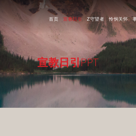
首页
宣教日引
Z守望者
怜悯关怀
宣教日引
PPT