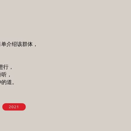
注资料简单介绍该群体，
。
进行，
垂听，
神的道。
2021