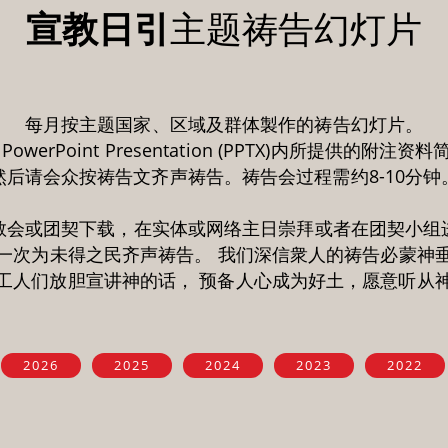
宣教日引
主题祷告幻灯片
每月按主题国家、区域及群体製作的祷告幻灯片。
werPoint Presentation (PPTX)内所提供的附
然后请会众按祷告文齐声祷告。祷告会过程需约8-10分钟
教会或团契下载，在实体或网络主日崇拜或者在团契小组
一次为未得之民齐声祷告。 我们深信衆人的祷告必蒙神
工人们放胆宣讲神的话， 预备人心成为好土，愿意听从
2026
2025
2024
2023
2022