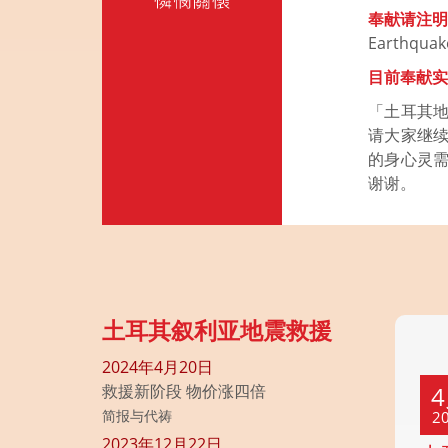
奉献请注
Earthqu
目前奉献
「土耳其
请大家继
的身心灵
谢谢。
土耳其叙利亚地震救援
2024年4月20日
救援新阶段 物价涨四倍
简报与代祷
2
2023年12月22日