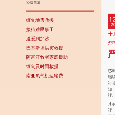
经费筹募
1
缅甸地震救援
2
接待难民事工
土
送爱到加沙
资
巴基斯坦洪灾救援
阿富汗牧者家庭援助
缅甸及时雨救援
感
南亚氧气机运输费
继
衬
知
裡
其
裡