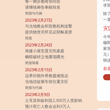
每一脚步都有你同在
求
请继续祷告奉献转发
简报与代祷
除
一
2023年2月27日
与当地教会和宣教机构连繋
灾
提供物资关怀见证耶稣基督
今
简报
穆
2023年2月24日
家
筹建小屋安置灾民家庭
元
幽暗破碎之地重现曙光
悯
简报筹募
若
2023年2月15日
边界封锁外界救援难抵达
当地信徒驱车前往重灾区
简报与代祷
2023年2月9日
土耳其和叙利亚2,300万人受影响
预计死亡人数会达到3万人