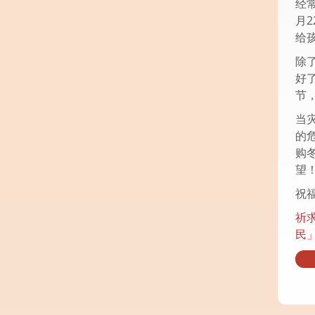
经
月
给
除
好
节
当
的
购
望
祝
祈
民