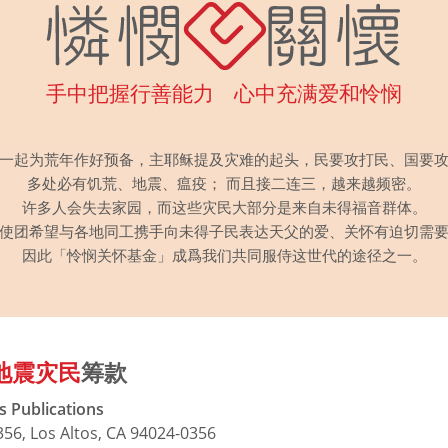
手中把握行善能力 心中充满爱和怜悯
一起为荒年作好预备，主耶稣提及灾难的起头，民要攻打民、国要
多处必有饥荒、地震、瘟疫； 而且接二连三，越来越频密。
许多人会失去家园，而这些灾民大部分是来自未得福音群体。
使团希望与各地同工携手向未得子民表达天父的爱、关怀有迫切需
因此「怜悯关怀基金」成爲我们共同服侍这世代的途径之一。
地震灾民
筹款
s Publications
356, Los Altos, CA 94024-0356