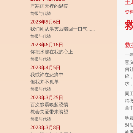
土
严寒雨天裡的温暖
资
简报与代祷
2023年9月6日
我们刚从洪灾后喘回一口气……
简报与代祷
救
2023年6月16日
你把水浇在我的心上
一
简报与代祷
意
2023年4月5日
何
我或许在悲痛中
碎
但我并不孤单
求
简报与代祷
同
2023年3月25日
稍
百次馀震唤起恐惧
童
教会关爱带来盼望
地
简报与代祷
对
2023年3月8日
的