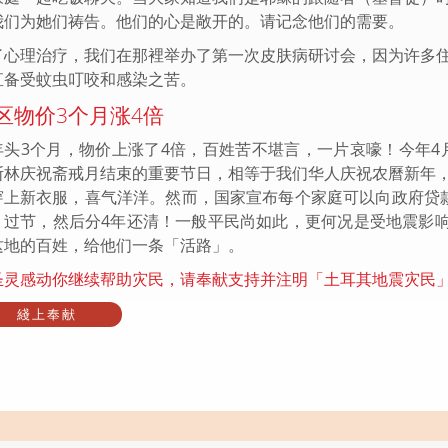
我们为她们祷告。他们的心是敞开的。请记念他们的需要。
了心理治疗，我们在那裡举办了第一次皮肤病研讨会，因为许多
直备受蚊虫叮咬和感染之苦。
区物价3个月涨4倍
年头3个月，物价上涨了4倍，百姓苦不堪言，一片哀嚎！今年4
斯林庆祝斋戒月结束的重要节日，相等于我们华人庆祝农曆新年
穿上新衣服，喜气洋洋。然而，国家宣布每个家庭可以向政府贷款
）过节，然后分4年还清！一般平民尚如此，更何况是受地震影
这地的百姓，给他们一条「活路」。
圣灵感动你继续帮助灾民，请奉献支持并注明「土耳其地震灾民
綫上奉献