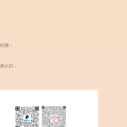
攻打国；
要的人们，