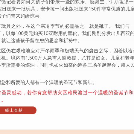
常惦记着要如何为孩子们带来一些的欢乐。感谢主，伊斯坦堡一
22日送来一批玩具，安卡拉一间出版社送来150件非常优质的儿
孩子们带来超级惊喜。
了玩具之外，在这个寒冷季节的必需品之一就是靴子。 我们与
了，以每100美元购买10双耐用的童靴。我们刚刚分发出几百双
，就让这些孩子留在您的思念和祈祷中。
灾区仍在艰难地应对严冬雨季和极端天气的袭击之际，因着以哈
危机。境内有1,500万人急需人道救援，尤其是妇女、儿童和老
冬季所需要的煤油，同时也如火如荼的筹备三场圣诞聚会，愿人民
！
福您和所爱的人都有一个温暖的圣诞节和新年。
求圣灵感动，若你有意帮助灾区难民渡过一个温暖的圣诞节和
」。
綫上奉献