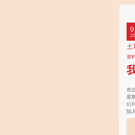
2
土
资
在
星
们
陷