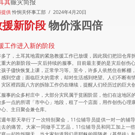
耳其
赈灾简报
料提供
怜悯关怀事工部
2024年4月20日
救援新阶段
物价涨四倍
援工作进入新的阶段
年多了，土耳其地震的紧急教援工作已放缓，因此我们把旧仓库
义重大的新阶段──灾后持续的服事。目前最主要的是灾后创伤
让孩子儘快恢复上课，正常学习等。至今，许多人依然住在帐棚
，感到空虚；面临巨大的需求，却对生活感到绝望。人们不断有
，灾区裡四面八方的拆除工作仍在继续，提醒人们经历过的巨大
工服事的众多村庄中，大部分灾民属于贫困阶层，他们在这地区
微多一点的所谓「市中心」地段，租了一个店面，用作创伤心理
中心、主日聚会兼仓库。
震週年那天举行了一次特别聚会，11位辅导员提供一对一的辅
失去的痛苦。大家一同做手工艺品，11位辅导员和同工加上一
家庭一起吃饭聊天。当大家知道我们是耶稣的跟随者（基督徒）