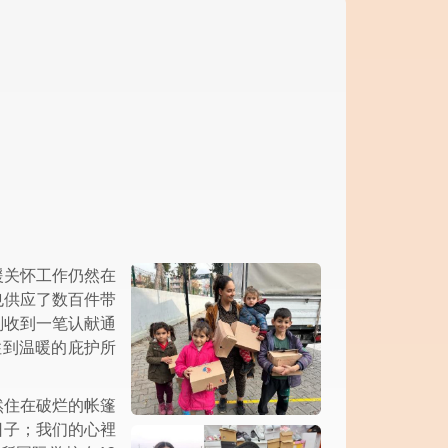
援关怀工作仍然在
也供应了数百件带
刚收到一笔认献通
住到温暖的庇护所
然住在破烂的帐篷
日子；我们的心裡