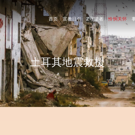
首页
宣教日引
Z守望者
怜悯关怀
土耳其地震救援