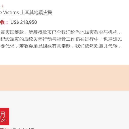
明：
ake Victims 土耳其地震灾民
实收：
US$ 218,950
地震灾民筹款」所筹得款项已全数汇给当地赈灾教会与机构，
续纪念赈灾的后续关怀行动与福音工作仍在进行中，也爲难民
需要代求，若教会弟兄姐妹有意奉献，我们依然欢迎并代转，
4月
024