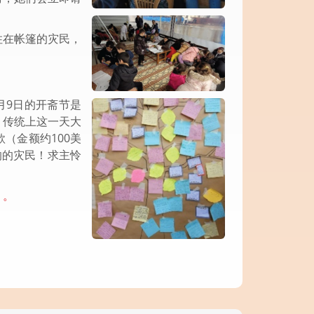
住在帐篷的灾民，
月9日的开斋节是
，传统上这一天大
（金额约100美
响的灾民！求主怜
」。