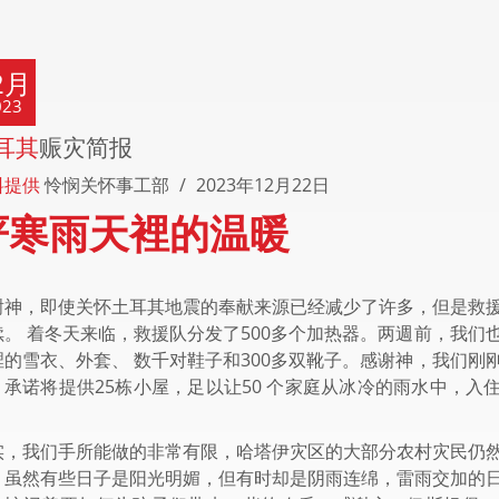
2月
023
耳其
赈灾简报
料提供
怜悯关怀事工部
2023年12月22日
严寒雨天裡的温暖
谢神，即使关怀土耳其地震的奉献来源已经减少了许多，但是救
续。 着冬天来临，救援队分发了500多个加热器。两週前，我们
裡的雪衣、外套、 数千对鞋子和300多双靴子。感谢神，我们刚
，承诺将提供25栋小屋，足以让50 个家庭从冰冷的雨水中，入
。
实，我们手所能做的非常有限，哈塔伊灾区的大部分农村灾民仍
，虽然有些日子是阳光明媚，但有时却是阴雨连绵，雷雨交加的