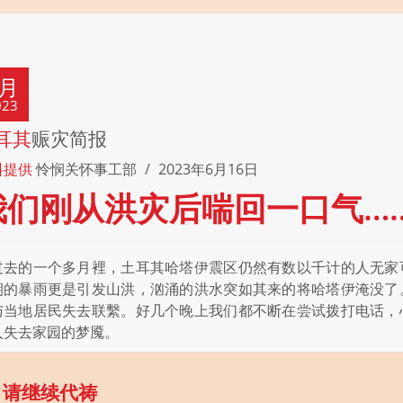
9月
023
耳其
赈灾简报
料提供
怜悯关怀事工部
2023年6月16日
我们刚从洪灾后喘回一口气…
过去的一个多月裡，土耳其哈塔伊震区仍然有数以千计的人无家
期的暴雨更是引发山洪，汹涌的洪水突如其来的将哈塔伊淹没了
与当地居民失去联繫。好几个晚上我们都不断在尝试拨打电话，
入失去家园的梦魇。
请继续代祷