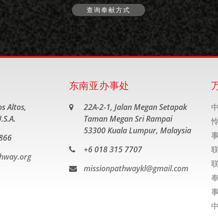
查询奉献方式
东南亚办事处
s Altos,
22A-2-1, Jalan Megan Setapak
.S.A.
Taman Megan Sri Rampai
53300 Kuala Lumpur, Malaysia
866
+6 018 315 7707
hway.org
missionpathwaykl@gmail.com