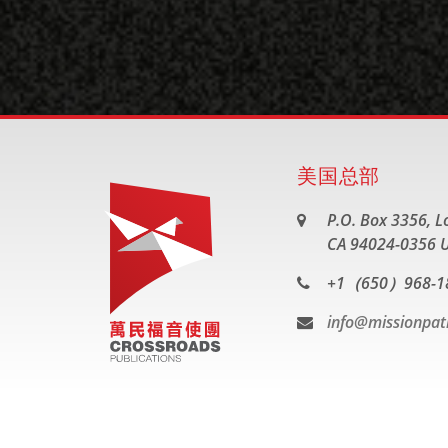
美国总部
P.O. Box 3356, Lo
CA 94024-0356 U
+1（650）968-1
info@missionpat