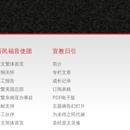
万民福音使团
宣教日引
中文繁体首页
简介
怜悯关怀
专栏文章
事工报告
成长记录
联繋美国总部
订阅表格
联繋东南亚办事处
PDF电子版
奉献支持
主题祷告幻灯片
事工伙伴
为未得之民代祷
中文简体首页
圣经原文灵修