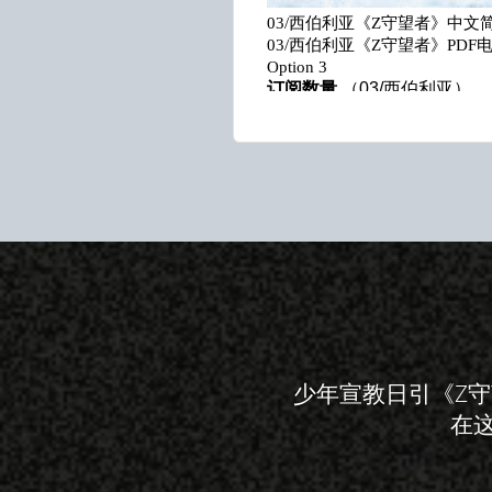
少年宣教日引《Z
在