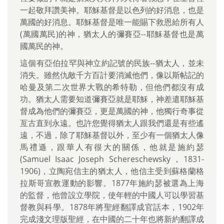
一起敬拜讚美神。耶穌基督是以色列的好消息，也是
萬國的好消息。耶穌基督是唯一能賜下救恩給所有人
(萬國萬民)的神，猶太人的彌賽亞--耶穌基督也是萬
國萬民的神。
這個有亞伯拉罕與神立約記號的民族--猶太人，並未
消失。雖然仇敵千方百計要消滅他們，像以斯帖記的
哈曼及第二次世界大戰的希特勒，但他們都沒有成
功。猶太人需要知道彌賽亞就是耶穌，神差遣耶穌基
督成為他們的彌賽亞，更是萬國的神，他獨行奇事從
亙古直到永遠。也許您覺得猶太人跟我們還是有些遙
遠，不過，除了耶穌基督以外，至少有一個猶太人像
馬禮遜，跟華人有很大的關係，他就是施約瑟
(Samuel Isaac Joseph Schereschewsky，1831-
1906)，立陶宛信主的猶太人，他信主受到蘇格蘭格
拉斯哥宣教運動的影響。1877年施約瑟被選為上海
的監督，他曾設立學院，使年輕的中國人可以學習基
督教與科學。1878年將聖經翻譯成官話本，1902年
完成淺文理版聖經，在中國的二十年也將新約翻譯成