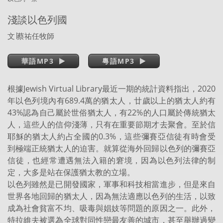
淺談以色列國
文
∣
蔡祐任牧師
華語MP3
粵語MP3
根據Jewish Virtual Library最近一期的統計資料指出，2020
年以色列境內有689.4萬的猶太人，廿歲以上的猶太人約有
43%認為自己屬於世俗猶太人，有22%的人口屬於傳統猶太
人，這些人的信仰淺薄，只有在重要節期才去聚會。至於信
耶穌的猶太人約占全國的0.3%，這些彌賽亞信徒有時會受
到極端正統猶太人的迫害。就算從海外回歸以色列的彌賽亞
信徒，也經常遭遇無法入籍的窘境，因為以色列法律的制
定，大多是站在保護猶太教的立場。
以色列雖然是已開發國家，軍事和科技相當進步，但是來自
世界各地回歸的猶太人，因為無法適應以色列的生活，以致
成為社會貧富不均、吸毒與娼妓等問題的原因之一。此外，
特拉維夫被選為全球對同性戀最友善的城市，甚至舉辦過變