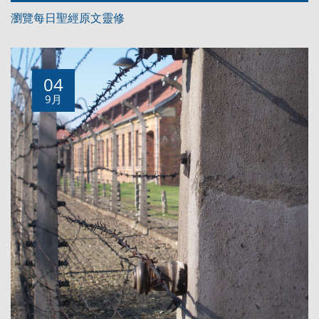
瀏覽每日聖經原文靈修
04
9月