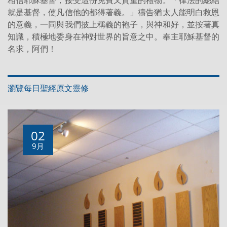
相信耶穌基督，接受這份免費又貴重的禮物。「律法的總結
就是基督，使凡信他的都得著義。」禱告猶太人能明白救恩
的意義，一同與我們披上稱義的袍子，與神和好，並按著真
知識，積極地委身在神對世界的旨意之中。奉主耶穌基督的
名求，阿們！
瀏覽每日聖經原文靈修
02
9月