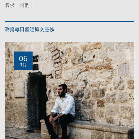
名求，阿們！
瀏覽每日聖經原文靈修
06
9月