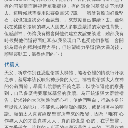
有的可能當面將福音單張撕掉，有的還會叫基督徒下地獄
去。這時候就需要用以賽亞書50:7說：「我硬著臉面好像堅
石，我也知道我必不至蒙羞。」來鼓勵自己繼續下去。雖然
我在英國所接觸的猶太人朋友大多數是嚴謹的宗教性背景，
但感謝神，仍讓我有機會與他們建立友誼並談道，雖然我有
時候與他們辯得面紅耳赤(我發現自己也受他們影響，會開
始為應有的權利據理力爭)，但盼望竭力爭辯(猶大書3)後，
願聖靈動工，贏得他們的心！
代禱文
天父，祈求你別任憑世俗猶太群體，隨著心裡的情欲行汙穢
之事，羞辱本該反映出神形像的人性。禱告世俗猶太人在神
的公義面前，暴露出骯髒的不義之罪，以致催逼他們察覺
到，自己多麼需要耶穌基督的救贖。為正統派猶太群體禱
告，祈求神的大光照進他們心裡，使他們明白，行為本身並
無拯救人的能力，不能免去神聖潔的義怒，或是得著神的稱
讚。願猶太人真實經歷聖靈所帶來的改變，因為「唯有 心
作猶太人的才是真猶太人，真割禮也是 心的，在乎聖靈，
不在乎儀文。這樣的人所受的稱讚不是從人來的，而是從神