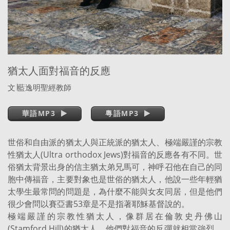
猶太人面對福音的反應
文
∣
藍逸明聖經教師
華語MP3
粵語MP3
世俗和自由派的猶太人與正統派的猶太人、極端嚴謹的宗教
性猶太人(Ultra orthodox Jews)對福音的反應各有不同。世
俗猶太背景出身的信主猶太弟兄馬可，神呼召他在自己的同
胞中傳福音，主要對象也是世俗的猶太人，他說一些年輕猶
太學生最常問的問題是，為什麼不能與女友同居，但是他們
很少會問以賽亞書53章是不是指著耶穌基督說的。
極端嚴謹的宗教性猶太人，像群居在倫敦史丹佛山
(Stamford Hill)的猶太人，他們對福音的反彈就相當強烈，