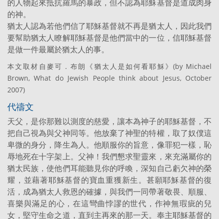
的人物起來抵抗羅馬的暴政，但不認為耶穌基督是道成肉身
的神。
猶太人認為若他們信了耶穌基督就不再是猶太人，因此我們
要幫助猶太人瞭解耶穌基督是他們當中的一位，信耶穌基督
是做一件最屬於猶太人的事。
本文取材自麥可．布朗《猶太人是如何看耶穌》(by Michael
Brown, What do Jewish People think about Jesus, October
2007)
代禱文
天父，是你那難以測度的慈愛，讓本為神子的耶穌基督，不
把自己視為與父神同等。他放棄了神聖的特權，取了奴僕這
卑微的身分，降生為人。他順服你的旨意，像罪犯一樣，恥
辱地死在十字架上。父神！我們懇求聖靈來，來充滿屬你的
猶太民族，使他們耳能聽見你的呼喚，深知自己虧欠神的榮
耀，並藉著耶穌基督的寶血重獲新生。甚願耶穌基督的復
活，成為猶太人救恩的確據，與我們一同帶著敬畏、順服、
喜樂與滿足的心，在這彎曲悖謬的世代，作神無瑕疵的兒
女，堅守生命之道，直到主再來的那一天。奉主耶穌基督的