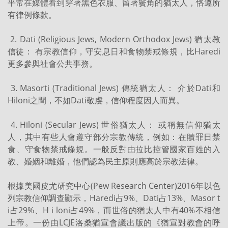
平常在媒體看到穿著黑色衣服、留著鬢角的猶太人，恪遵所
有律例條款。
2. Dati (Religious Jews, Modern Orthodox Jews) 猶太教
信徒： 有宗教信仰，守安息日和食物禁戒條規，比Haredi
更多參與社會公共事務。
3. Masorti (Traditional Jews) 傳統猶太人： 介於Dati和
Hiloni之間，不如Dati敬虔，信仰程度因人而異。
4. Hiloni (Secular Jews) 世俗猶太人： 或稱無信仰猶太
人，其中有些人會遵守部分宗教傳統，例如：在贖罪日禁
食、守食物禁戒條規。一般反對由拉比控管國家百姓的入
教、婚姻和離婚，他們認為民主原則應高於宗教法律。
根據美國皮尤研究中心(Pew Research Center)2016年以色
列宗教信仰調查顯示，Haredi占9%、Dati占13%、Masor t
i占29%、H i loni占49%，而世俗的猶太人中有40%不相信
上帝。一份由LCJE洛桑猶宣會議出版的《猶宣對教會的呼