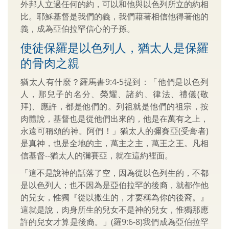
外邦人立過任何的約，可以和他與以色列所立的約相
比。耶穌基督是我們的義，我們藉著相信他得著他的
義，成為亞伯拉罕信心的子孫。
使徒保羅是以色列人，猶太人是保羅
的骨肉之親
猶太人有什麼？羅馬書9:4-5提到：「他們是以色列
人，那兒子的名分、榮耀、諸約、律法、禮儀(敬
拜)、應許，都是他們的。列祖就是他們的祖宗，按
肉體說，基督也是從他們出來的，他是在萬有之上，
永遠可稱頌的神。阿們！」猶太人的彌賽亞(受膏者)
是真神，也是全地的主，萬主之主，萬王之王。凡相
信基督--猶太人的彌賽亞，就在這約裡面。
「這不是說神的話落了空，因為從以色列生的，不都
是以色列人；也不因為是亞伯拉罕的後裔，就都作他
的兒女，惟獨『從以撒生的，才要稱為你的後裔。』
這就是說，肉身所生的兒女不是神的兒女，惟獨那應
許的兒女才算是後裔。」(羅9:6-8)我們成為亞伯拉罕