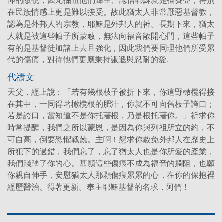
在民族情感上更是難以接受。故此猶太人非常厭惡基督教，
認為是外邦人的宗教，耶穌是外邦人的神。長期下來，猶太
人就是被這些帕子所蒙蔽，無法向福音敞開心門，這些帕子
有的是基督徒加諸上去且強化，因此我們要同理他們所受累
代的傷痛，對待他們更應秉持謙遜與忍耐的愛。
代禱文
天父，經上說：「若有幾根枝子被折下來，你這野橄欖得接
在其中，一同得著橄欖根的肥汁，你就不可向舊枝子誇口；
若是誇口，當知道不是你托著根，乃是根托著你。」祈求你
時常提醒，我們之所以蒙恩，是因為你與列祖所立的約，不
可自高，倒要恐懼戰兢。主啊！懇求你赦免外邦人在歷史上
所犯下的過錯，我們忘了，忘了猶太人也是你所愛的產業，
我們踐踏了你的心。甚願這些傷痕不成為福音的攔阻，也願
你親自伸手，安慰猶太人那顆傷痕累累的心，在你的保抱裡
經歷醫治、得著更新。奉主耶穌基督的名求，阿們！