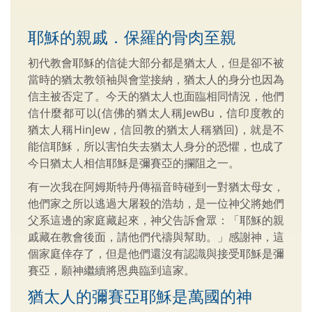
耶穌的親戚．保羅的骨肉至親
初代教會耶穌的信徒大部分都是猶太人，但是卻不被
當時的猶太教領袖與會堂接納，猶太人的身分也因為
信主被否定了。今天的猶太人也面臨相同情況，他們
信什麼都可以(信佛的猶太人稱JewBu，信印度教的
猶太人稱HinJew，信回教的猶太人稱猶回)，就是不
能信耶穌，所以害怕失去猶太人身分的恐懼，也成了
今日猶太人相信耶穌是彌賽亞的攔阻之一。
有一次我在阿姆斯特丹傳福音時碰到一對猶太母女，
他們家之所以逃過大屠殺的浩劫，是一位神父將她們
父系這邊的家庭藏起來，神父告訴會眾：「耶穌的親
戚藏在教會後面，請他們代禱與幫助。」感謝神，這
個家庭倖存了，但是他們還沒有認識與接受耶穌是彌
賽亞，願神繼續將恩典臨到這家。
猶太人的彌賽亞耶穌是萬國的神