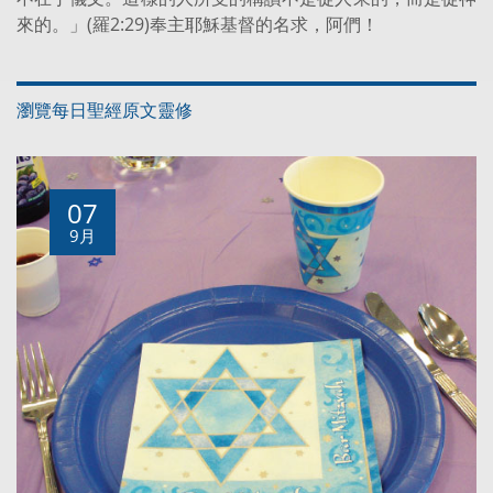
來的。」(羅2:29)奉主耶穌基督的名求，阿們！
瀏覽每日聖經原文靈修
07
9月