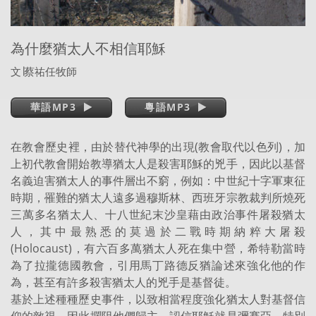
為什麼猶太人不相信耶穌
文
∣
蔡祐任牧師
華語MP3
粵語MP3
在教會歷史裡，由於替代神學的出現(教會取代以色列)，加
上初代教會開始教導猶太人是殺害耶穌的兇手，因此以基督
名義迫害猶太人的事件層出不窮，例如：中世紀十字軍東征
時期，罹難的猶太人遠多過穆斯林、西班牙宗教裁判所燒死
三萬多名猶太人、十八世紀末沙皇藉由政治事件屠殺猶太
人，其中最熟悉的莫過於二戰時期納粹大屠殺
(Holocaust)，有六百多萬猶太人死在集中營，希特勒當時
為了拉攏德國教會，引用馬丁路德反猶論述來強化他的作
為，甚至有許多殺害猶太人的兇手是基督徒。
基於上述種種歷史事件，以致相當程度強化猶太人對基督信
仰的敵視，因此攔阻他們歸主、認信耶穌就是彌賽亞，特別