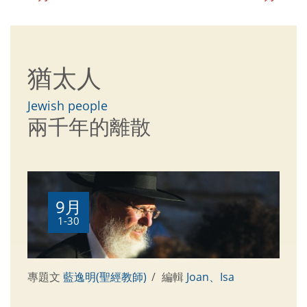
猶太人
Jewish people
兩千年的離散
9月
1-30
專題文
藍逸明(聖經教師)
編輯
Joan、Isa