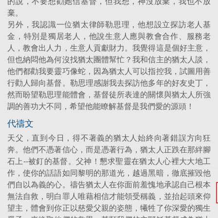
的說，不要想勸她信基督，但我想，神沒放棄，我也不放
棄。
另外，我認識一位猶太律師勒思理，他想設立探訪老人基
金，特別是獨居老人，他說生意人應與教會合作、服務老
人，教會出人力，生意人貢獻財力。我覺得這是個好主意，
但也納悶他為何沒找猶太團體幫忙？我和信主的猶太人談，
他們都勸我要靈巧像蛇，因為猶太人可以指控我，試圖用善
行勸人歸向基督。勒思理感謝我去探訪他多年的好友史丁，
然而盼望勒思理能體會，基督徒所表達的關懷與猶太人所強
調的善功大不同，希望他能瞭解基督是我們愛的源頭！
代禱文
天父，直到今日，得不著義的猶太人始終向著錯誤方向狂
奔。他們不憑著信心，而是憑著行為，猶太人正跌在那絆腳
石上--被釘的基督。父神！懇求聖靈在猶太人心裡大大地工
作，使你的話語如同黎明的那道光，越過黑暗，徹底摧毀他
們自以為義的心。禱告猶太人在你面前羞愧地承認自己根本
無法自救，明白罪人唯藉相信才能領受稱義，並抬起頭來仰
望主，體會到你正以慈愛父親的姿態，犧牲了你深愛的獨生