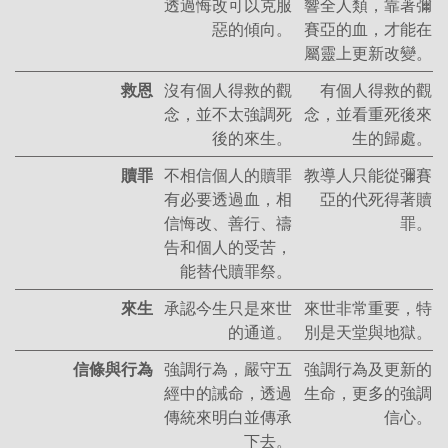
透過悔改可以克服
響全人類，靠著彌
惡的傾向。
賽亞的血，才能在
屬靈上更新改變。
救恩
沒有個人得救的觀
有個人得救的觀
念，並不太強調死
念，並看重死後來
後的來生。
生的歸處。
贖罪
不相信個人的贖罪
教導人只能從彌賽
有必要透過血，相
亞的代死得著贖
信悔改、善行、禱
罪。
告和個人的受苦，
能替代贖罪祭。
來生
承認今生只是來世
來世非常重要，特
的通道。
別是天堂與地獄。
信條與行為
強調行為，嚴守五
強調行為及更新的
經中的誡命，透過
生命，更多的強調
傳統來明白並傳承
信心。
下去。