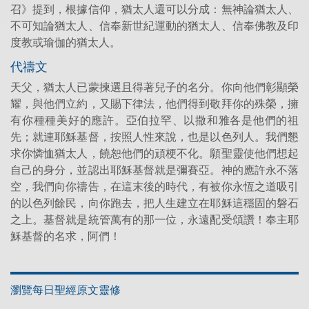
召》提到，根據信仰，猶太人還可以分成：無神論猶太人、
不可知論猶太人、信奉新世紀運動的猶太人、信奉佛教及印
度教或瑜伽的猶太人。
代禱文
天父，猶太人已蒙揀選且得著兒子的名分。你向他們彰顯榮
耀，與他們立約，又賜下律法，他們得到敬拜你的殊榮，擁
有你種種美好的應許。亞伯拉罕、以撒和雅各是他們的祖
先；就連耶穌基督，按照人性來說，也是以色列人。我們懇
求你憐恤猶太人，饒恕他們的頑梗不化。願聖靈使他們想起
自己的身分，並認出耶穌基督就是彌賽亞。神的應許永不落
空，我們向你禱告，在這末後的時代，有被你永恆之道吸引
的以色列餘民，向你跑去，把人生建立在耶穌這穩固的磐石
之上。基督就是統管萬有的那一位，永遠配受頌讚！奉主耶
穌基督的名求，阿們！
瀏覽每日聖經原文靈修