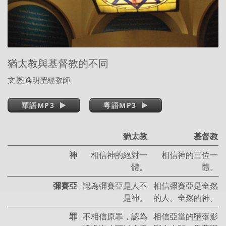
猶太教與基督教的不同
文
∣
藍逸明聖經教師
華語MP3
粵語MP3
猶太教
基督教
神
相信神的絕對一
相信神的三位一
體。
體。
彌賽亞
認為彌賽亞是人不
相信彌賽亞是全然
是神。
的人、全然的神。
罪
不相信原罪，認為
相信亞當的墮落影