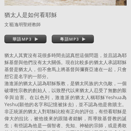
猶太人是如何看耶穌
文
∣
藍逸明聖經教師
華語MP3
粵語MP3
猶太人其實沒有花很多時間去認真想這個問題，並且認為耶
穌基督與他們沒有太大關係。現在比較多的猶太人承認耶穌
基督是猶太人，但不會馬上將基督與彌賽亞連在一起，只會
想它是名字的一部分。
激進派的猶太人認為耶穌叛教，是猶太民族的大仇敵，一個
破壞性宗教的創始人，以致歷代以來猶太人忍受了無數的艱
辛與迫害。在以色列，激進派的猶太人稱耶穌Yeshua為
Yeshu(願他的名字和記憶被抹去)，並不認為他是救贖主。
非正統派的猶太人對耶穌比較有正向的評估，有些看耶穌是
偉大的拉比，被他後來的跟隨者錯解，而導致基督教的誕
生；有些認為他是一個智者、先知、神秘的宗師，或是勇敢