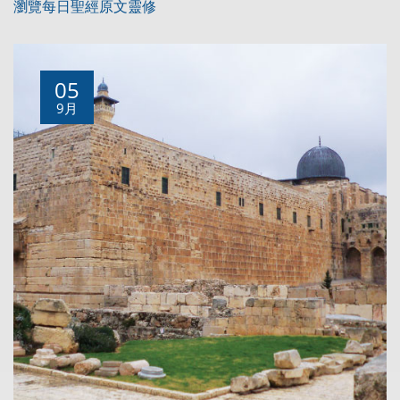
瀏覽每日聖經原文靈修
05
9月