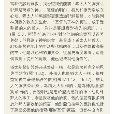
當我們談到宣教，我盼望我們能將「猶太人的彌賽亞
耶穌是萬國的神」，這樣的明白、看見和眼光常放在
心裡。猶太人和萬國都需要透過耶穌基督，才能得到
神所賜的救恩與生命。「基督為了神的真理，成了受
割禮的人的僕人，為的是要證實對祖先的應許。」
(羅15:8，新譯本)為了叫神對於他約的信實可以得著
尊榮，並且為了神的信實，基督成了猶太人的僕人。
耶穌基督在地上的生活與代贖的死，以及作為被高舉
的主，他是以色列的彌賽亞。從歷史角度來看，這是
個事實；從約的角度，他已經成就他所作的。
猶太基督徒與外邦基督徒一樣，都是靠著神完全的恩
典而站立(羅11:32)。外邦人也像猶太人一樣，都獲
益於神向著他應許的信實(羅4:11-12、16-17)。猶太
人的彌賽亞耶穌，為猶太人所作的，是為神真理(信
實)而作的，要證明他是忠於盟約應許的神；他對外
邦人的事工，則是因著他的憐憫。舊約儘管有很多關
於外邦人蒙收納的預言，他對亞伯拉罕的應許也包括
了萬國必因他的後裔(耶穌基督)蒙福。但是神沒有與