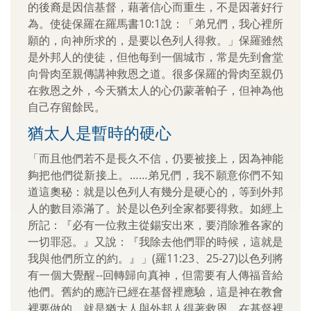
的後裔是因信基督，藉著信心而重生，不是因著好行
為。使徒保羅在羅馬書10:1說：「弟兄們，我心裡所
願的，向神所求的，是要以色列人得救。」保羅雖然
是外邦人的使徒，但他每到一個城市，常是先到會堂
向骨肉至親傳講神救恩之道。很多保羅的骨肉至親仍
在救恩之外，今天猶太人的心仍蒙著帕子，但神為他
自己存留餘民。
猶太人是暫時的硬心
「而且他們若不是長久不信，仍要被接上，因為神能
夠把他們從新接上。……弟兄們，我不願意你們不知
道這奧秘：就是以色列人有幾分是硬心的，等到外邦
人的數目添滿了。於是以色列全家都要得救。如經上
所記：『必有一位救主從錫安出來，要消除雅各家的
一切罪惡。』又說：『我除去他們罪的時候，這就是
我與他們所立的約。』」(羅11:23、25-27)以色列將
有一個大覺醒--回轉歸向真神，但需要有人傳福音給
他們。舊約的應許已經在基督裡應驗，這是神在教會
裡要做的，就是猶太人與外邦人得著救恩，在基督裡