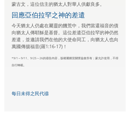
蒙古文，這位信主的猶太人對華人供獻良多。
回應亞伯拉罕之神的差遣
今天猶太人仍處在屬靈的饑荒中，我們當還福音的債
向猶太人傳耶穌是基督。這位差遣亞伯拉罕的神仍然
差遣，並邀請我們在他的大使命同工，向猶太人也向
萬國傳揚福音(羅1:16-17)！
*9/1～9/11、9/25～26的禱告內容，版權屬猶宣關懷協會所有；蒙允許使用，不得
自行轉載。
每日未得之民代禱