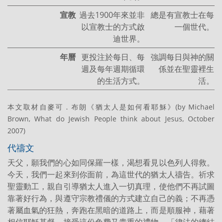
宣教
過去1900年來並非
總是有宣教士在每
以宣教士的方式啟
一個世代。
迪世界。
年曆
更投注於每日、每
強調每日與神的關
週及每年週期循環
係並在聖靈裡生
的生活方式。
活。
本文取材自麥可．布朗《猶太人是如何看耶穌》(by Michael
Brown, What do Jewish People think about Jesus, October
2007)
代禱文
天父，願我們的心如同保羅一樣，渴想看見以色列人得救。
今天，我們一起來到你面前，為這世代的猶太人禱告。祈求
聖靈動工，親自引導猶太人進入一切真理，使他們不再試圖
靠著好行為，與遵守宗教禮儀的方式建立自己的義；不再憑
著屬血氣的狂熱，奔跑在黑暗的道路上，而是順服神，藉著