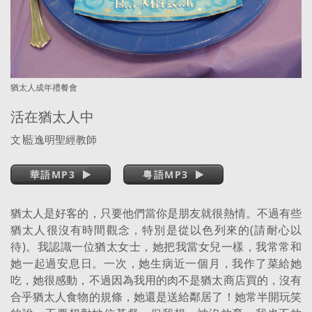
猶太人成年禮餐會
活在猶太人中
文
∣
藍逸明聖經教師
華語MP3
粵語MP3
猶太人是好客的，只要他們當你是朋友就很熱情。不過有些
猶太人很沒有時間觀念，特別是從以色列來的(請耐心以
待)。我認識一位猶太女士，她把我當女兒一樣，我常常和
她一起過安息日。一次，她生病近一個月，我作了菜給她
吃，她很感動，不過因為我用的肉不是猶太商店買的，沒有
合乎猶太人食物的規條，她還是送給鄰居了！她常半開玩笑