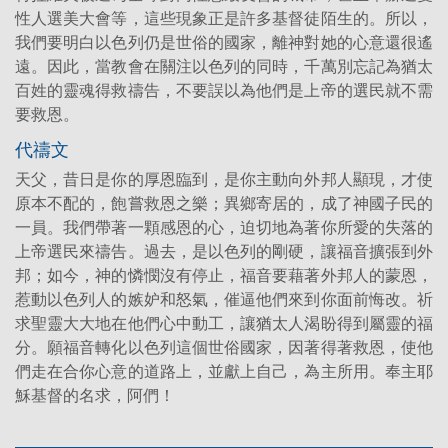
性人選美大會等，這些現象正是許多基督徒陌生的。所以，
我們要明白以色列仍是世俗的國家，離神對她的心意還很遙
遠。因此，當教會在關注以色列的同時，千萬別忘記為猶太
百姓的靈魂得救禱告，不要誤以為他們是上帝的選民就不需
要救恩。
代禱文
天父，昔日是你的厚恩臨到，是你主動向外邦人顯現，才使
原本不配的，飽嘗救恩之樂；異鄉寄居的，成了神國子民的
一員。我們帶著一顆感恩的心，迫切地為著你所愛的失落的
上帝選民來禱告。過去，是以色列的剛硬，讓福音擴張到外
邦；如今，神的憐憫沒有停止，福音要藉著外邦人的蒙恩，
惹動以色列人的嫉妒和怒氣，催逼他們來到你面前悔改。祈
求聖靈大大地在他們心中動工，讓猶太人渴盼得到屬靈的福
分。願福音轉化以色列這個世俗國家，因著得著救恩，使他
們走在合你心意的道路上，並獻上自己，為主所用。奉主耶
穌基督的名求，阿們！