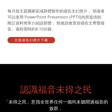
每月按主題國家區域群體製作的禱告文幻燈片， 領禱者
可以使用 PowerPoint Presention (PPTX)內所提供的
附註資料簡單介紹該群體， 然後請會眾按禱告文齊聲禱
告。過程需時約8-10分鐘。
主題禱告幻燈片下載
認識福音未得之民
「未得之民」意指全世界任何一個尚未聽聞過福音的
族群，