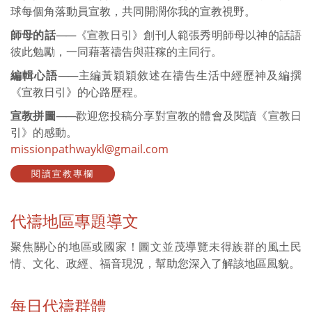
球每個角落動員宣教，共同開濶你我的宣教視野。
師母的話
——
《宣教日引》創刊人範張秀明師母以神的話語
彼此勉勵，一同藉著禱告與莊稼的主同行。
編輯心語
——
主編黃穎穎敘述在禱告生活中經歷神及編撰
《宣教日引》的心路歷程。
宣教拼圖
——
歡迎您投稿分享對宣教的體會及閱讀《宣教日
引》的感動。
missionpathwaykl@gmail.com
閱讀宣教專欄
代禱地區專題導文
聚焦關心的地區或國家！圖文並茂導覽未得族群的風土民
情、文化、政經、福音現況，幫助您深入了解該地區風貌。
每日代禱群體