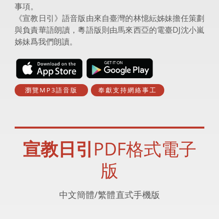
事項。
《宣教日引》語音版由來自臺灣的林憶紜姊妹擔任策劃
與負責華語朗讀，粵語版則由馬來西亞的電臺DJ沈小嵐
姊妹爲我們朗讀。
瀏覽MP3語音版
奉獻支持網絡事工
宣教日引
PDF格式電子
版
中文簡體/繁體直式手機版