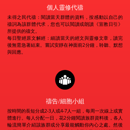
個人靈修代禱
未得之民代禱：閱讀當天群體的資料，按感動以自己的
禱詞為該群體代求，您也可以閲讀或朗讀《宣教日引》
所提供的禱文。
每日聖經原文解經：細讀當天的經文與靈修文章，讀完
後無需急著結束。嘗試安靜在神面前2分鐘，聆聽、默想
與回應。
禱告/細胞小組
按時間的長短分成2-3人或4-7人一組，每周一次線上或實
體進行。每人分配一日，花2分鐘閱讀族群資料後，各人
輪流簡單介紹該族群或分享最能觸動你內心之處。然後