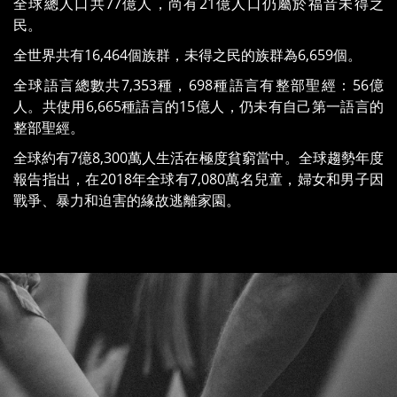
全球總人口共77億人，尚有21億人口仍屬於福音未得之
民。
全世界共有16,464個族群，未得之民的族群為6,659個。
全球語言總數共7,353種，698種語言有整部聖經：56億
人。共使用6,665種語言的15億人，仍未有自己第一語言的
整部聖經。
全球約有7億8,300萬人生活在極度貧窮當中。全球趨勢年度
報告指出，在2018年全球有7,080萬名兒童，婦女和男子因
戰爭、暴力和迫害的緣故逃離家園。