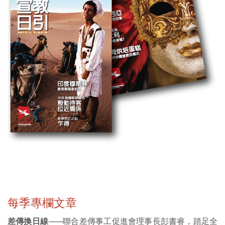
每季專欄文章
差傳換日線
——
聯合差傳事工促進會理事長彭書睿，踏足全