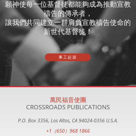
願神使每一位基督徒都能夠成為推動宣教
禱告的傳承者，
讓我們共同建立一群肩負宣教禱告使命的
新世代基督徒！
事工起源
萬民福音使團
CROSSROADS PUBLICATIONS
P.O. Box 3356, Los Altos, CA 94024-0356 U.S.A.
+1（650）968 1866