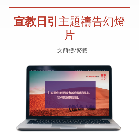
宣教日引
主題禱告幻燈
片
中文簡體/繁體