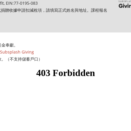
, EIN:77‐0195‐083
式捐贈收據申請扣減稅項，請填寫正式姓名與地址。課程報名
美金奉獻。
Subsplash Giving
款。（不支持儲蓄戶口）