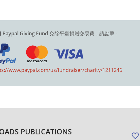
用
Paypal Giving Fund
免除平臺捐贈交易費，請點擊：
ps://www.paypal.com/us/fundraiser/charity/1211246
OADS PUBLICATIONS