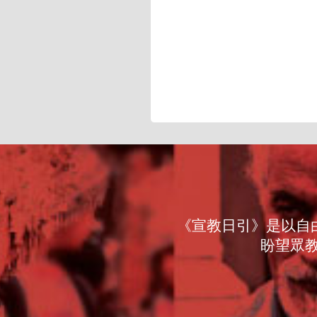
《宣教日引》是以自
盼望眾