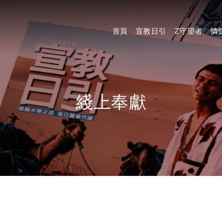
首頁
宣教日引
Z守望者
憐
綫上奉獻