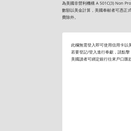
為美國非營利機構 A 501C(3) Non Profit
數額以美金計算，美國奉献者可憑正
費除外。
此欄無需登入即可使用信用卡以
若要登記/登入進行奉獻，請點擊
美國讀者可綁定銀行往來戶口匯