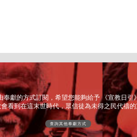
由奉獻的方式訂閱，希望您能夠給予 《宣教日引
教會看到在這末世時代，眾信徒為未得之民代禱的
查詢其他奉獻方式