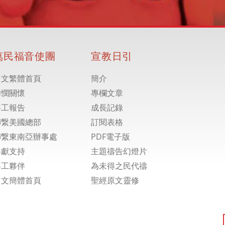
萬民福音使團
宣教日引
中文繁體首頁
簡介
憐憫關懷
專欄文章
事工報告
成長記錄
聯繋美國總部
訂閱表格
聯繋東南亞辦事處
PDF電子版
奉獻支持
主題禱告幻燈片
事工夥伴
為未得之民代禱
中文簡體首頁
聖經原文靈修