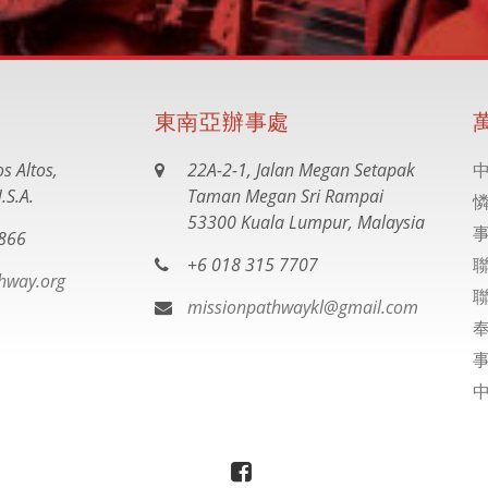
東南亞辦事處
s Altos,
22A-2-1, Jalan Megan Setapak
.S.A.
Taman Megan Sri Rampai
53300 Kuala Lumpur, Malaysia
866
+6 018 315 7707
hway.org
missionpathwaykl@gmail.com