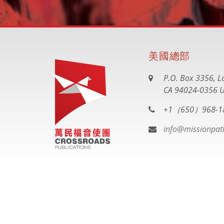
美國總部
P.O. Box 3356, Lo
CA 94024-0356 U
+1（650）968-1
info@missionpat