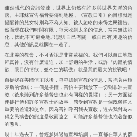
雖然現代的資訊發達，世界上仍然有許多與世界失聯的角
落。主耶穌宣告福音要傳到地極，《宣教日引》的目標就是
提醒神的兒女特別為不為人知、被人忽略的未得之民禱告。
然而現在我們時間有限，每天收到太多的信息，常常無法消
化，因此不可避免地只讀與自己有關，或自己有興趣的信
息，其他的訊息就擱在一邊了。
在北美的教會，不可否認是非常蒙福的。我們可以自由地敬
拜真神，沒有什麽逼迫，加上舒適的生活，或許『肉體的情
欲，眼目的情欲，並今生的驕傲』就是我們最大的挑戰吧！
自從我在美國信主以後，每每聽到宣教的信息，常抱著兩種
矛盾的情緒：一個是畏懼，害怕主要我放下一切到非洲去宣
教（後來聽到許多基督徒也都有同樣的畏懼）；另一方面從
使徒行傳和許多宣教士的故事，感受到宣教是一個既榮耀又
重要的差遣和使命。因為害神呼召我去宣教，過去我對為未
得之民禱告的態度是敬而遠之，可能許多基督徒也抱著類似
的態度。
幾十年過去了，曾經參與過短宣和培訓，一直都在華人的群