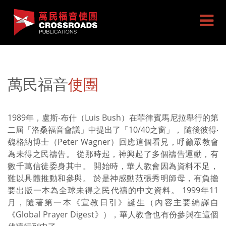
萬民福音
使團
1989年，盧斯‧布什（Luis Bush）在菲律賓馬尼拉舉行的第
二屆「洛桑福音會議」中提出了「10/40之窗」， 隨後彼得‧
魏格納博士（Peter Wagner）回應這個看見，呼籲眾教會
為未得之民禱告。 從那時起，神興起了多個禱告運動，有
數千萬信徒委身其中。 開始時，華人教會因為資料不足，
難以具體推動和參與。 於是神感動范張秀明師母，有負擔
要出版一本為全球未得之民代禱的中文資料。 1999年11
月，隨著第一本《宣教日引》誕生（內容主要編譯自
《Global Prayer Digest》），華人教會也有份參與在這個