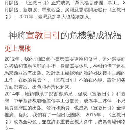
月開始，《宣教日引》正式成為「萬民福音使團」事工。 8
月開始，新加坡、馬來西亞、澳洲及香港開始發行《宣教日
引》；2001年，臺灣及加拿大也陸續加入。
神將
宣教日引
的危機變成祝福
更上層樓
2012年，我的心臟3個心瓣都需要更換和修補，另外還要面
對搭橋和電融房顫的手術，身體需要休息，神就預備了遠在
馬來西亞富有出版、設計及主編經驗的穎穎姊妹接手主編的
工作。在她的負責下，《宣教日引》不論在內容、設計和各
方面都豐富、出色和專業化起來。
2014年，穎穎聯系了彭書睿弟兄，促成《宣教日引》和臺
灣「中華基督教聯合差傳事工促進會」成為事工夥伴，不只
負責臺灣區的出版、發行和動員，也成為《宣教日引》全球
推廣。從此，我們有了一個出版團隊。 2016年， 《宣教日
引》改為全彩色，並在許多重要宣教大會中，成為會場刊物
之一。