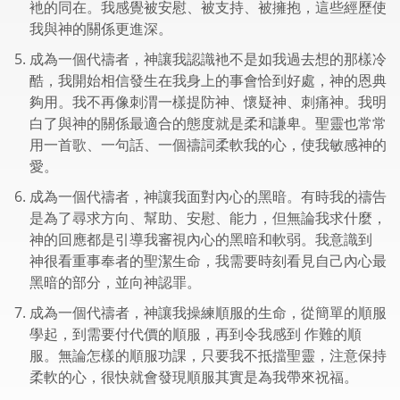
衪的同在。我感覺被安慰、被支持、被擁抱，這些經歷使
我與神的關係更進深。
成為一個代禱者，神讓我認識衪不是如我過去想的那樣冷
酷，我開始相信發生在我身上的事會恰到好處，神的恩典
夠用。我不再像刺渭一樣提防神、懷疑神、刺痛神。我明
白了與神的關係最適合的態度就是柔和謙卑。聖靈也常常
用一首歌、一句話、一個禱詞柔軟我的心，使我敏感神的
愛。
成為一個代禱者，神讓我面對內心的黑暗。有時我的禱告
是為了尋求方向、幫助、安慰、能力，但無論我求什麼，
神的回應都是引導我審視內心的黑暗和軟弱。我意識到
神很看重事奉者的聖潔生命，我需要時刻看見自己內心最
黑暗的部分，並向神認罪。
成為一個代禱者，神讓我操練順服的生命，從簡單的順服
學起，到需要付代價的順服，再到令我感到 作難的順
服。無論怎樣的順服功課，只要我不抵擋聖靈，注意保持
柔軟的心，很快就會發現順服其實是為我帶來祝福。