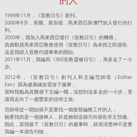
1999年11月，《宣教日引》創刊。
2000年8月，美國、新加坡、馬來西亞與澳門加入發行的行
列。
2003年，我加入馬來西亞發行《宣教日引》的機構，
負責動員馬來西亞教會使用《宣教日引》為未得之民禱告。
這是我踏入宣教代禱事奉的開始。
2011年11月，我編寫《365宣教靈修日引》，再多走了一小
步。
2012年，《宣教日引》創刊人和主編范師母（Esther
Fan）因為健康緣故需放下服事，
當時我勉為其難接下主編一職，沒想到這多走的一小步，竟
讓我走向了一趟豐富的信仰之旅。
范師母從一開始就不是要找一個接替編務工作的人，
她要找的是一個接棒人，於是她朝這個方向禱告求主預備。
因此，當我接下《宣教日引》的服事時，就很清楚神不是要
我編一本禱告刊物，