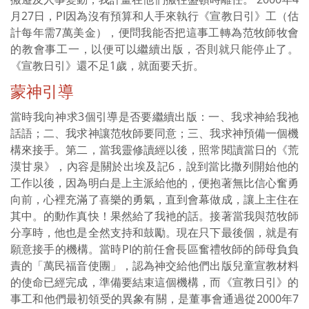
月27日，PI因為沒有預算和人手來執行《宣教日引》工（估
計每年需7萬美金），便問我能否把這事工轉為范牧師牧會
的教會事工一，以便可以繼續出版，否則就只能停止了。
《宣教日引》還不足1歲，就面要夭折。
蒙神引導
當時我向神求3個引導是否要繼續出版：一、我求神給我祂
話語；二、我求神讓范牧師要同意；三、我求神預備一個機
構來接手。第二，當我靈修讀經以後，照常閱讀當日的《荒
漠甘泉》，內容是關於出埃及記6，說到當比撒列開始他的
工作以後，因為明白是上主派給他的，便抱著無比信心奮勇
向前，心裡充滿了喜樂的勇氣，直到會幕做成，讓上主住在
其中。的動作真快！果然給了我衪的話。接著當我與范牧師
分享時，他也是全然支持和鼓勵。現在只下最後個，就是有
願意接手的機構。當時PI的前任會長區奮禮牧師的師母負負
責的「萬民福音使團」，認為神交給他們出版兒童宣教材料
的使命已經完成，準備要結束這個機構，而《宣教日引》的
事工和他們最初領受的異象有關，是董事會通過從2000年7