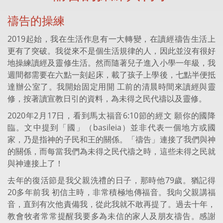
禱告的操練
2019起始，我在生活作息有一大轉變，在讀經禱告生活上
更有了突破。我從來不是個生活規律的人，因此並沒有很好
地操練讀經及靈修生活。然而隨著兒子進入小學一年級，我
週間都需要在六點一刻起床，載了孩子上學後，七點半便抵
達辦公室了。我開始固定用開 工前的清晨時間來讀經與靈
修，按著讀宣教日引的資料，為未得之民代禱以及靈修。
2020年2月17日，看到馬太福音6:10節的經文 願你的國降
臨。文中提到「國」（basileia）並非代表一個地方或國
家，乃是指神的子民和王的關係。「禱告」連接了我們與神
的關係，而每當我們為未得之民代禱之時，這些未得之民就
與神連接上了！
去年的復活節是我父親洗禮的日子，那時他79歲。猶記得
20多年前我 初信主時，非常積極地傳福音。我向父親講福
音，直到有次他責備我，從此我就不敢再提了。過去十年，
教會牧者常常提醒我要多為未信的家人及朋友禱告。感謝