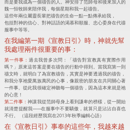
而是要我成為一個禱告的人。神安排了范師母和後來加入的
魏一恒牧師來陪伴我，每個星期和我一起禱告。
這些年兩位屬靈長輩把禱告的生命一點一點傳承給我，
包括對神的信心、對神話語的渴慕和順服、忠心委身在代禱
服事中等等。
在我編第一期《宣教日引》時，神就先幫
我處理兩件很重要的事：
第一件事：
過去我曾多次問：「禱告對宣教真有實際作用
嗎？」原來這答案是要在禱告的行動中得到。當我寫第一則
禱文時，就明白了為宣教禱告，其實是神要透過我的禱告，
和我分享祂愛萬族萬民的心事，像親密的朋友在共同關心著
一件事。從此我很確定神聽每一個禱告，因為這本來就是祂
的心意！
第二件事：
神讓我從范師母身上看到謙卑的榜樣，從一開始
就清楚提醒我
——
在服事中不要驕傲，就算只是沾沾自喜也
不行。 （這段經歷我寫在2013年秋季編輯心語）
在《宣教日引》事奉的這些年，我越來越