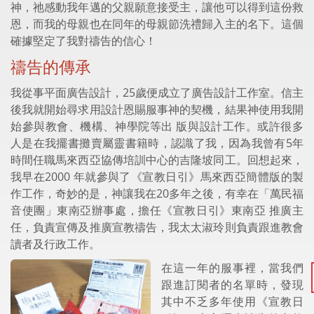
神，祂感動我年邁的父親願意接受主，讓他可以得到這份救
恩，而我的母親也在同年的母親節洗禮歸入主的名下。這個
確據堅定了我對禱告的信心！
禱告的傳承
我從事平面廣告設計，25歲便成立了廣告設計工作室。信主
後我就開始尋求用設計恩賜服事神的契機，結果神使用我開
始參與教會、機構、神學院等出 版與設計工作。或許很多
人是在我擺書攤賣屬靈書籍時，認識了我，因為我曾有5年
時間任職馬來西亞協傳培訓中心的吉隆坡同工。回想起來，
我早在2000 年就參與了《宣教日引》馬來西亞簡體版的製
作工作，奇妙的是，神讓我在20多年之後，有幸在「萬民福
音使團」東南亞辦事處，擔任《宣教日引》東南亞 推廣主
任，負責宣傳及推廣宣教禱告，我太太淑玲則負責跟進教會
讀者及行政工作。
在這一年的服事裡，當我們
跟進訂閱者的名單時，發現
其中不乏多年使用《宣教日