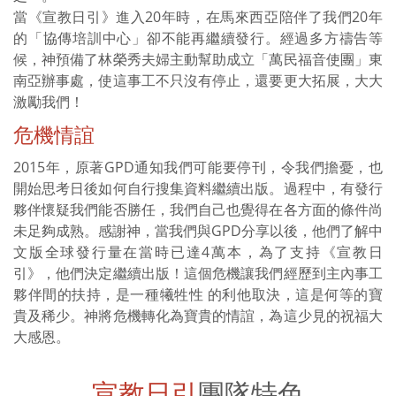
當《宣教日引》進入20年時，在馬來西亞陪伴了我們20年
的「協傳培訓中心」卻不能再繼續發行。經過多方禱告等
候，神預備了林榮秀夫婦主動幫助成立「萬民福音使團」東
南亞辦事處，使這事工不只沒有停止，還要更大拓展，大大
激勵我們！
危機情誼
2015年，原著GPD通知我們可能要停刊，令我們擔憂，也
開始思考日後如何自行搜集資料繼續出版。過程中，有發行
夥伴懷疑我們能否勝任，我們自己也覺得在各方面的條件尚
未足夠成熟。感謝神，當我們與GPD分享以後，他們了解中
文版全球發行量在當時已達4萬本，為了支持《宣教日
引》，他們決定繼續出版！這個危機讓我們經歷到主內事工
夥伴間的扶持，是一種犧牲性 的利他取決，這是何等的寶
貴及稀少。神將危機轉化為寶貴的情誼，為這少見的祝福大
大感恩。
宣教日引
團隊特色