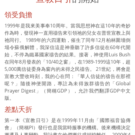
領受負擔
1999年是我來美事奉10周年。當我思想神在這10年的奇妙
作為時，發現神一直用禱告來引領祂的兒女在普世宣教上與
祂同行。 1989年的六四運動，催生了同年12月柏林圍墻倒
塌令蘇俄解體，我深信這是神垂聽了許多信徒在60年代開
始，不停為鐵幕國家禱告的結果。接著，神使用Luis Bush
在同年8月發表的「10/40之窗」，在1989-1999這10年，超
5,000萬信徒委身為窗內的未得之民禱告。 21世紀，將會是
宣教大豐收時刻，我的心在問：「華人信徒的禱告在那裡
呢？」隨後神便開路，專註為未得族群禱告的「Global
Prayer Digest」（簡稱GDP），允許我們翻譯GDP中文
版。
差點夭折
第一本《宣教日引》是在1999年11月由「國際福音協傳
會」（簡稱PI）發行也是我當時服事的機構。後來機構決定
搬遷及人事變動，我計畫在他們搬往盛頓時離任。 2000年4