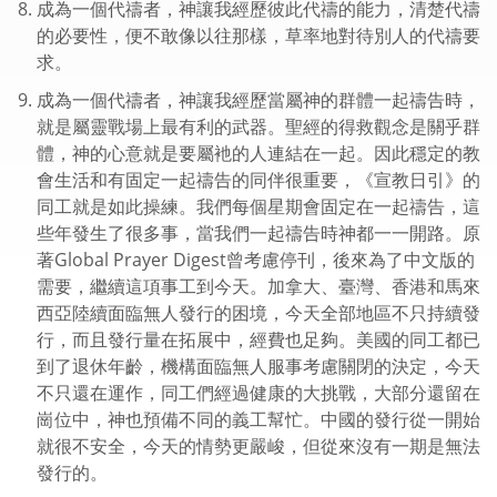
成為一個代禱者，神讓我經歷彼此代禱的能力，清楚代禱
的必要性，便不敢像以往那樣，草率地對待別人的代禱要
求。
成為一個代禱者，神讓我經歷當屬神的群體一起禱告時，
就是屬靈戰場上最有利的武器。聖經的得救觀念是關乎群
體，神的心意就是要屬衪的人連結在一起。因此穩定的教
會生活和有固定一起禱告的同伴很重要，《宣教日引》的
同工就是如此操練。我們每個星期會固定在一起禱告，這
些年發生了很多事，當我們一起禱告時神都一一開路。原
著Global Prayer Digest曾考慮停刊，後來為了中文版的
需要，繼續這項事工到今天。加拿大、臺灣、香港和馬來
西亞陸續面臨無人發行的困境，今天全部地區不只持續發
行，而且發行量在拓展中，經費也足夠。美國的同工都已
到了退休年齡，機構面臨無人服事考慮關閉的決定，今天
不只還在運作，同工們經過健康的大挑戰，大部分還留在
崗位中，神也預備不同的義工幫忙。中國的發行從一開始
就很不安全，今天的情勢更嚴峻，但從來沒有一期是無法
發行的。