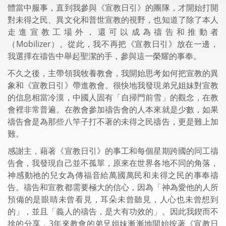
體當中服事，直到我參與《宣教日引》的團隊，才開始打開
對未得之民、異文化和普世宣教的視野，也知道了除了本人
走進宣教工場外，還可以成為禱告和推動者
（Mobilizer）。從此，我不再把《宣教日引》放在一邊，
我選擇在禱告中舉起聖潔的手，參與這一榮耀的事奉。
不久之後，主帶領我牧養教會，我開始思考如何把宣教的異
象和《宣教日引》帶進教會。很快地我發現弟兄姐妹對宣教
的信息相當冷漠，中國人固有「自掃門前雪」的觀念，在教
會裡非常普遍。在教會參加禱告會的人本來就是少數，如果
禱告會是為那些八竿子打不著的未得之民禱告，更是難上加
難。
感謝主，藉著《宣教日引》的事工和每個星期跨國的同工禱
告會，我發現自己並不孤單，原來在世界各地不同的角落，
神感動祂的兒女為傳福音給萬國萬民和未得之民的事奉禱
告。禱告和宣教都需要極大的信心，因為「神為愛他的人所
預備的是眼睛未曾看見，耳朵未曾聽見，人心也未曾想到
的」，並且「義人的禱告，是大有功效的」。因此我鍥而不
捨的分享，3年來教會的弟兄姐妹漸漸地開始按著《宣教日