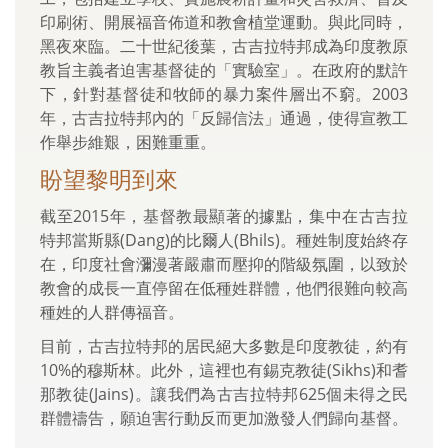
印刷術、開展福音佈道和教會植堂運動。與此同時，
黑夜來臨。二十世紀後葉，古吉拉特邦成為印度教原
教旨主義者迫害基督徒的「實驗室」。在政府的默許
下，針對基督徒和牧師的暴力案件層出不窮。2003
年，古吉拉特邦內的「反歸信法」通過，使得宣教工
作舉步維艱，困難重重。
盼望黎明到來
截至2015年，基督教最顯著的據點，集中在古吉拉
特邦當斯縣(Dang)的比爾人(Bhils)。種姓制度始終存
在，印度社會瀰漫著嚴肅而壓抑的階級氛圍，以致於
教會的成長一直停留在低種姓群體，他們很難向較高
種姓的人群傳福音。
目前，古吉拉特邦的居民絕大多數是印度教徒，約有
10%的穆斯林。此外，這裡也有錫克教徒(Sikhs)和耆
那教徒(Jains)。讓我們為古吉拉特邦625個未得之民
群體禱告，願迫害行動反而更加激發人們歸向基督。