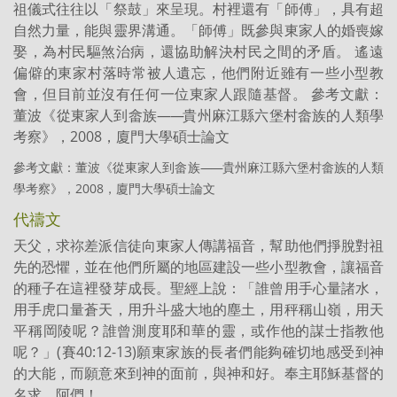
祖儀式往往以「祭鼓」來呈現。村裡還有「師傅」，具有超
自然力量，能與靈界溝通。「師傅」既參與東家人的婚喪嫁
娶，為村民驅煞治病，還協助解決村民之間的矛盾。 遙遠
偏僻的東家村落時常被人遺忘，他們附近雖有一些小型教
會，但目前並沒有任何一位東家人跟隨基督。 參考文獻：
董波《從東家人到畲族
——
貴州麻江縣六堡村畲族的人類學
考察》，2008，廈門大學碩士論文
參考文獻：董波《從東家人到畲族
——
貴州麻江縣六堡村畲族的人類
學考察》，2008，廈門大學碩士論文
代禱文
天父，求祢差派信徒向東家人傳講福音，幫助他們掙脫對祖
先的恐懼，並在他們所屬的地區建設一些小型教會，讓福音
的種子在這裡發芽成長。聖經上說：「誰曾用手心量諸水，
用手虎口量蒼天，用升斗盛大地的塵土，用秤稱山嶺，用天
平稱岡陵呢？誰曾測度耶和華的靈，或作他的謀士指教他
呢？」(賽40:12-13)願東家族的長者們能夠確切地感受到神
的大能，而願意來到神的面前，與神和好。奉主耶穌基督的
名求，阿們！