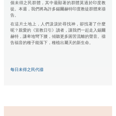
個未得之民群體，其中最顯著的群體莫過於印度教
徒。本週，我們將為許多錫爾赫特印度教徒群體來禱
告。
在這片土地上，人們汲汲於尋找神，卻找著了什麼
呢？親愛的《宣教日引》讀者，讓我們一起走入錫爾
赫特，謙卑地彎下腰，傾聽更多困苦流離的聲音。禱
告福音的種子能落下，種植出屬天的新生命。
每日未得之民代禱