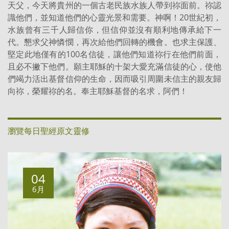
天父，今天將貴州的一個古老民族水族人帶到祢面前。祢認
識他們，並知道他們的心靈光景和需要。神啊！20世紀初，
水族曾有三千人歸信你，但信仰並沒有順利地傳承給下一
代。懇求父神憐憫，再次給他們回轉的機會。也求主保護、
堅定此地僅有的100名信徒，讓他們知道祢行在他們前面，
且必不撇下他們。願主耶穌的十架大愛充滿信徒的心，使他
們竭力活出基督信仰的生命，因而吸引周圍未信主的親友歸
向祢，榮耀祢的名。奉主耶穌基督的名求，阿們！
瀏覽每日聖經原文靈修
04
6月