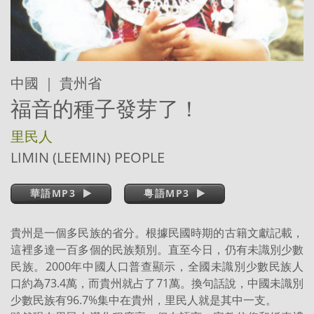
中國 ｜ 貴州省
福音的種子發芽了！
里民人
LIMIN (LEEMIN) PEOPLE
華語MP3
粵語MP3
貴州是一個多民族的省分。根據民國時期的古籍文獻記載，
這裡多達一百多個的民族類別。直至今日，仍有未識別少數
民族。2000年中國人口普查顯示，全國未識別少數民族人
口約為73.4萬，而貴州就占了71萬。換句話說，中國未識別
少數民族有96.7%集中在貴州，里民人就是其中一支。