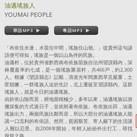
油邁瑤族人
YOUMAI PEOPLE
華語MP3
粵語MP3
「布依住水邊，水苗住中間，瑤族住山嶺。」從貴州這句諺
語便可得知，瑤族是一個以山為伴的民族。
油邁村，位於貴州省黔西南布依族苗族自治州望謨縣內，深
林覆蓋率約七成，是一個瑤族聚居村，共466戶，約2,300
人。根據《望謨縣志》記載，清道光年間廣西旱災嚴重，土
匪猖獗，一群瑤族人迫於生計，北上遷徙至望謨縣內。這群
瑤族人，就是今日的油邁瑤族。
由於依山險而居，耕地面積極少，多年以來，油邁瑤族以游
獵採集的方式過日子，並依附著布依族。布依族出田，油邁
瑤族出力，兩個民族比鄰而居，所以大部分的油邁瑤族人能
講一口流利的布依語。然而，貧困艱苦、寄人籬下的生活讓
人難以忍受。自2008年開始，年輕人紛紛外出打工，尋找
脫貧之路。