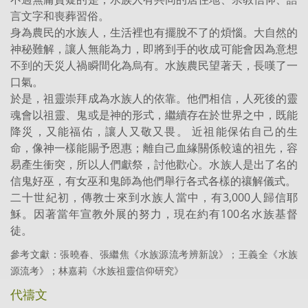
言文字和喪葬習俗。
身為農民的水族人，生活裡也有擺脫不了的煩惱。大自然的
神秘難解，讓人無能為力，即將到手的收成可能會因為意想
不到的天災人禍瞬間化為烏有。水族農民望著天，長嘆了一
口氣。
於是，祖靈崇拜成為水族人的依靠。他們相信，人死後的靈
魂會以祖靈、鬼或是神的形式，繼續存在於世界之中，既能
降災，又能福佑，讓人又敬又畏。 近祖能保佑自己的生
命，像神一樣能賜予恩惠；離自己血緣關係較遠的祖先，容
易產生衝突，所以人們獻祭，討他歡心。水族人是出了名的
信鬼好巫，有女巫和鬼師為他們舉行各式各樣的禳解儀式。
二十世紀初，傳教士來到水族人當中，有3,000人歸信耶
穌。因著當年宣教外展的努力，現在約有100名水族基督
徒。
參考文獻：張曉春、張繼焦《水族源流考辨新說》；王義全《水族
源流考》；林嘉莉《水族祖靈信仰研究》
代禱文