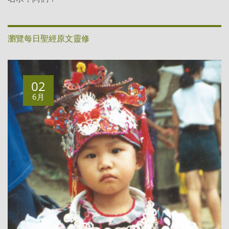
瀏覽每日聖經原文靈修
02
6月