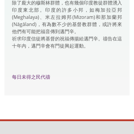
除了龐大的穆斯林群體，也有幾個印度教徒群體湧入
印度東北部。印度的許多小邦，如梅加拉亞邦
(Meghalaya)、米左拉姆邦(Mizoram)和那加蘭邦
(Nāgāland)，有為數不少的基督教群體，或許將來
他們有可能把福音傳到邁門辛。
祈求印度信徒將基督的祝福傳揚給邁門辛。禱告在這
十年內，邁門辛會有門徒興起運動。
每日未得之民代禱