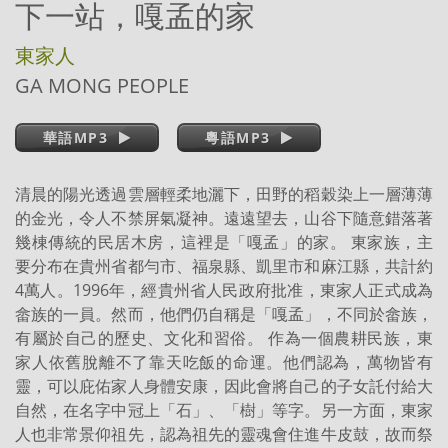
下一站，嘎孟的家
東家人
GA MONG PEOPLE
華語MP3
粵語MP3
清晨的陽光透過雲層輕柔地灑下，田野的稻穀染上一層薄薄
的金光，令人不禁屏氣凝神。遠遠望去，山谷下隨意錯落著
幾棟傳統的民居木房，這裡是「嘎孟」的家。 東家族，主
要分布在貴州省都勻市、福泉縣、凱里市和麻江縣，共計約
4萬人。1996年，經貴州省人民政府批准，東家人正式成為
畲族的一員。然而，他們仍自稱是「嘎孟」，不同於畲族，
有屬於自己的歷史、文化和習俗。 作為一個農耕民族，東
家人依舊脫離不了靠天吃飯的命運。他們認為，萬物皆有
靈，可以庇佑家人身體安康，因此會將自己的子女託付給大
自然，在名字中冠上「石」、「樹」等字。另一方面，東家
人也非常景仰祖先，認為祖先的靈魂會住進牛皮鼓，故而祭