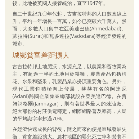
後，此地被英國人接管統治，直至1947年。
自二十世紀九〇年代起，古吉拉特邦的人口數直線上
升，平均一年增長一百萬，如今已突破六千萬人。然
而，大多數人口集中在亞美達巴德(Ahmedabad)、
蘇拉特(Surat)和瓦多達拉(Vadodara)等經濟發達的
城市。
城鄉貧富差距擴大
古吉拉特邦土地肥沃，水源充足，以農業和畜牧業為
主，有超過一半的土地用於耕種，農業產品包括棉
花、水果和堅果，乳製品業亦扮演重要角色。另外，
現代工業也積極向上發展，赫赫有名的阿達尼
(Adani)跨國企業集團總部就設在亞美達巴德。在賈
姆訥格爾(Jamnagar)，則有著世界最大的煉油廠。
絕大部份的村莊供電穩定，網際網路普及率高，人民
的平均識字率超過70%。
在經濟快速成長的背後，隨之而來的便是區域發展失
衡，貧富差距擴大。農村地區的嬰兒死亡率和營養不