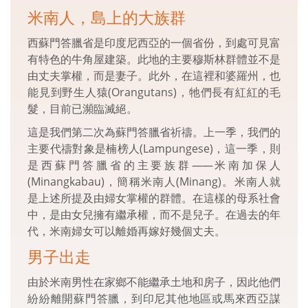
米南人，島上的大族群
西蘇門答臘省是印度尼西亞的一個省份，到處可見富
有特色的牛角屋建築。此地的主要穆斯林群體並不是
由丈夫掌權，而是妻子。此外，在這裡和婆羅州，也
能見到野生人猿(Orangutans)，牠們長有紅紅的毛
髮，目前已瀕臨滅絕。
這是我們第二次為蘇門答臘省祈禱。上一季，我們的
主要代禱對象是楠榜人(Lampungese)，這一季，則
是西蘇門答臘省的主要族群
——
米南加保人
(Minangkabau)，簡稱米南人(Minang)。米南人就
是上述所提及由婦女掌權的群體。在這樣的母系社會
中，是由女兒擁有繼承權，而不是兒子。在過去的年
代，米南婦女可以離婚再嫁好幾個丈夫。
男子出走
由於米南男性在家鄉不能繼承土地和房子，因此他們
紛紛離開蘇門答臘，到印尼其他地區或馬來西亞謀