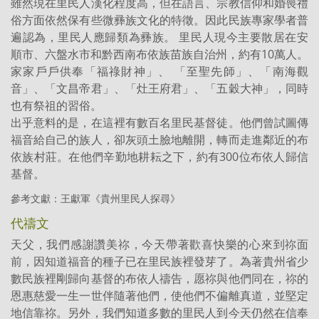
雖然現在里民人漢化程度高，但在語言、宗教信仰和婚喪禮
俗方面依然保有些微彞族文化的特徵。因此民族專家學者普
遍認為，里民人應歸類為彞族。 里民人現今主要散居在安
順市、六盤水市和黔西南布依族苗族自治州，約有10萬人。
家家戶戶供奉「福祿財神」、 「至聖先師」、「南海觀
音」、「文昌帝君」、「灶王府君」、「五穀大神」，同時
也有祭祖的習俗。
出乎意料的是，在這裡有數百名里民基督徒。他們曾試圖傳
福音給自己的族人，卻灰頭土臉地離開，轉而走進鄰近的布
依族村莊。在他們辛勤地耕耘之下，約有300位布依人歸信
基督。
參考文獻：王獻軍《貴州里民人探尋》
代禱文
天父，我們感謝讚美祢，今天帶著歡喜快樂的心來到祢面
前，因知道福音的種子已在里民族裡發芽了。為著貴州省少
數民族裡剛歸向基督的布依人禱告，愿祢與他們同在，祢的
恩惠慈愛一生一世伴隨著他們，使他們不偏離真道，並堅定
地信靠祢。另外，我們知道多數的里民人到今天仍然在信奉