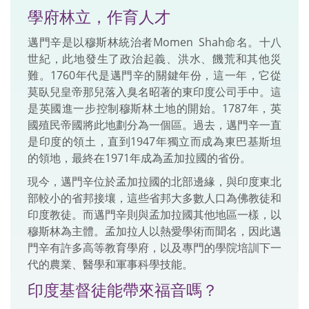
學府林立，作育人才
邁門辛是以穆斯林統治者Momen Shah命名。十八
世紀，此地發生了政治起義、洪水、饑荒和其他災
難。1760年代是邁門辛的關鍵年份，這一年，它從
莫臥兒皇帝那兒落入臭名昭著的東印度公司手中。這
是英國進一步控制穆斯林土地的開始。1787年，英
國殖民帝國將此地劃分為一個區。過去，邁門辛一直
是印度的領土，直到1947年獨立而成為東巴基斯坦
的領地，最終在1971年成為孟加拉國的省份。
現今，邁門辛位於孟加拉國的北部邊緣，與印度東北
部較小的省邦接壤，這些省邦大多數人口為佛教徒和
印度教徒。而邁門辛則與孟加拉國其他地區一樣，以
穆斯林為主體。孟加拉人以熱愛學術而聞名，因此邁
門辛有許多高等教育學府，以及專門的學院培訓下一
代的農業、醫學和軍事科學技能。
印度基督徒能帶來福音嗎？