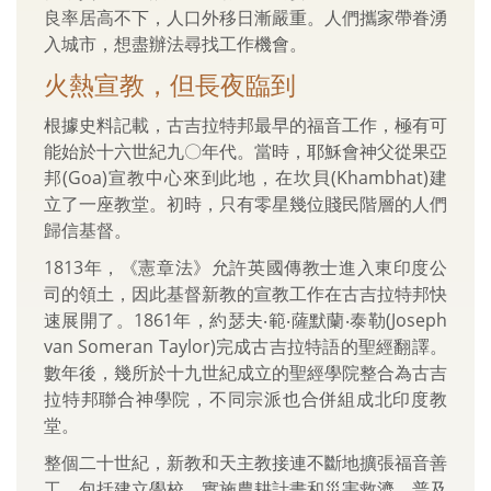
良率居高不下，人口外移日漸嚴重。人們攜家帶眷湧
入城市，想盡辦法尋找工作機會。
火熱宣教，但長夜臨到
根據史料記載，古吉拉特邦最早的福音工作，極有可
能始於十六世紀九〇年代。當時，耶穌會神父從果亞
邦(Goa)宣教中心來到此地，在坎貝(Khambhat)建
立了一座教堂。初時，只有零星幾位賤民階層的人們
歸信基督。
1813年，《憲章法》允許英國傳教士進入東印度公
司的領土，因此基督新教的宣教工作在古吉拉特邦快
速展開了。1861年，約瑟夫‧範‧薩默蘭‧泰勒(Joseph
van Someran Taylor)完成古吉拉特語的聖經翻譯。
數年後，幾所於十九世紀成立的聖經學院整合為古吉
拉特邦聯合神學院，不同宗派也合併組成北印度教
堂。
整個二十世紀，新教和天主教接連不斷地擴張福音善
工，包括建立學校、實施農耕計畫和災害救濟、普及