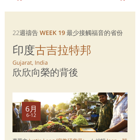
22週禱告
WEEK 19
最少接觸福音的省份
印度
古吉拉特邦
Gujarat, India
欣欣向榮的背後
6月
6-12