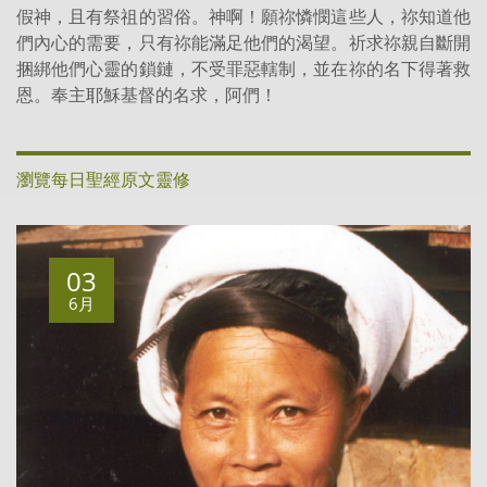
假神，且有祭祖的習俗。神啊！願祢憐憫這些人，祢知道他
們內心的需要，只有祢能滿足他們的渴望。祈求祢親自斷開
捆綁他們心靈的鎖鏈，不受罪惡轄制，並在祢的名下得著救
恩。奉主耶穌基督的名求，阿們！
瀏覽每日聖經原文靈修
03
6月