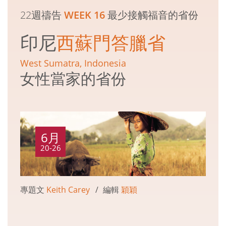
22週禱告
WEEK 16
最少接觸福音的省份
印尼
西蘇門答臘省
West Sumatra, Indonesia
女性當家的省份
6月
20-26
專題文
Keith Carey
編輯
穎穎