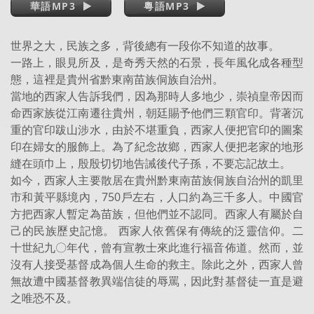
華語MP3
粵語MP3
世界之大，民族之多，背後總有一段你不知道的故事。
一路上，眼見所及，是奇秀天然的石景，長年風化成各種型
態，這裡是貴州省黔東南苗族侗族自治州。
當地的西家人告訴我們，因為那時人多地少，崇禎皇帝因而
命西家族從江南遷往貴州，朝廷賜予他們三顆官印。背著沉
重的官印跋山涉水，由於不堪重負，西家人便把官印的圖案
印在婦女的服飾上。為了紀念故鄉，西家人便把老家的地形
縫在頭巾上，殷殷切切地告誡後代子孫，不要忘記故土。
如今，西家人主要散居在貴州黔東南苗族侗族自治州的凱里
市和黃平縣境內，750戶左右，人口約為三千多人。中國官
方把西家人暫定為苗族，但他們並不認同。西家人有屬於自
己的民族歷史記憶。
西家人依舊保有傳統的泛靈信仰。二
十世紀九〇年代，曾有宣教士來此進行福音佈道。然而，並
沒有人接受基督成為個人生命的救主。除此之外，西家人曾
無故遭中國基督教異端信徒的辱罵，因此對基督徒一直是避
之唯恐不及。