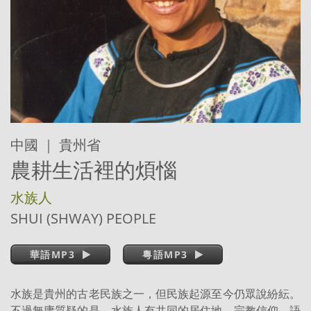
中國 ｜ 貴州省
農耕生活裡的煩惱
水族人
SHUI (SHWAY) PEOPLE
華語MP3
粵語MP3
水族是貴州的古老民族之一，但民族起源至今仍眾說紛紜。
不過無庸質疑的是，水族人有共同的居住地、宗教信仰、語