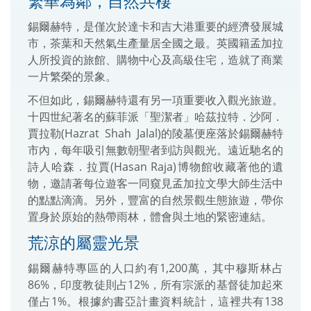
繁華為鄰，自然共棲
錫爾赫特，是僅次於達卡和吉大港重要的經濟發展城
市，茶葉和天然氣生產量居全國之最。英國籍孟加拉
人所投資的旅館、購物中心及高級住宅，造就了商業
一片繁榮的景象。
不但如此，錫爾赫特還有另一項重要收入觀光旅遊。
十四世紀著名的蘇菲派「聖潔者」哈茲拉特．沙阿．
賈拉勒(Hazrat Shah Jalal)的陵墓便座落於錫爾赫特
市內，每年吸引無數朝聖者到訪與觀光。遠近馳名的
詩人哈森．拉賈(Hasan Raja)博物館收藏著他的遺
物，邀請著每位遊客一同窺見孟加拉文學大師生活中
的點點滴滴。另外，豐富的自然景觀生態旅遊，帶你
置身於原始的熱帶雨林，體會與土地的緊密連結。
荒涼的屬靈光景
錫爾赫特專區的人口約有1,200萬，其中穆斯林占
86%，印度教徒則占12%，所有宗派的基督徒加起來
僅占1%。根據約書亞計畫資料統計，這裡共有138