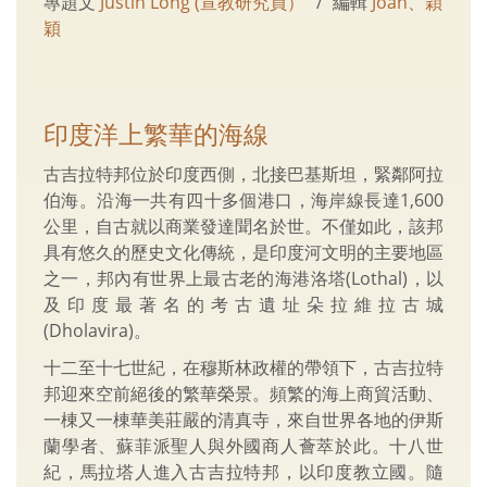
專題文
Justin Long (宣教研究員）
編輯
Joan、穎
穎
印度洋上繁華的海線
古吉拉特邦位於印度西側，北接巴基斯坦，緊鄰阿拉
伯海。沿海一共有四十多個港口，海岸線長達1,600
公里，自古就以商業發達聞名於世。不僅如此，該邦
具有悠久的歷史文化傳統，是印度河文明的主要地區
之一，邦內有世界上最古老的海港洛塔(Lothal)，以
及印度最著名的考古遺址朵拉維拉古城
(Dholavira)。
十二至十七世紀，在穆斯林政權的帶領下，古吉拉特
邦迎來空前絕後的繁華榮景。頻繁的海上商貿活動、
一棟又一棟華美莊嚴的清真寺，來自世界各地的伊斯
蘭學者、蘇菲派聖人與外國商人薈萃於此。十八世
紀，馬拉塔人進入古吉拉特邦，以印度教立國。隨