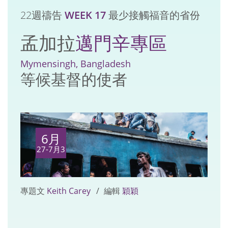
22週禱告
WEEK 17
最少接觸福音的省份
孟加拉
邁門辛專區
Mymensingh, Bangladesh
等候基督的使者
6月
27-7月3
專題文
Keith Carey
編輯
穎穎