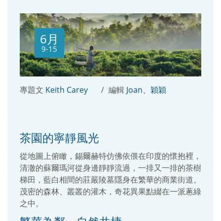
6月
9-15
專題文
Keith Carey
編輯
Joan、穎穎
茶園的寧靜風光
從地圖上俯瞰，錫爾赫特仿佛依偎在印度的懷抱裡，
清澈的蘇爾瑪河從身邊靜靜流過，一排又一排的茶樹
梯田，藍白相間的莊嚴陵墓隱身在繁華的商業街道。
茂密的森林、叢叢的灌木，奇花異果點綴在一派蔥綠
之中。