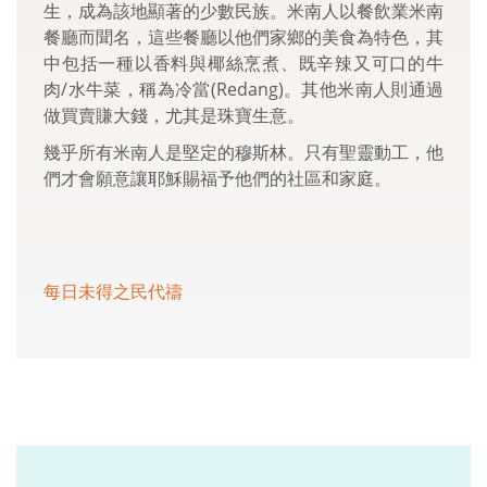
生，成為該地顯著的少數民族。米南人以餐飲業米南
餐廳而聞名，這些餐廳以他們家鄉的美食為特色，其
中包括一種以香料與椰絲烹煮、既辛辣又可口的牛
肉/水牛菜，稱為冷當(Redang)。其他米南人則通過
做買賣賺大錢，尤其是珠寶生意。
幾乎所有米南人是堅定的穆斯林。只有聖靈動工，他
們才會願意讓耶穌賜福予他們的社區和家庭。
每日未得之民代禱