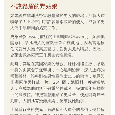
不讓鬚眉的野姑娘
如果說在非洲荒野宣教是屬於男人的戰場，那就大錯
特錯了！上帝重用了許多剛柔並濟的使女，成就了男
人們不易辦到的拓荒工作。
史萊舍(Slessor)前往的上鄉地區(Okoyong，又譯奧
開永)，舉凡踏入的宣教士皆命喪此地，因為當地原
住民對外人抱持高度警戒，對男人尤為猜忌。因此，
史萊舍認為拓荒工作應由女性擔負。
此時，其遠在英國家鄉的母親、妹妹相繼亡故，孑然
一身的史萊舍了無牽掛，一心離開沿海，深入上鄉的
蠻荒叢林。誰料到在男性宣教士止步的禁地，她竟與
非洲原住民打成一片。25年間，她照料、教導當地
人，竟成為他們無不敬重的仲裁者，宛如當年棕櫚樹
下的底波拉。神把智慧賜給了史萊舍，使她能為居民
判斷。人們凡有疑難糾紛，便來找她斷事。
上鄉盛行巫術交鬼，有許多令人痛心的風俗，例如殺