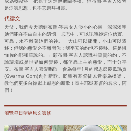
成為穆斯林，把孩子送進伊斯蘭學校。但布圖‧寧吉人依舊
是泛靈思想，也不忘崇拜祖靈。
代禱文
天父，我們今天聽到布圖‧寧吉女人渺小的心願，深深渴望
她們能在不由自主的遺憾、忐忑中，可以認識祢這位信實、
可靠，永不離棄她們的神。「大山可以挪開，小山可以遷
移；但我的慈愛必不離開你；我平安的約也不遷移。這是憐
恤你的耶和華說的。」願布圖‧寧吉人認識神寶貴的約，不
論環境或是世界如何變遷，都倚靠上主的慈愛，而十分平
安。布圖‧寧吉人喜愛唱歌，會為每年1月的感恩節慶瓜瑪貢
(Gwarma Gom)創作新歌。盼望有基督徒以音樂為橋梁，
教他們更多向祢獻上感恩的新歌！奉主耶穌基督的名求，阿
們！
瀏覽每日聖經原文靈修