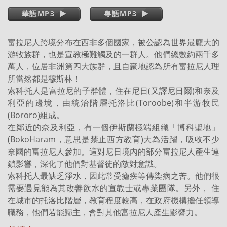
華語MP3
粵語MP3
富拉尼人跨境分布在西非多個國家，被公認為世界最龐大的
游牧族群，也是宣教極難觸及的一群人。他們總數約兩千多
萬人，位居非洲第四大族群，且自豪地認為所有富拉尼人理
所當然都是穆斯林！
索科托人是富拉尼的子群體，住在尼日(又譯尼日爾)和奈及
利亞的邊境，由統治階層托洛比(Toroobe)和半游牧民
(Bororo)組成。
在鄰近的奈及利亞，有一個伊斯蘭極端組織「博科聖地」
(BokoHaram，意思是禁止西方教育)大為活躍，吸收不少
奈國的富拉尼人參加。這對尼日境內的部分富拉尼人產生連
鎖影響，深化了他們對基督徒的敵對意識。
索科托人最缺乏淨水，因此常受瘧疾等傳染病之苦。他們很
需要遇見能為其改善飲水的宣教士或專業團隊。另外， 住
在城市的托洛比階層，教育程度較高，在政府機構擔任領導
職務，他們若能歸主，會對其他富拉尼人產生影響力。