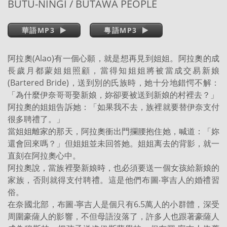
BUTU-NINGI / BUTAWA PEOPLE
華語MP3
粵語MP3
阿拉奧(Alao)有一個心願，就是想再見到姐姐。阿拉奧的成
長歲月都蒙姐姐照顧，當得知姐姐將被當成交易新娘
(Bartered Bride)，送到別的氏族時，她十分地錯愕不解：
「為什麼伊奈哥哥娶新娘，妳卻要被送到新娘的村裡去？」
阿拉奧的姐姐告訴她：「如果我不去，族裡就要替伊奈支付
很多聘禮了。」
當姐姐離家的那天，阿拉奧衝出門攔腰抱住她，喊道：「妳
還會回來嗎？」但姐姐並未回答她。姐姐离去的背影，就一
直刻在阿拉奧心中。
阿拉奧說，當族裡娶新娘時，也必須要送一個女孩給新娘的
家族，否則就得支付聘禮。這是他們布圖‧寧吉人的婚禮習
俗。
在奈國北部，布圖‧寧吉人是個只有6.5萬人的小群體，深受
周圍豪薩人的影響，不但母語沒落了，許多人也跟著豪薩人