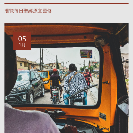
瀏覽每日聖經原文靈修
05
1月