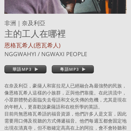
非洲｜奈及利亞
主的工人在哪裡
恩格瓦希人(恩瓦希人)
NGGWAHYI / NGWAXI PEOPLE
華語MP3
粵語MP3
在奈及利亞，豪薩人和富拉尼人已經融合為最強勢的民族，
像恩格瓦希人這樣的小族群，正與他們靠攏。在此洪流中，
小眾群體勢必面臨失去母語和文化失傳的危機，尤其是現在
的年輕人，更喜歡說豪薩語和在校所學的英語。
目前尚無恩格瓦希語的福音資源，他們許多人是文盲，因此
需要用口傳及視聽的方式傳遞福音。他們每週五都會固定地
出現在清真寺，但不敢確定高高在上的阿拉，會不會聆聽和