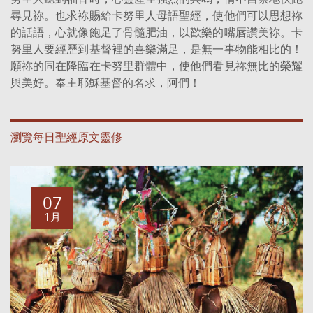
尋見祢。也求祢賜給卡努里人母語聖經，使他們可以思想祢
的話語，心就像飽足了骨髓肥油，以歡樂的嘴唇讚美祢。卡
努里人要經歷到基督裡的喜樂滿足，是無一事物能相比的！
願祢的同在降臨在卡努里群體中，使他們看見祢無比的榮耀
與美好。奉主耶穌基督的名求，阿們！
瀏覽每日聖經原文靈修
07
1月