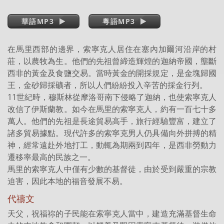
華語MP3
粵語MP3
在馬里西部的邊界，索寧克人居住在塞內加爾河沿岸的村
莊，以農牧為生。他們的先祖曾締造輝煌的迦納帝國，壟斷
西非的黃金及食鹽交易。當時黃金的開採規定，是金塊歸國
王，金砂歸採礦者，所以人們紛紛投入辛苦的採金行列。
11世紀時，穆斯林從摩洛哥南下侵略了迦納，也使索寧克人
改信了伊斯蘭教。如今在馬里的索寧克人，約有一百七十多
萬人。他們的先祖是長途貿易高手，旅行經驗豐富，建立了
諸多貿易據點。現代許多的索寧克男人仍具備向外拼搏的精
神，經常遠赴外地打工，動輒為期兩到四年，是西非勞動力
遷移率最高的民族之一。
馬里的索寧克人中僅有少數的基督徒，由於受到嚴重的宗教
迫害，因此本地的福音發展不易。
代禱文
天父，祝福祢的子民能在索寧克人當中，建造充滿基督生命