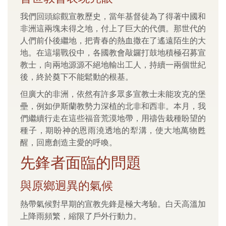
我們回頭綜觀宣教歷史，當年基督徒為了得著中國和
非洲這兩塊未得之地，付上了巨大的代價。那世代的
人們前仆後繼地，把青春的熱血撒在了遙遠陌生的大
地。在這場戰役中，各國教會敲鑼打鼓地積極召募宣
教士，向兩地源源不絕地輸出工人，持續一兩個世紀
後，終於奠下不能鬆動的根基。
但廣大的非洲，依然有許多眾多宣教士未能攻克的堡
壘，例如伊斯蘭教勢力深植的北非和西非。本月，我
們繼續行走在這些福音荒漠地帶，用禱告栽種盼望的
種子，期盼神的恩雨澆透地的犁溝，使大地萬物甦
醒，回應創造主愛的呼喚。
先鋒者面臨的問題
與原鄉迥異的氣候
熱帶氣候對早期的宣教先鋒是極大考驗。白天高溫加
上降雨頻繁，縮限了戶外行動力。