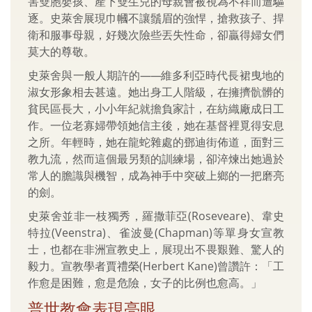
害雙胞嬰孩、產下雙生兒的母親會被視為不祥而遭驅
逐。史萊舍展現巾幗不讓鬚眉的強悍，搶救孩子、捍
衛和服事母親，好幾次險些丟失性命，卻贏得婦女們
莫大的尊敬。
史萊舍與一般人期許的
——
維多利亞時代長裙曳地的
淑女形象相去甚遠。她出身工人階級，在擁擠骯髒的
貧民區長大，小小年紀就擔負家計，在紡織廠成日工
作。一位老寡婦帶領她信主後，她在基督裡覓得安息
之所。年輕時，她在龍蛇雜處的鄧迪街佈道，面對三
教九流，然而這個最另類的訓練場，卻淬煉出她過於
常人的膽識與機智，成為神手中突破上鄉的一把磨亮
的劍。
史萊舍並非一枝獨秀，羅撒菲亞(Roseveare)、韋史
特拉(Veenstra)、雀波曼(Chapman)等單身女宣教
士，也都在非洲宣教史上，展現出不畏艱難、驚人的
毅力。宣教學者賈禮榮(Herbert Kane)曾讚許：「工
作愈是困難，愈是危險，女子的比例也愈高。」
普世教會表現亮眼