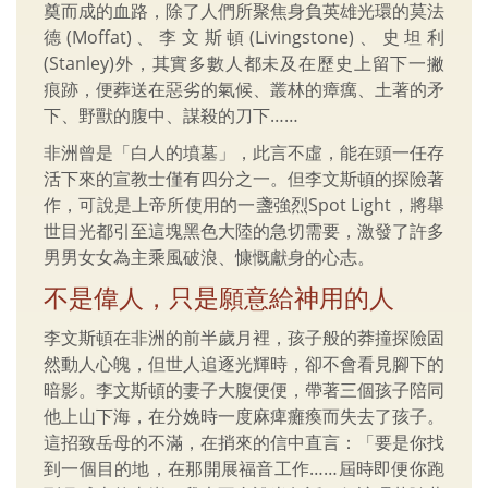
奠而成的血路，除了人們所聚焦身負英雄光環的莫法
德(Moffat)、李文斯頓(Livingstone)、史坦利
(Stanley)外，其實多數人都未及在歷史上留下一撇
痕跡，便葬送在惡劣的氣候、叢林的瘴癘、土著的矛
下、野獸的腹中、謀殺的刀下……
非洲曾是「白人的墳墓」，此言不虛，能在頭一任存
活下來的宣教士僅有四分之一。但李文斯頓的探險著
作，可說是上帝所使用的一盞強烈Spot Light，將舉
世目光都引至這塊黑色大陸的急切需要，激發了許多
男男女女為主乘風破浪、慷慨獻身的心志。
不是偉人，只是願意給神用的人
李文斯頓在非洲的前半歲月裡，孩子般的莽撞探險固
然動人心魄，但世人追逐光輝時，卻不會看見腳下的
暗影。李文斯頓的妻子大腹便便，帶著三個孩子陪同
他上山下海，在分娩時一度麻痺癱瘓而失去了孩子。
這招致岳母的不滿，在捎來的信中直言：「要是你找
到一個目的地，在那開展福音工作……屆時即便你跑