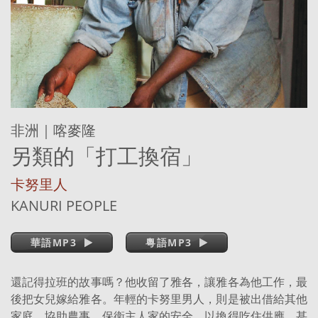
非洲｜喀麥隆
另類的「打工換宿」
卡努里人
KANURI PEOPLE
華語MP3
粵語MP3
還記得拉班的故事嗎？他收留了雅各，讓雅各為他工作，最
後把女兒嫁給雅各。年輕的卡努里男人，則是被出借給其他
家庭，協助農事、保衛主人家的安全，以換得吃住供應，甚