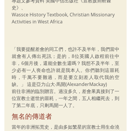
專題文參考資料 美國中信出版社《宣教披荊斬棘
史》、
Wassce History Textbook, Christian Missionary
Activities in West Africa
「我要提醒差會的同工們，也許不及半年，我們當中
就會有人傳出死訊；是的，8位英國人啟程前往中
非，6個月後，還能全數生還嗎？我想不及半年，至
少必有一人喪命也許就是我本人。你們聽到這噩耗
時，千萬不要難過，而是要立刻差人取代我的空
缺。」 這是亞力山大‧馬開(AlexanderMackay)
前往非洲的臨別贈言。過沒多久，差會果真接到了一
位宣教士逝世的噩耗，一年之間，五人相繼死去，到
了第二年底，只剩馬開一人了。
無名的傳道者
當年的非洲拓荒史，是由多如繁星的宣教士用生命澆