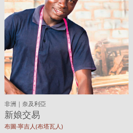
非洲｜奈及利亞
新娘交易
布圖‧寧吉人(布塔瓦人)