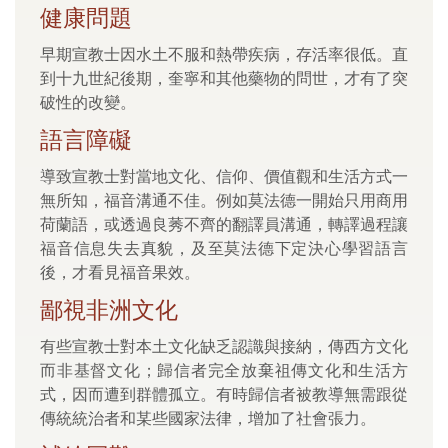
健康問題
早期宣教士因水土不服和熱帶疾病，存活率很低。直
到十九世紀後期，奎寧和其他藥物的問世，才有了突
破性的改變。
語言障礙
導致宣教士對當地文化、信仰、價值觀和生活方式一
無所知，福音溝通不佳。例如莫法德一開始只用商用
荷蘭語，或透過良莠不齊的翻譯員溝通，轉譯過程讓
福音信息失去真貌，及至莫法德下定決心學習語言
後，才看見福音果效。
鄙視非洲文化
有些宣教士對本土文化缺乏認識與接納，傳西方文化
而非基督文化；歸信者完全放棄祖傳文化和生活方
式，因而遭到群體孤立。有時歸信者被教導無需跟從
傳統統治者和某些國家法律，增加了社會張力。