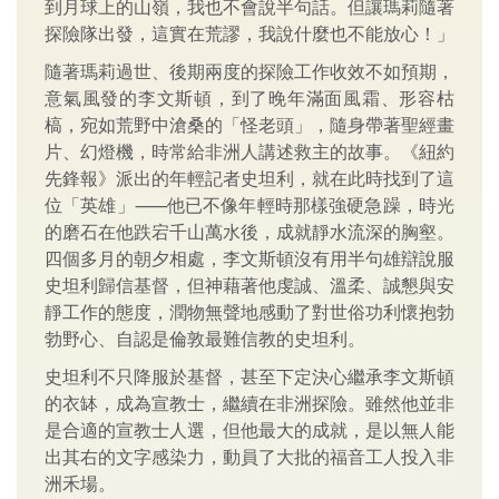
到月球上的山嶺，我也不會說半句話。但讓瑪莉隨著
探險隊出發，這實在荒謬，我說什麼也不能放心！」
隨著瑪莉過世、後期兩度的探險工作收效不如預期，
意氣風發的李文斯頓，到了晚年滿面風霜、形容枯
槁，宛如荒野中滄桑的「怪老頭」，隨身帶著聖經畫
片、幻燈機，時常給非洲人講述救主的故事。《紐約
先鋒報》派出的年輕記者史坦利，就在此時找到了這
位「英雄」
——
他已不像年輕時那樣強硬急躁，時光
的磨石在他跌宕千山萬水後，成就靜水流深的胸壑。
四個多月的朝夕相處，李文斯頓沒有用半句雄辯說服
史坦利歸信基督，但神藉著他虔誠、溫柔、誠懇與安
靜工作的態度，潤物無聲地感動了對世俗功利懷抱勃
勃野心、自認是倫敦最難信教的史坦利。
史坦利不只降服於基督，甚至下定決心繼承李文斯頓
的衣缽，成為宣教士，繼續在非洲探險。雖然他並非
是合適的宣教士人選，但他最大的成就，是以無人能
出其右的文字感染力，動員了大批的福音工人投入非
洲禾場。