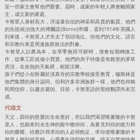
至一些家主會幫他們娶妻。屆時，成家的年輕人將會離開家
主，成立新的家庭。
卡努里人身材高大，洋溢著自信的神采和高貴的氣質。他們
的先祖統治強大的博爾諾(Borno)帝國，直到1914年英國人
到來後，卡努里人才失去了領頭地位。但他們的文化、語言
和宗教向來是周邊族群效法的對象。
卡努里人以農為本，在旱季無田可耕時，便會短期轉換工
作，從事工匠或做小買賣。他們的房子特徵是有錐形的茅草
房頂，在炎熱的天氣裡，相當涼爽。
孩子們從小在附屬於清真寺的宗教學校接受教育，穆斯林是
他們集體的身分認同。但和許多非洲族群一樣，他們也仰賴
民間信仰，以趨吉避凶。目前，卡努里語的聖經翻譯尚未完
成。
代禱文
天父，因祢的慈愛比生命更好，所以我們渴望喀麥隆的卡努
里人，也能來到永生神的殿中瞻仰祢，為要見到祢的能力和
祢的榮耀。祢應許尋求祢的人必得飽足，求祢使喀麥隆的卡
努里人聽到福音時，心靈產生強烈的共鳴，情不自禁地快跑