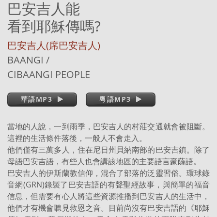
巴安吉人能
看到耶穌傳嗎?
巴安吉人(席巴安吉人)
BAANGI /
CIBAANGI PEOPLE
華語MP3
粵語MP3
當地的人說，一到雨季，巴安吉人的村莊交通就會被阻斷。
這裡的生活條件落後，一般人不會走入。
他們僅有三萬多人，住在尼日州貝納南部的巴安吉鎮。除了
母語巴安吉語，有些人也會講該地區的主要語言豪薩語。
巴安吉人的伊斯蘭教信仰，混合了部落的泛靈習俗。環球錄
音網(GRN)錄製了巴安吉語的有聲聖經故事，與簡單的福音
信息，但需要有心人將這些資源推播到巴安吉人的生活中，
他們才有機會聽見救恩之音。目前尚沒有巴安吉語的《耶穌