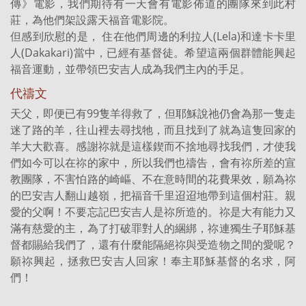
傳》電影，我們期待有一天會有電影佈道的團隊來到此村
莊，為他們架設露天福音電影院。
但感到欣慰的是， 住在他們周邊的利拉人(Lela)和達卡卡里
人(Dakakari)當中，已經有基督徒。希望這兩個群體能興起
福音運動，並帶領巴安吉人成為我們主內的手足。
代禱文
天父，即便已有99隻羊得救了，但耶穌說祂仍會為那一隻走
迷了路的羊，往山裡去尋找牠，而且找到了就為這隻回家的
羊大大歡喜。感謝祢就是這樣鍥而不捨地尋找我們，才使我
們如今可以在祢的家中，所以我們也禱告，會有祢所差的宣
教團隊，不害怕路的崎嶇、不在意時間的花費果效，願為祢
的巴安吉人翻山越嶺，把福音千里迢迢地帶到這個村莊。親
愛的父啊！不要忘記巴安吉人是祢所造的。祢是大有能力又
滿有慈愛的主，為了打破罪對人的綑綁，祢連獨生子耶穌基
督都賜給我們了，還有什麼能隔絕祢與受造物之間的愛呢？
願祢興起，拯救巴安吉人回家！奉主耶穌基督的名求，阿
們！