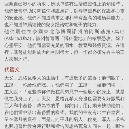
回應自己渺小的祈求，所以每當有生活或靈性上的煩惱時，
他們便會求助民間信仰和護身符，以尋求靈界的保護和心靈
的安全感。他們不知道萬軍之耶和華有至高的權柄與能力，
也不知道神賜給祂的兒女踐踏蛇和蠍子的能力。
他們居住在奈國東北部博爾諾州的阿斯基拉/烏巴
(Askira/Uba)，該州曾遭遇「博科聖地」的槍擊恐攻。除了
心靈平安，他們還需要充足的雨水、教育和醫療資源。在這
裡，基督徒能夠施力的空間很大，但一切都必須先有主的工
人來到才行。
代禱文
天父，恩格瓦希人的生活中，有這麼多的需要；他們餓了，
主說：「你給他們吃。」他們渴了，主說：「給他們喝。」
主又說：「這些事你們做在我弟兄中一個最小的身上，就是
做在我身上了。」天父，恩格瓦希人身邊也需要有好撒馬利
亞人和小基督，成為祢的手、祢的口，用行動來扶助他們，
在他們當中活出基督愛的樣式。我們的主沒有出生在皇宮，
留在溫舒的殿裡，而是走向平凡的窮人、稅吏、罪人，求祢
也興起普世教會用行動和禱告與恩格瓦希人同在一起，哪怕