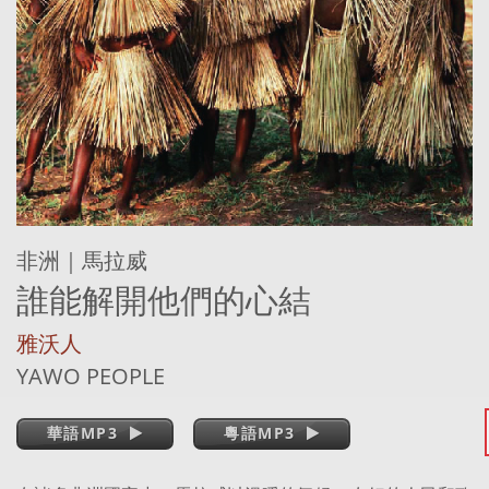
非洲｜馬拉威
誰能解開他們的心結
雅沃人
YAWO PEOPLE
華語MP3
粵語MP3