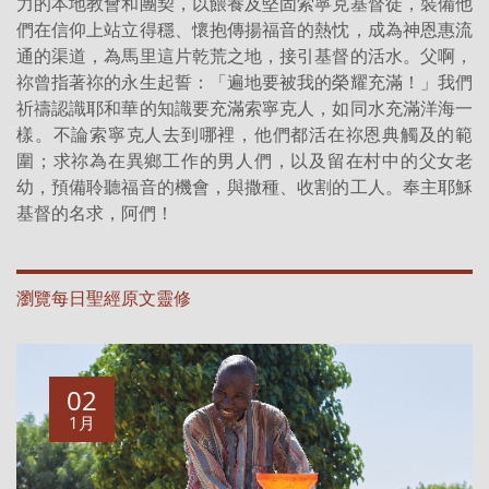
力的本地教會和團契，以餵養及堅固索寧克基督徒，裝備他
們在信仰上站立得穩、懷抱傳揚福音的熱忱，成為神恩惠流
通的渠道，為馬里這片乾荒之地，接引基督的活水。父啊，
祢曾指著祢的永生起誓：「遍地要被我的榮耀充滿！」我們
祈禱認識耶和華的知識要充滿索寧克人，如同水充滿洋海一
樣。不論索寧克人去到哪裡，他們都活在祢恩典觸及的範
圍；求祢為在異鄉工作的男人們，以及留在村中的父女老
幼，預備聆聽福音的機會，與撒種、收割的工人。奉主耶穌
基督的名求，阿們！
瀏覽每日聖經原文靈修
02
1月