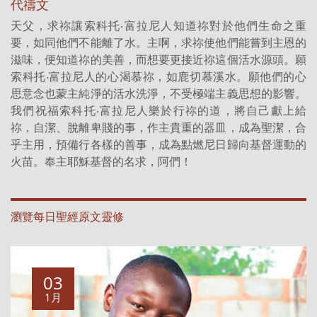
代禱文
天父，求祢讓索科托‧富拉尼人知道祢對於他們生命之重
要，如同他們不能離了水。主啊，求祢使他們能嘗到主恩的
滋味，便知道祢的美善，而想要更接近祢這個活水源頭。願
索科托‧富拉尼人的心渴慕祢，如鹿切慕溪水。願他們的心
思意念也蒙主純淨的活水洗淨，不受極端主義思想的影響。
我們祝福索科托‧富拉尼人樂於行祢的道，將自己獻上給
祢，自潔、脫離卑賤的事，作主貴重的器皿，成為聖潔，合
乎主用，預備行各樣的善事，成為點燃尼日歸向基督運動的
火苗。奉主耶穌基督的名求，阿們！
瀏覽每日聖經原文靈修
03
1月