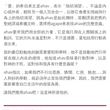
「愛」的希伯來文是ahav，表示「熱切渴望」。不論是內
心或外表，都與另一個人完全合一，以致它會產生情緒與行
為上的熱切渴望。因為ahav是如此獨特，當翻譯員把舊約
聖經譯成希臘文時，選擇用agape來表現ahav的完整意義。
ahav要求我們用全部的力量，它是個只用在人際關係上的
動詞。它的方向永遠是對外，不只是感覺，還包括用行動表
達出來。
當約書亞勸勉他的聽眾要愛耶和華時，他不是鼓勵他們只停
留在個人內在的感情，他知道ahav意味著行動對神，以及
對神的子民。這對你和我具有什麼意義呢？
ahav指出，如果我們不行出恩惠、憐憫、仁慈、饒恕……與
人和好的舉動，就必須停止宣告我們愛神。因此，我們需要
重新審查自己生活中的假冒為善。
讓我們應用ahav吧！這是神所喜悅的。