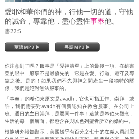
愛耶和華你們的神，行他一切的道，守他
的誡命，專靠他，盡心盡性
事奉
他。
書22:5
華語MP3
粵語MP3
你注意到了嗎？服事是「愛神清單」上的最後一項。在約書
亞的眼中，服事不是最優先的，它是在愛、行道、遵守及專
靠之後。是的！如果我們不先與神之間產生一段獨特的關
係，我們是絕對無法服事的。
「事奉」的希伯來原文是avadh，它也可指工作、崇拜。或
許，我們需要對avadh有個新認知在教會服事、在公司上
班、週日的主日崇拜，是屬同一件事！這就是希伯來觀念，
生活的每一個層面，都包含在與以色列聖者所立的婚約中。
根據研究報告顯示，美國幾乎有百分之七十的在職人員討厭