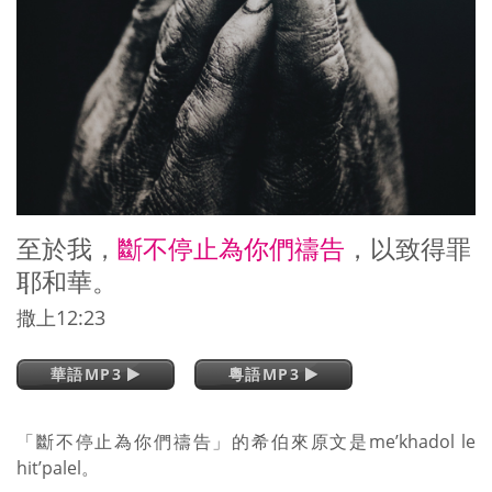
至於我，
斷不停止為你們禱告
，以致得罪
耶和華。
撒上12:23
華語MP3
粵語MP3
「斷不停止為你們禱告」的希伯來原文是me’khadol le
hit’palel。