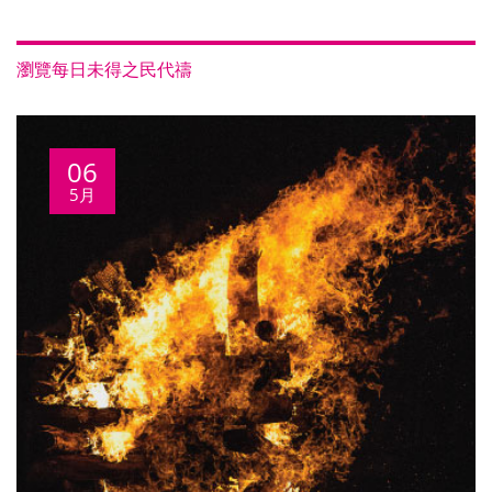
瀏覽每日未得之民代禱
06
5月