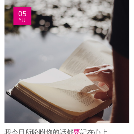
05
5月
我今日所吩咐你的話都
要
記在心上……