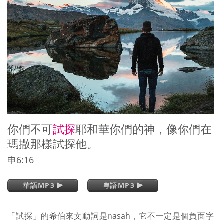
你們不可
試探
耶和華你們的神，像你們在
瑪撒那樣試探他。
申6:16
華語MP3
粵語MP3
「試探」的希伯來文動詞是nasah，它不一定是個負面字