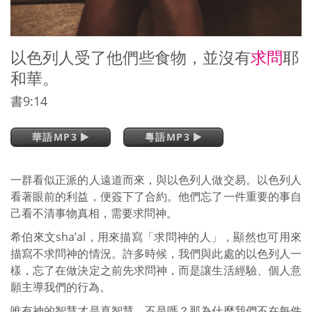
以色列人受了他們些食物，並沒有
求問
耶
和華。
書9:14
華語MP3
粵語MP3
一群看似正派的人遠道而來，與以色列人做交易。以色列人
看著眼前的利益，便簽下了合約。他們忘了一件重要的事自
己看不清事物真相，需要求問神。
希伯來文sha’al，用來描寫「求問神的人」，顯然也可用來
描寫不求問神的情況。許多時候，我們與此處的以色列人一
樣，忘了在做決定之前先求問神，而是讓生活經驗、個人意
願主導我們的行為。
唯有神的智慧才是真智慧，不是嗎？那為什麼我們不在每件