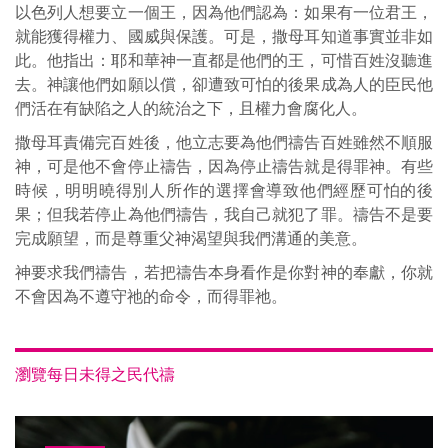
以色列人想要立一個王，因為他們認為：如果有一位君王，
就能獲得權力、國威與保護。可是，撒母耳知道事實並非如
此。他指出：耶和華神一直都是他們的王，可惜百姓沒聽進
去。神讓他們如願以償，卻遭致可怕的後果成為人的臣民他
們活在有缺陷之人的統治之下，且權力會腐化人。
撒母耳責備完百姓後，他立志要為他們禱告百姓雖然不順服
神，可是他不會停止禱告，因為停止禱告就是得罪神。有些
時候，明明曉得別人所作的選擇會導致他們經歷可怕的後
果；但我若停止為他們禱告，我自己就犯了罪。禱告不是要
完成願望，而是尊重父神渴望與我們溝通的美意。
神要求我們禱告，若把禱告本身看作是你對神的奉獻，你就
不會因為不遵守祂的命令，而得罪祂。
瀏覽每日未得之民代禱