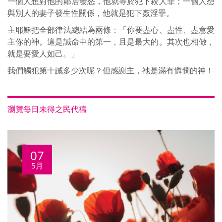
一個人想對他的鄰居發怒，他就等於犯下殺人罪；一個人想
與別人的妻子發生性關係，他就是犯下姦淫罪。
主耶穌把全部律法總結為兩條：「你要盡心、盡性、盡意愛
主你的神。這是誡命中的第一，且是最大的。其次也相倣，
就是要愛人如己。」
我們觸犯第十誡多少次呢？但感謝主，祂是滿有憐憫的神！
瀏覽每日未得之民代禱
07
5月