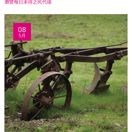
瀏覽每日未得之民代禱
08
5月