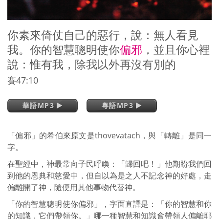
你素來倚仗自己的惡行，說：無人看見
我。你的智慧聰明使你
偏邪
，並且你心裡
說：惟有我，除我以外再沒有別的
賽47:10
華語MP3
粵語MP3
「偏邪」的希伯來原文是thovevatach，與「轉離」是同一
字。
在聖經中，神最常向子民呼喚：「歸回吧！」他期盼我們回
到他的恩典和慈愛中，但自以為是之人不記念神的好處，走
偏離開了神，隨便用其他事物代替神。
「你的智慧聰明使你偏邪」，字面直譯是：「你的智慧和你
的知識，它們帶領你。」哪一種智慧和知識會帶領人偏離耶