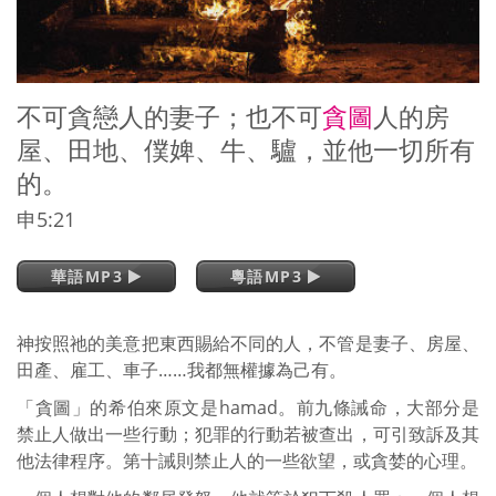
不可貪戀人的妻子；也不可
貪圖
人的房
屋、田地、僕婢、牛、驢，並他一切所有
的。
申5:21
華語MP3
粵語MP3
神按照祂的美意把東西賜給不同的人，不管是妻子、房屋、
田產、雇工、車子……我都無權據為己有。
「貪圖」的希伯來原文是hamad。前九條誡命，大部分是
禁止人做出一些行動；犯罪的行動若被查出，可引致訴及其
他法律程序。第十誡則禁止人的一些欲望，或貪婪的心理。