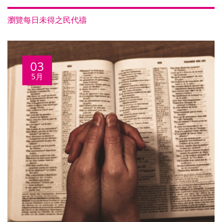
瀏覽每日未得之民代禱
03
5月