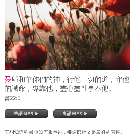
愛
耶和華你們的神，行他一切的道，守他
的誡命，專靠他，盡心盡性事奉他。
書22:5
華語MP3
粵語MP3
若想知道約書亞如何服事神，那這節經文是最好的表達。