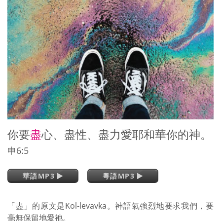
你要
盡
心、盡性、盡力愛耶和華你的神。
申6:5
華語MP3
粵語MP3
「盡」的原文是Kol-levavka。神語氣強烈地要求我們，要
毫無保留地愛祂。