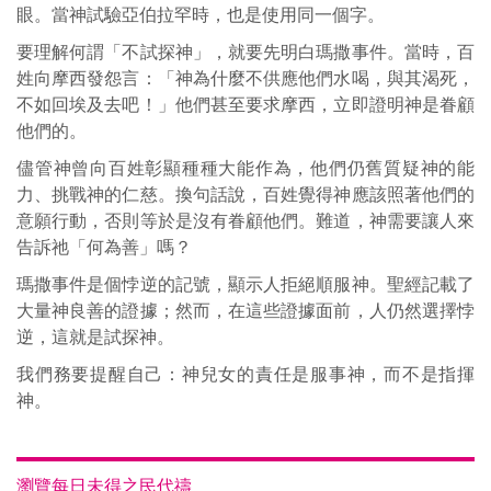
眼。當神試驗亞伯拉罕時，也是使用同一個字。
要理解何謂「不試探神」，就要先明白瑪撒事件。當時，百
姓向摩西發怨言：「神為什麼不供應他們水喝，與其渴死，
不如回埃及去吧！」他們甚至要求摩西，立即證明神是眷顧
他們的。
儘管神曾向百姓彰顯種種大能作為，他們仍舊質疑神的能
力、挑戰神的仁慈。換句話說，百姓覺得神應該照著他們的
意願行動，否則等於是沒有眷顧他們。難道，神需要讓人來
告訴祂「何為善」嗎？
瑪撒事件是個悖逆的記號，顯示人拒絕順服神。聖經記載了
大量神良善的證據；然而，在這些證據面前，人仍然選擇悖
逆，這就是試探神。
我們務要提醒自己：神兒女的責任是服事神，而不是指揮
神。
瀏覽每日未得之民代禱