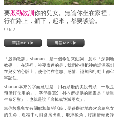
要
殷勤教訓
你的兒女。無論你坐在家裡，
行在路上，躺下，起來，都要談論。
申6:7
華語MP3
粵語MP3
「殷勤教訓」shanan，是一個希伯來動詞，意即「深刻地
教導」。在這裡，神要表達的是，我們必須把神的話深深刻
在兒女的心版上，使他們在意志、感情、認知和行動上都牢
牢記住。
shanan本來的字面意思是「用石頭磨的尖銳箭頭，一般是
預備打仗用的」。字母拼寫SH-N-N所提供的圖畫是「雙重
生命牙齒」，也就是說「磨掉或毀滅兩次」。
當你教導兒女有關耶和華的話時，要很殷勤地多次磨練兒女
的生命，過程中可能會磨出血、磨掉稜角，好讓箭頭更鋒