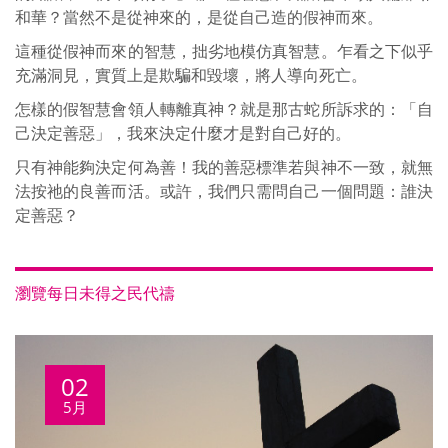
和華？當然不是從神來的，是從自己造的假神而來。
這種從假神而來的智慧，拙劣地模仿真智慧。乍看之下似乎
充滿洞見，實質上是欺騙和毀壞，將人導向死亡。
怎樣的假智慧會領人轉離真神？就是那古蛇所訴求的：「自
己決定善惡」，我來決定什麼才是對自己好的。
只有神能夠決定何為善！我的善惡標準若與神不一致，就無
法按祂的良善而活。或許，我們只需問自己一個問題：誰決
定善惡？
瀏覽每日未得之民代禱
02
5月