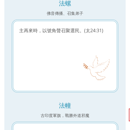
法螺
佛音傳播、召集弟子
主再來時，以號角聲召聚選民。(太24:31)
法幢
古印度軍旗，戰勝外道邪魔