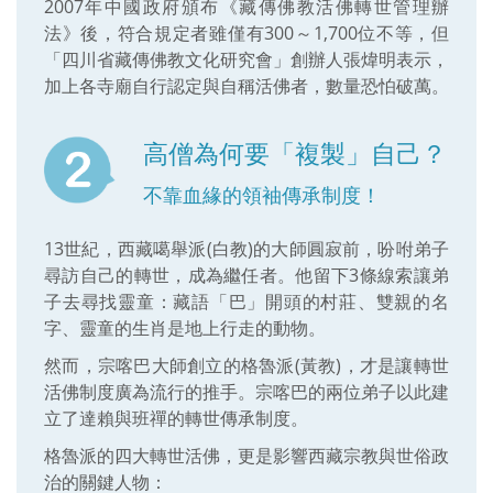
2007年中國政府頒布《藏傳佛教活佛轉世管理辦
法》後，符合規定者雖僅有300～1,700位不等，但
「四川省藏傳佛教文化研究會」創辦人張煒明表示，
加上各寺廟自行認定與自稱活佛者，數量恐怕破萬。
高僧為何要「複製」自己？
不靠血緣的領袖傳承制度！
13世紀，西藏噶舉派(白教)的大師圓寂前，吩咐弟子
尋訪自己的轉世，成為繼任者。他留下3條線索讓弟
子去尋找靈童：藏語「巴」開頭的村莊、雙親的名
字、靈童的生肖是地上行走的動物。
然而，宗喀巴大師創立的格魯派(黃教)，才是讓轉世
活佛制度廣為流行的推手。宗喀巴的兩位弟子以此建
立了達賴與班禪的轉世傳承制度。
格魯派的四大轉世活佛，更是影響西藏宗教與世俗政
治的關鍵人物：