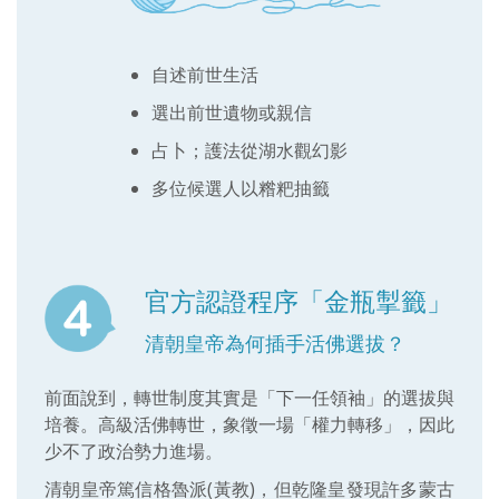
自述前世生活
選出前世遺物或親信
占卜；護法從湖水觀幻影
多位候選人以糌粑抽籤
官方認證程序「金瓶掣籤」
清朝皇帝為何插手活佛選拔？
前面說到，轉世制度其實是「下一任領袖」的選拔與
培養。高級活佛轉世，象徵一場「權力轉移」，因此
少不了政治勢力進場。
清朝皇帝篤信格魯派(黃教)，但乾隆皇發現許多蒙古