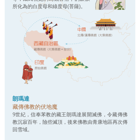
所化為的白度母和綠度母(菩薩)。
朗瑪達
藏傳佛教的伏地魔
9世紀，信奉苯教的藏王朗瑪達展開滅佛，令藏傳佛
教沉寂百年，險些滅頂，後來佛教由青康地區再次傳
回雪域。