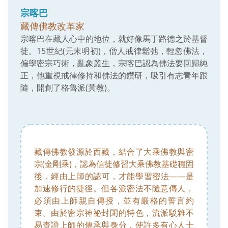
宗喀巴
藏傳佛教改革家
宗喀巴在藏人心中的地位，就好像馬丁路德之於基督
徒。15世紀(元末明初)，僧人戒律鬆弛，輕忽佛法，
偏學密宗巧術，亂象叢生，宗喀巴認為佛法要回歸純
正，他重視戒律修持和佛法的鑽研，吸引有志青年跟
隨，開創了格魯派(黃教)。
藏傳佛教發源於西藏，結合了大乘佛教與密
宗(金剛乘)，認為信徒修習大乘佛教基礎穩固
後，經由上師的認可，才能學習密法——是
加速修行的捷徑。但各派密法不隨意傳人，
必須由上師親自傳授，並有嚴格的誓言約
束。由於密宗神祕封閉的特色，流派駁雜不
易查證上師的傳承與身分，使許多有心人士