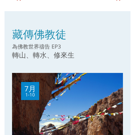
藏傳佛教徒
為佛教世界禱告 EP3
轉山、轉水、修來生
7月
1-10