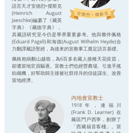
語言天才安德烈•傑斯克
(Heinrich August
Jaeschke)編纂了《藏英
字典》《藏德字典》，
其藏語研究至今仍是學界重要參考。他與夥伴佩格
(Eduard Pagell)和海德(August Wilhelm Heyde)合
力翻譯藏語聖經，為後來的宣教事工奠定語言基礎。
佩格抱病翻山越嶺，為6百多名藏人接種天花疫苗，
卻遭當地官員驅逐。宣教士們也經營農場、引進手搖
紡織機，好幫助歸主後被社群排斥的信徒謀生、改善
當地經濟。
內地會宣教士
1918年，連福川
(Frank D. Learner)在
藏區門戶西寧，創辦了
「西藏福音客棧」。當