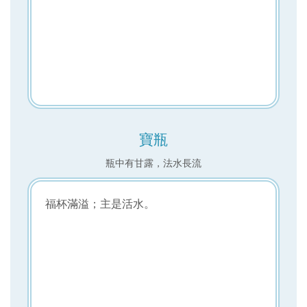
寶瓶
瓶中有甘露，法水長流
福杯滿溢；主是活水。