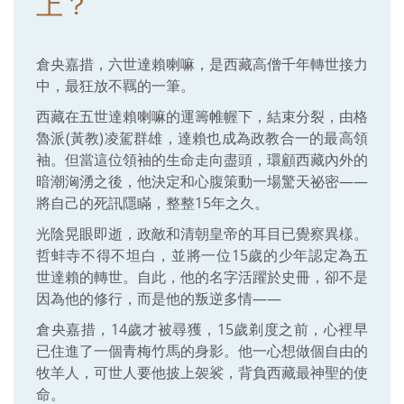
上？
倉央嘉措，六世達賴喇嘛，是西藏高僧千年轉世接力
中，最狂放不羈的一筆。
西藏在五世達賴喇嘛的運籌帷幄下，結束分裂，由格
魯派(黃教)凌駕群雄，達賴也成為政教合一的最高領
袖。但當這位領袖的生命走向盡頭，環顧西藏內外的
暗潮洶湧之後，他決定和心腹策動一場驚天祕密——
將自己的死訊隱瞞，整整15年之久。
光陰晃眼即逝，政敵和清朝皇帝的耳目已覺察異樣。
哲蚌寺不得不坦白，並將一位15歲的少年認定為五
世達賴的轉世。自此，他的名字活躍於史冊，卻不是
因為他的修行，而是他的叛逆多情——
倉央嘉措，14歲才被尋獲，15歲剃度之前，心裡早
已住進了一個青梅竹馬的身影。他一心想做個自由的
牧羊人，可世人要他披上袈裟，背負西藏最神聖的使
命。