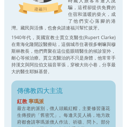
時藏人旅客常遭人訛
騙，這裡卻提供免費的
住宿和溫暖的柴火，成
了他們安心落腳的港
灣。藏民與活佛，也會央請連福川幫忙拔牙。
1940年代，英國宣教士賈立克醫生(Rupert Clarke)
在青海化隆開設醫療站，這個城市住著很多喇嘛與穆
斯林教長，他們齊聚在這位藍眼睛醫生的候診室外，
耐心等候治療。賈立克醫治的不只是身體，他常常手
持漢文與阿拉伯文福音單張，穿梭大街小巷，分享最
大的醫生耶穌基督。
傳佛教四大主流
紅教
寧瑪派
最古老的派別，僧人頭戴紅帽，主要修習蓮花
生傳授的「舊密咒」。每逢天災人禍，地方政
府都會請寧瑪派僧人作法、祈禱、問卜。部分