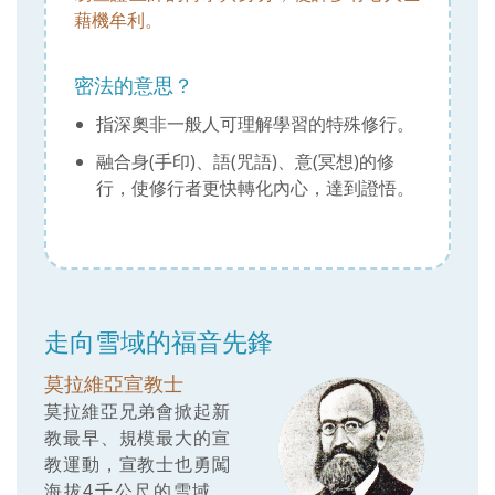
藉機牟利。
密法的意思？
指深奧非一般人可理解學習的特殊修行。
融合身(手印)、語(咒語)、意(冥想)的修
行，使修行者更快轉化內心，達到證悟。
走向雪域的福音先鋒
莫拉維亞宣教士
莫拉維亞兄弟會掀起新
教最早、規模最大的宣
教運動，宣教士也勇闖
海拔4千公尺的雪域。