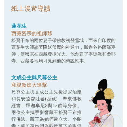
紙上漫遊導讀
蓮花生
西藏密宗的祖師爺
松贊干布的兩位妻子帶佛教初登雪域，而來自印度的
蓮花生大師憑著降妖伏魔的神通力，勝過各路薩滿巫
師，使密宗在西藏發揚光大。他創建了寧瑪派和桑耶
寺。西藏各地均可見到他的傳說軼事。
文成公主與尺尊公主
和親新娘大進擊
尺尊公主與文成公主先後從尼泊爾
和長安遠嫁吐蕃(西藏)，帶來佛教
經書、釋迦牟尼8與12歲等身像。
兩位公主攜手影響藏王松贊干布推
行佛法。藏王為她們建立大、小昭
寺；藏民視她們為觀音落下的眼淚