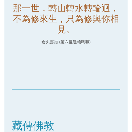
那一世，轉山轉水轉輪迴，
不為修來生，只為修與你相
見。
倉央嘉措 (第六世達賴喇嘛)
藏傳佛教