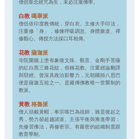
僧侶靠念經咒為生，未必注重佛學。
白教
噶舉派
僧侶依印度教傳統，穿白衣。主修大手印法，
注重修「身」，修煉呼吸調息、身體脈道、禪
修觀心。傳授方法採口耳相傳。
花教
薩迦派
寺院圍牆上塗有象徵文殊、觀音、金剛手菩薩
的紅白黑三條花紋，俗稱花教。注重經論翻譯
與辯經。曾深具政治影響力，元朝國師八思巴
便是薩迦五祖之一。是藏傳佛教唯一世襲制的
教派。
黃教
格魯派
僧人頭戴黃帽，奉宗喀巴為祖師，雖是後起之
秀，勢力卻超越諸派。主張平衡與漸進學習：
先修習佛法，再修密宗。有嚴密的組織制度跟
教育學制。