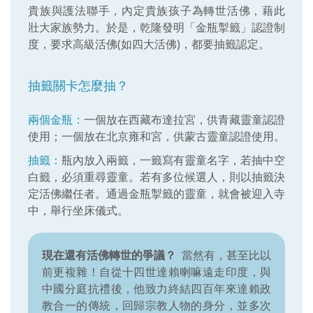
貴族與護法聯手，內定貴族孩子為轉世活佛，藉此
壯大家族勢力。於是，乾隆發明「金瓶掣籤」認證制
度，要求高級活佛(如四大活佛)，都要抽籤認定。
抽籤關卡怎麼抽？
兩個金瓶：
一個放在西藏布達拉宮，供青藏靈童認證
使用；一個放在北京雍和宮，供蒙古靈童認證使用。
抽籤：
瓶內放入兩籤，一籤寫有靈童名字，若抽中空
白籤，必須重尋靈童。若有多位候選人，則以抽籤決
定活佛繼任者。通過金瓶掣籤的靈童，就會被迎入寺
中，舉行坐床儀式。
現在還有活佛轉世的爭議？
當然有，甚至比以
前更複雜！自從十四世達賴喇嘛遠走印度，與
中國分庭抗禮後，他致力終結四百年來達賴政
教合一的傳統，回歸宗教人物的身分，並多次