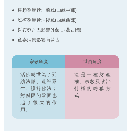
達賴喇嘛管理前藏(西藏中部)
班禪喇嘛管理後藏(西藏西部)
哲布尊丹巴影響外蒙古(蒙古國)
章嘉活佛影響內蒙古
宗教角度
世俗角度
活佛轉世為了延
這是一種財產
續法脈、造福眾
權、宗教及政治
生、護持佛法；
特權的轉移方
對僧團的鞏固也
式。
起了很大的作
用。