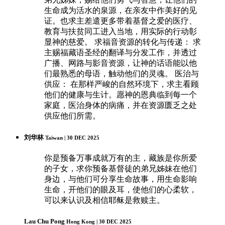
生命成为活水的泉源，在亲友中作美好的见
证。也求主差遣更多带着基督之爱的医疗、
教育与扶贫同工进入当地，用实际的行动彰
显神的慈爱。 求福音资源的转化与传递： 求
主赐福藏语圣经的翻译与分发工作，并透过
广播、网路与影音资源，让神的话语能以他
们最熟悉的母语，触动他们的灵魂。 医治与
供应： 在那样严峻的自然环境下，求主看顾
他们的健康与生计。愿神的恩典临到每一个
家庭，医治身体的病痛，并在资源匮乏之处
供应他们所需。
刘华林
Taiwan | 30 DEC 2025
你是预备万事成就万有的主，藏族是你所爱
的子女，求你预备基督徒的弟兄姊妹在他们
身边，与他们可分享生命故事，用生命影响
生命，开他们的眼及耳，使他们的心柔软，
可以来认识及相信耶稣是救赎主。
Lau Chu Pong
Hong Kong | 30 DEC 2025