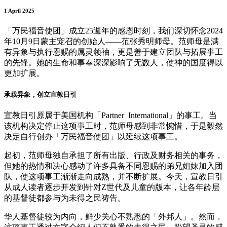
1 April 2025
「万民福音使团」成立25週年的感恩时刻，我们深切怀念2024
年10月9日蒙主宠召的创始人——范张秀明师母。范师母是满
有异象与执行恩赐的属灵领袖，更是善于建立团队与拓展事工
的先锋。她的生命和事奉深深影响了无数人，使神的国度得以
更加扩展。
承载异象，创立宣教日引
宣教日引原属于美国机构「Partner International」的事工。当
该机构决定停止这项事工时，范师母感到非常惋惜，于是毅然
决定自行创办「万民福音使团」以延续这项事工。
起初，范师母独自承担了所有出版、行政及财务相关的事务，
但她的热情和决心感动了许多具备不同恩赐的弟兄姐妹加入团
队，使这项事工渐渐走向成熟，并不断扩展。今天，宣教日引
从成人读者逐步开发到针对Z世代及儿童的版本，让各年龄层
的基督徒都参与为未得之民祷告。
华人基督徒较为内向，鲜少关心不熟悉的「外邦人」。然而，