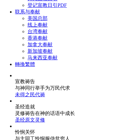
登记宣教日引PDF
联系与奉献
美国总部
线上奉献
台湾奉献
香港奉献
加拿大奉献
新加坡奉献
马来西亚奉献
轉換繁體
宣教祷告
与神同行
举手为万民代求
未得之民代祷
圣经造就
灵修祷告
在神的话语中成长
圣经原文灵修
怜悯关怀
与主同工
怜悯服侍贫穷人