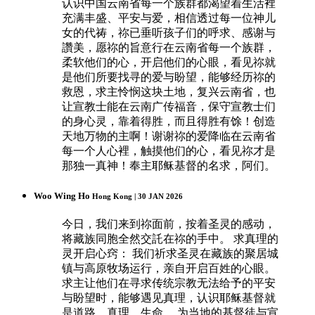
认识中国云南省每一个族群都渴望着生活裡
充满丰盛、平安与爱，相信透过每一位神儿
女的代祷，祢已垂听孩子们的呼求、感谢与
讚美，愿祢的旨意行在云南省每一个族群，
柔软他们的心，开启他们的心眼，看见祢就
是他们所要找寻的爱与盼望，能够经历祢的
救恩，求主怜悯这块土地，复兴云南省，也
让宣教士能在云南广传福音，保守宣教士们
的身心灵，靠着得胜，而且得胜有馀！创造
天地万物的主啊！谢谢祢的爱降临在云南省
每一个人心裡，触摸他们的心，看见祢才是
那独一真神！奉主耶稣基督的名求，阿们。
Woo Wing Ho
Hong Kong | 30 JAN 2026
今日，我们来到祢面前，按着圣灵的感动，
将藏族同胞全然交託在祢的手中。 求真理的
灵开启心窍： 我们祈求圣灵在藏族的聚居城
镇与高原牧场运行，亲自开启百姓的心眼。
求主让他们在寻求传统宗教无法给予的平安
与盼望时，能够遇见真理，认识耶稣基督就
是道路、真理、生命。 为当地的基督徒与宣