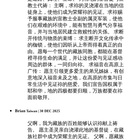
教士代祷： 主啊，求祢的灵浇灌在当地的信
徒身上，使他们成为荣耀祢的见证。求祢赐
予服事藏族的宣教士全副的属灵军装，使他
们在艰难的环境中，能有智慧与勇气分享福
音，并与当地居民建立救赎性的关係。 求断
开传统与物质的束缚： 求主断开文化传承中
的枷锁，使他们因听从上帝而得着真正的自
由。愿每一个世代的藏族同胞，都能在基督
裡寻得生命的满足，并让这份爱与见证感动
周边的群体，一同归向祢。 求福音在高原上
广传： 愿主引领更多爱主的弟兄姊妹，有创
意地深入福音未及之地，在高原的市集与日
常生活中见证祢的慈爱。我们宣告国权属于
耶和华，地的四极都要归顺，万族都要在祢
面前敬拜。
Brian
Taiwan | 30 DEC 2025
父啊，我为藏族的百姓能够认识祢献上祷
告。 愿主圣灵亲自浇灌此地的基督徒，在藏
族社群中成为荣耀主的见证。 父啊，愿藏族