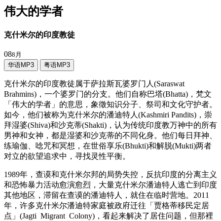
伟大的学者
克什米尔的印度教徒
08
8月
华语MP3
粤语MP3
克什米尔的印度教徒属于萨拉斯瓦婆罗门人(Saraswat
Brahmins)，一个婆罗门的分支。他们自称巴塔(Bhatta)，梵文
「伟大的学者」的意思，象徵知识分子、祭司和文化守护者。
如今，他们被称为克什米尔的潘迪特人(Kashmiri Pandits)，崇
拜湿婆(Shiva)和沙克蒂(Shakti)，认为传统印度教万神中的所有
男神和女神，都是湿婆和沙克蒂的不同化身。他们每日拜神、
练瑜伽、唸咒和冥想，在世俗享乐(Bhukti)和解脱(Mukti)两者
对立的欲望追求中，寻找灵性平衡。
1989年，查谟和克什米尔邦的局势失控，反抗印度的分离主义
和恐怖暴力活动愈演愈烈，大量克什米尔潘迪特人逃亡到印度
其他地区，滞留在查谟的潘迪特人，就住在临时营地。2011
年，许多克什米尔潘迪特家庭被政府迁往「贾格蒂移民定居
点」(Jagti Migrant Colony)，看起来解决了居住问题，但那裡