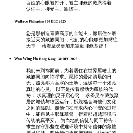
百姓的心眼被打开，被主耶稣的救恩得着，
认识主、接受主、跟随主。
Wallace
Philippines | 30 DEC 2025
您是那创造青藏高原的全能主，愿居住在最
接近天的藏族同胞 ，他们的心能够更加嚮往
天堂， 藉着圣灵更加来靠近耶稣基督！
Woo Wing Ho
Hong Kong | 30 DEC 2025
我们来到祢面前，为着居住在世界屋嵴上的
藏族同胞向祢呼求。愿祢的爱如清晨的日
光，照亮那片高寒的土地，温暖每一个渴慕
真理的心灵。 以下是按着感动为藏族的代
祷： 求真理的灵开启心窍： 求圣灵在藏族聚
居的城镇与牧区运行，拆毁福音与他们文化
之间的隔阂。愿他们在寻求内心平安的过程
中，能遇见主耶稣基督，得着那超越环境与
传统的真平安。 为当地的信徒与同工祷告：
求主保守那些在艰难环境中持守信仰的藏族
弟兄姊妹，赐给他们勇气与智慧，让他们的