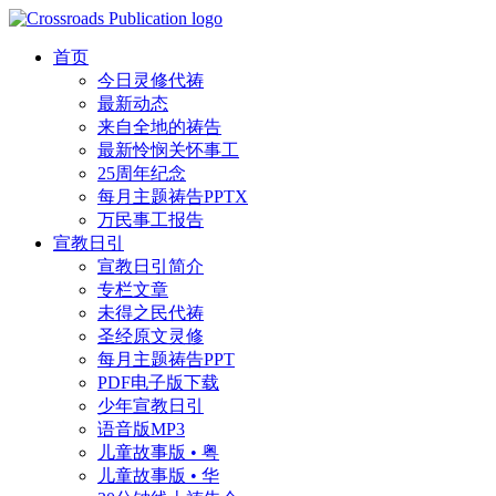
首页
今日灵修代祷
最新动态
来自全地的祷告
最新怜悯关怀事工
25周年纪念
每月主题祷告PPTX
万民事工报告
宣教日引
宣教日引简介
专栏文章
未得之民代祷
圣经原文灵修
每月主题祷告PPT
PDF电子版下载
少年宣教日引
语音版MP3
儿童故事版 • 粤
儿童故事版 • 华