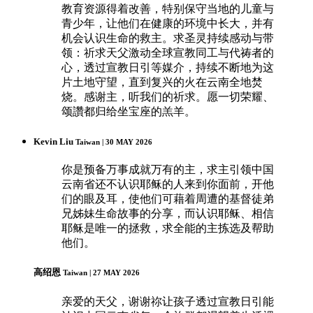
教育资源得着改善，特别保守当地的儿童与
青少年，让他们在健康的环境中长大，并有
机会认识生命的救主。求圣灵持续感动与带
领：祈求天父激动全球宣教同工与代祷者的
心，透过宣教日引等媒介，持续不断地为这
片土地守望，直到复兴的火在云南全地焚
烧。感谢主，听我们的祈求。愿一切荣耀、
颂讚都归给坐宝座的羔羊。
Kevin Liu
Taiwan | 30 MAY 2026
你是预备万事成就万有的主，求主引领中国
云南省还不认识耶稣的人来到你面前，开他
们的眼及耳，使他们可藉着周遭的基督徒弟
兄姊妹生命故事的分享，而认识耶稣、相信
耶稣是唯一的拯救，求全能的主拣选及帮助
他们。
高绍恩
Taiwan | 27 MAY 2026
亲爱的天父，谢谢祢让孩子透过宣教日引能