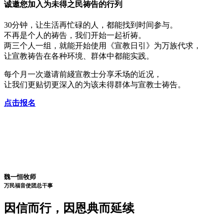
诚邀您加入
为未得之民祷告
的行列
30分钟，让生活再忙碌的人，都能找到时间参与。
不再是个人的祷告，我们开始一起祈祷。
两三个人一组，就能开始使用《宣教日引》为万族代求，
让宣教祷告在各种环境、群体中都能实践。
每个月一次邀请前綫宣教士分享禾场的近况，
让我们更贴切更深入的为该未得群体与宣教士祷告。
点击报名
魏一恒牧师
万民福音使团
总干事
因信而行，因恩典而延续