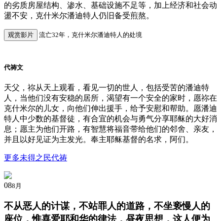
的劣质房屋结构、渗水、基础设施不足等，加上经济和社会动
盪不安，克什米尔潘迪特人仍旧备受煎熬。
观赏影片
流亡32年，克什米尔潘迪特人的处境
代祷文
天父，祢从天上观看，看见一切的世人，包括受苦的潘迪特
人，当他们没有安稳的居所，渴望有一个安全的家时，愿祢在
克什米尔的儿女，向他们伸出援手，给予安慰和帮助。愿潘迪
特人中少数的基督徒，有合宜的机会与勇气分享耶稣的大好消
息；愿主为他们开路，有智慧将福音带给他们的邻舍、亲友，
并且以好见证为主发光。奉主耶稣基督的名求，阿们。
更多未得之民代祷
08
8月
不从恶人的计谋，不站罪人的道路，不坐亵慢人的
座位，惟喜爱耶和华的律法，昼夜思想，这人便为