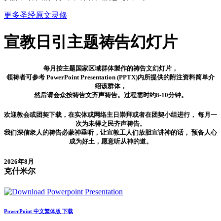
更多圣经原文灵修
宣教日引
主题祷告幻灯片
每月按主题国家区域群体製作的祷告文幻灯片，
领祷者可参考 PowerPoint Presentation (PPTX)内所提供的附注资料简单介
绍该群体，
然后请会众按祷告文齐声祷告。过程需时约8-10分钟。
欢迎教会或团契下载，在实体或网络主日崇拜或者在团契小组进行， 每月一
次为未得之民齐声祷告。
我们深信衆人的祷告必蒙神垂听，让宣教工人们放胆宣讲神的话， 预备人心
成为好土，愿意听从神的道。
2026年8月
克什米尔
PowerPoint 中文繁体版 下载