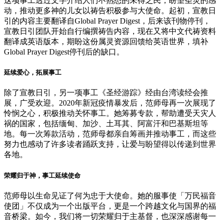
这项事工透过文字介绍人们不熟悉的未得之民，盼望圣灵的感
动，推动更多神的儿女以祷告积极参与大使命。起初，宣教日
引的内容主要翻译自Global Prayer Digest，后来该刊物停刊，
宣教日引团队开始自行编撰祷告内容，现在又将中文代祷资料
翻译成英语版本，期盼这份属灵资源回馈给英语世界，填补
Global Prayer Digest停刊后的缺口。
延续爱心，拓展事工
除了宣教日引，另一项事工《圣经游踪》经由台湾读经会推
展，广受欢迎。2020年新冠疫情暴发后，范师母再一次展现了
怜悯之心，积极推动关怀事工。她筹募专款，帮助遭受天灾人
祸的国家，包括缅甸、加沙、土耳其、阿富汗和巴基斯坦等
地。每一次筹款活动，范师母都亲自筹画并推动事工，而这些
努力也感动了许多读者踊跃支持，让爱与盼望得以传递到世界
各地。
荣耀归于神，事工延续使命
范师母以生命见证了何为忠于大使命。她的服事使「万民福音
使团」不仅成为一个出版平台，更是一个跨越文化与国界的福
音桥梁。如今，我们将一切荣耀归于主基督，也深深感谢每一