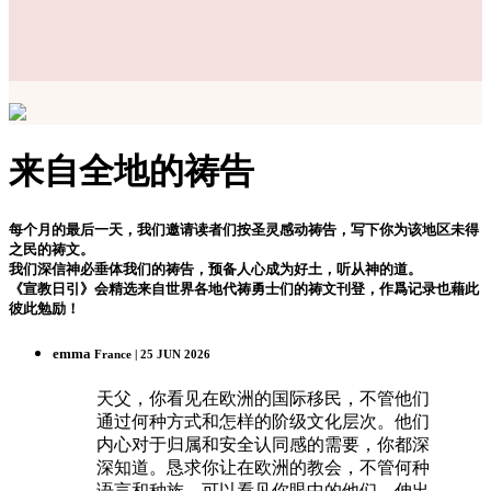
来自全地的祷告
每个月的最后一天，我们邀请读者们按圣灵感动祷告，写下你为该地区未得
之民的祷文。
我们深信神必垂体我们的祷告，预备人心成为好土，听从神的道。
《宣教日引》会精选来自世界各地代祷勇士们的祷文刊登，作爲记录也藉此
彼此勉励！
emma
France | 25 JUN 2026
天父，你看见在欧洲的国际移民，不管他们
通过何种方式和怎样的阶级文化层次。他们
内心对于归属和安全认同感的需要，你都深
深知道。恳求你让在欧洲的教会，不管何种
语言和种族，可以看见你眼中的他们，伸出