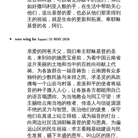
如好撒玛利亚人般的手，在生活中帮助关心
他们，送出基督的爱，也必从他们那里得到
主的祝福，就是生命的更新和拓展。奉耶稣
基督的名，阿们。
woo wing ho
Japan | 31 MAY 2026
亲爱的阿爸天父，我们奉主耶稣基督的圣
名，来到祢的施恩宝座前，为着中国云南省
这片美丽的土地和当中的百姓向祢献上代
祷。为各族群合一福音祷告：云南拥有众多
独特的少数民族与未得之民。求圣灵的风吹
拂每一个山谷与村落，差派和平的使者将福
音的种子撒入人心，让各族各方都能用自己
的语言颂讚祢。为当地教会与同工守望：求
主赐给云南当地的牧者、传道人与信徒源源
不绝的灵力与智慧。医治他们的疲惫，保守
他们在真道上站立得稳，成为福音的灯台，
向周边社区流淌耶稣基督的爱与恩典。为偏
远山区的民生祝福：求主看顾基础建设与民
生发展，赐下丰盛的恩年。叫山区的医疗、