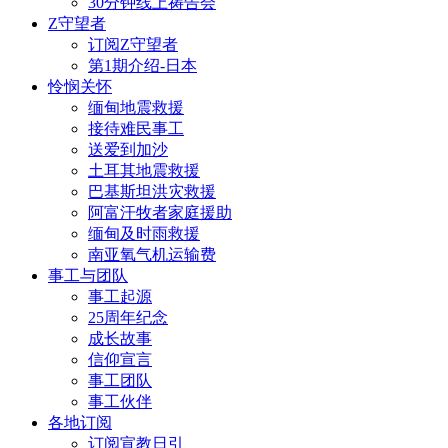
30分钟线上祷告会
Z守望者
订阅Z守望者
第1期介绍-日本
怜悯关怀
缅甸地震救援
接待难民事工
送爱到加沙
土耳其地震救援
巴基斯坦洪灾救援
阿富汗牧者家庭援助
缅甸及时雨救援
南亚氧气机运输费
事工与团队
事工起源
25周年纪念
成长故事
信仰宣言
事工团队
事工伙伴
各地订阅
订阅宣教日引