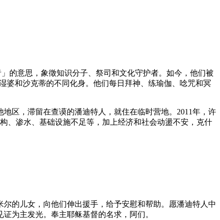
「伟大的学者」的意思，象徵知识分子、祭司和文化守护者。如今，他们被
神和女神，都是湿婆和沙克蒂的不同化身。他们每日拜神、练瑜伽、唸咒和冥
地区，滞留在查谟的潘迪特人，就住在临时营地。2011年，许
劣质房屋结构、渗水、基础设施不足等，加上经济和社会动盪不安，克什
米尔的儿女，向他们伸出援手，给予安慰和帮助。愿潘迪特人中
见证为主发光。奉主耶稣基督的名求，阿们。