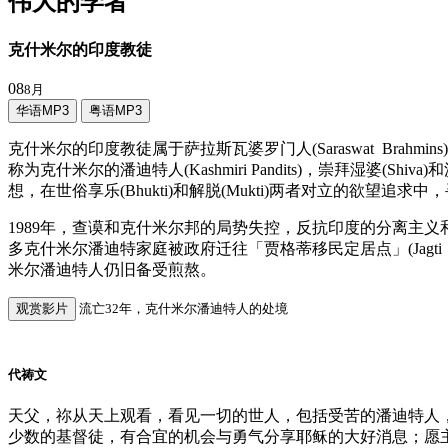
伟大的学者
克什米尔的印度教徒
08
8月
华语MP3
粤语MP3
克什米尔的印度教徒属于萨拉斯瓦婆罗门人(Saraswat Bra
称为克什米尔的潘迪特人(Kashmiri Pandits)，崇拜湿婆
想，在世俗享乐(Bhukti)和解脱(Mukti)两者对立的欲望追求
1989年，查谟和克什米尔邦的局势失控，反抗印度的分离主
多克什米尔潘迪特家庭被政府迁往「贾格蒂移民定居点」(Jagti
米尔潘迪特人仍旧备受煎熬。
观赏影片
流亡32年，克什米尔潘迪特人的处境
代祷文
天父，祢从天上观看，看见一切的世人，包括受苦的潘迪特人
少数的基督徒，有合宜的机会与勇气分享耶稣的大好消息；愿