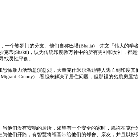
hmins)，一个婆罗门的分支。他们自称巴塔(Bhatta)，梵文
(Shiva)和沙克蒂(Shakti)，认为传统印度教万神中的所有男
中，寻找灵性平衡。
义和恐怖暴力活动愈演愈烈，大量克什米尔潘迪特人逃亡到印度其他
 Migrant Colony)，看起来解决了居住问题，但那裡的
，当他们没有安稳的居所，渴望有一个安全的家时，愿祢在克什
主为他们开路，有智慧将福音带给他们的邻舍、亲友，并且以好