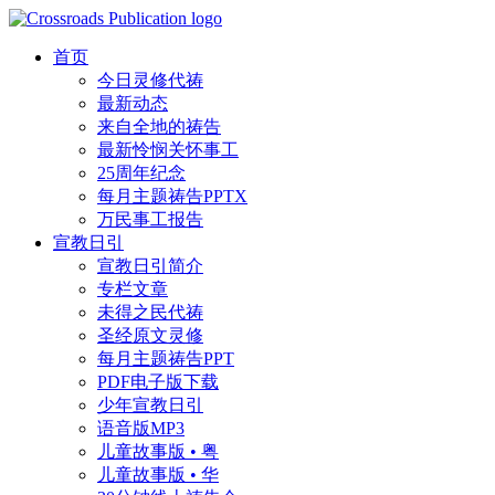
首页
今日灵修代祷
最新动态
来自全地的祷告
最新怜悯关怀事工
25周年纪念
每月主题祷告PPTX
万民事工报告
宣教日引
宣教日引简介
专栏文章
未得之民代祷
圣经原文灵修
每月主题祷告PPT
PDF电子版下载
少年宣教日引
语音版MP3
儿童故事版 • 粤
儿童故事版 • 华