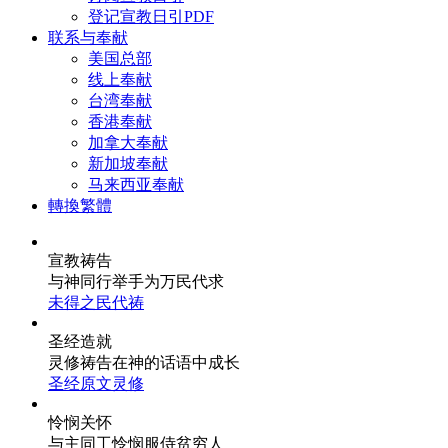
登记宣教日引PDF
联系与奉献
美国总部
线上奉献
台湾奉献
香港奉献
加拿大奉献
新加坡奉献
马来西亚奉献
轉換繁體
宣教祷告
与神同行
举手为万民代求
未得之民代祷
圣经造就
灵修祷告
在神的话语中成长
圣经原文灵修
怜悯关怀
与主同工
怜悯服侍贫穷人