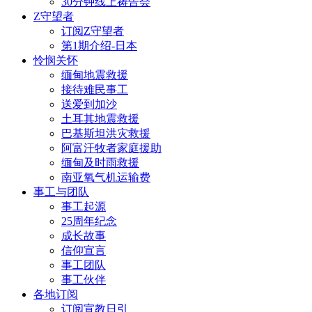
30分钟线上祷告会
Z守望者
订阅Z守望者
第1期介绍-日本
怜悯关怀
缅甸地震救援
接待难民事工
送爱到加沙
土耳其地震救援
巴基斯坦洪灾救援
阿富汗牧者家庭援助
缅甸及时雨救援
南亚氧气机运输费
事工与团队
事工起源
25周年纪念
成长故事
信仰宣言
事工团队
事工伙伴
各地订阅
订阅宣教日引