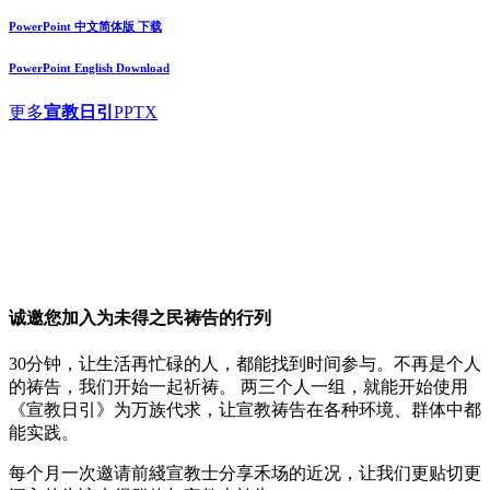
PowerPoint 中文简体版 下载
PowerPoint English Download
更多
宣教日引
PPTX
诚邀您加入
为未得之民祷告
的行列
30分钟，让生活再忙碌的人，都能找到时间参与。不再是个人
的祷告，我们开始一起祈祷。 两三个人一组，就能开始使用
《宣教日引》为万族代求，让宣教祷告在各种环境、群体中都
能实践。
每个月一次邀请前綫宣教士分享禾场的近况，让我们更贴切更