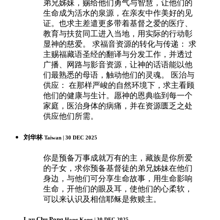
弟兄姊妹，赐给他们勇气与智慧，让他们的
生命成为活水的泉源，在亲友中作美好的见
证。也求主差遣更多带着基督之爱的医疗、
教育与扶贫同工进入当地，用实际的行动彰
显神的慈爱。 求福音资源的转化与传递： 求
主赐福藏语圣经的翻译与分发工作，并透过
广播、网路与影音资源，让神的话语能以他
们最熟悉的母语，触动他们的灵魂。 医治与
供应： 在那样严峻的自然环境下，求主看顾
他们的健康与生计。愿神的恩典临到每一个
家庭，医治身体的病痛，并在资源匮乏之处
供应他们所需。
刘华林
Taiwan | 30 DEC 2025
你是预备万事成就万有的主，藏族是你所爱
的子女，求你预备基督徒的弟兄姊妹在他们
身边，与他们可分享生命故事，用生命影响
生命，开他们的眼及耳，使他们的心柔软，
可以来认识及相信耶稣是救赎主。
Lau Chu Pong
Hong Kong | 30 DEC 2025