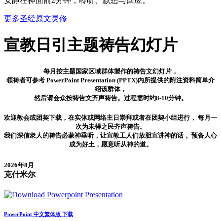
安静在神面前2分钟，聆听、默想与回应。
更多圣经原文灵修
宣教日引
主题祷告幻灯片
每月按主题国家区域群体製作的祷告文幻灯片，
领祷者可参考 PowerPoint Presentation (PPTX)内所提供的附注资料简单介
绍该群体，
然后请会众按祷告文齐声祷告。过程需时约8-10分钟。
欢迎教会或团契下载，在实体或网络主日崇拜或者在团契小组进行， 每月一
次为未得之民齐声祷告。
我们深信衆人的祷告必蒙神垂听，让宣教工人们放胆宣讲神的话， 预备人心
成为好土，愿意听从神的道。
2026年8月
克什米尔
PowerPoint 中文繁体版 下载