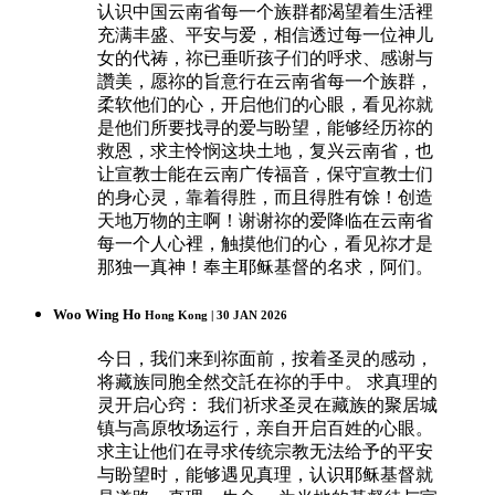
认识中国云南省每一个族群都渴望着生活裡
充满丰盛、平安与爱，相信透过每一位神儿
女的代祷，祢已垂听孩子们的呼求、感谢与
讚美，愿祢的旨意行在云南省每一个族群，
柔软他们的心，开启他们的心眼，看见祢就
是他们所要找寻的爱与盼望，能够经历祢的
救恩，求主怜悯这块土地，复兴云南省，也
让宣教士能在云南广传福音，保守宣教士们
的身心灵，靠着得胜，而且得胜有馀！创造
天地万物的主啊！谢谢祢的爱降临在云南省
每一个人心裡，触摸他们的心，看见祢才是
那独一真神！奉主耶稣基督的名求，阿们。
Woo Wing Ho
Hong Kong | 30 JAN 2026
今日，我们来到祢面前，按着圣灵的感动，
将藏族同胞全然交託在祢的手中。 求真理的
灵开启心窍： 我们祈求圣灵在藏族的聚居城
镇与高原牧场运行，亲自开启百姓的心眼。
求主让他们在寻求传统宗教无法给予的平安
与盼望时，能够遇见真理，认识耶稣基督就