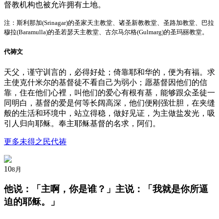
督教机构也被允许拥有土地。
注：斯利那加(Srinagar)的圣家天主教堂、诸圣新教教堂、圣路加教堂、巴拉
穆拉(Baramulla)的圣若瑟天主教堂、古尔马尔格(Gulmarg)的圣玛丽教堂。
代祷文
天父，谨守训言的，必得好处；倚靠耶和华的，便为有福。求
主使克什米尔的基督徒不看自己为弱小；愿基督因他们的信
靠，住在他们心裡，叫他们的爱心有根有基，能够跟众圣徒一
同明白，基督的爱是何等长阔高深，他们便刚强壮胆，在夹缝
般的生活和环境中，站立得稳，做好见证，为主做盐发光，吸
引人归向耶稣。奉主耶稣基督的名求，阿们。
更多未得之民代祷
10
8月
他说：「
主啊，你是谁？
」主说：「我就是你所逼
迫的耶稣。」