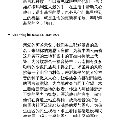
语言和种族，可以看见你眼中的他们，伸出
如好撒玛利亚人般的手，在生活中帮助关心
他们，送出基督的爱，也必从他们那里得到
主的祝福，就是生命的更新和拓展。奉耶稣
基督的名，阿们。
woo wing ho
Japan | 31 MAY 2026
亲爱的阿爸天父，我们奉主耶稣基督的圣
名，来到祢的施恩宝座前，为着中国云南省
这片美丽的土地和当中的百姓向祢献上代
祷。为各族群合一福音祷告：云南拥有众多
独特的少数民族与未得之民。求圣灵的风吹
拂每一个山谷与村落，差派和平的使者将福
音的种子撒入人心，让各族各方都能用自己
的语言颂讚祢。为当地教会与同工守望：求
主赐给云南当地的牧者、传道人与信徒源源
不绝的灵力与智慧。医治他们的疲惫，保守
他们在真道上站立得稳，成为福音的灯台，
向周边社区流淌耶稣基督的爱与恩典。为偏
远山区的民生祝福：求主看顾基础建设与民
生发展，赐下丰盛的恩年。叫山区的医疗、