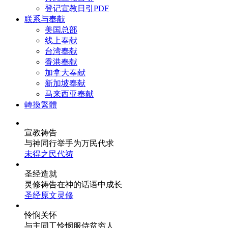
登记宣教日引PDF
联系与奉献
美国总部
线上奉献
台湾奉献
香港奉献
加拿大奉献
新加坡奉献
马来西亚奉献
轉換繁體
宣教祷告
与神同行
举手为万民代求
未得之民代祷
圣经造就
灵修祷告
在神的话语中成长
圣经原文灵修
怜悯关怀
与主同工
怜悯服侍贫穷人