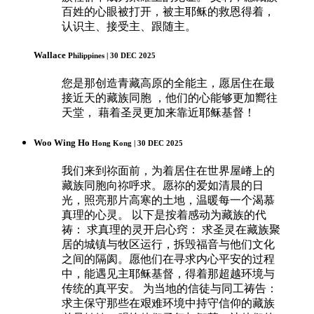
百姓的心眼被打开，被主耶稣的救恩得着，
认识主、接受主、跟随主。
Wallace
Philippines | 30 DEC 2025
您是那创造青藏高原的全能主，愿居住在最
接近天的藏族同胞 ，他们的心能够更加嚮往
天堂， 藉着圣灵更加来靠近耶稣基督！
Woo Wing Ho
Hong Kong | 30 DEC 2025
我们来到祢面前，为着居住在世界屋嵴上的
藏族同胞向祢呼求。愿祢的爱如清晨的日
光，照亮那片高寒的土地，温暖每一个渴慕
真理的心灵。 以下是按着感动为藏族的代
祷： 求真理的灵开启心窍： 求圣灵在藏族聚
居的城镇与牧区运行，拆毁福音与他们文化
之间的隔阂。愿他们在寻求内心平安的过程
中，能遇见主耶稣基督，得着那超越环境与
传统的真平安。 为当地的信徒与同工祷告：
求主保守那些在艰难环境中持守信仰的藏族