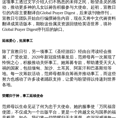
这项事工透过文字介绍人们不熟悉的未得之民，盼望圣灵的感
动，推动更多神的儿女以祷告积极参与大使命。起初，宣教日
引的内容主要翻译自Global Prayer Digest，后来该刊物停刊，
宣教日引团队开始自行编撰祷告内容，现在又将中文代祷资料
翻译成英语版本，期盼这份属灵资源回馈给英语世界，填补
Global Prayer Digest停刊后的缺口。
延续爱心，拓展事工
除了宣教日引，另一项事工《圣经游踪》经由台湾读经会推
展，广受欢迎。2020年新冠疫情暴发后，范师母再一次展现了
怜悯之心，积极推动关怀事工。她筹募专款，帮助遭受天灾人
祸的国家，包括缅甸、加沙、土耳其、阿富汗和巴基斯坦等
地。每一次筹款活动，范师母都亲自筹画并推动事工，而这些
努力也感动了许多读者踊跃支持，让爱与盼望得以传递到世界
各地。
荣耀归于神，事工延续使命
范师母以生命见证了何为忠于大使命。她的服事使「万民福音
使团」不仅成为一个出版平台，更是一个跨越文化与国界的福
音桥梁。如今，我们将一切荣耀归于主基督，也深深感谢每一