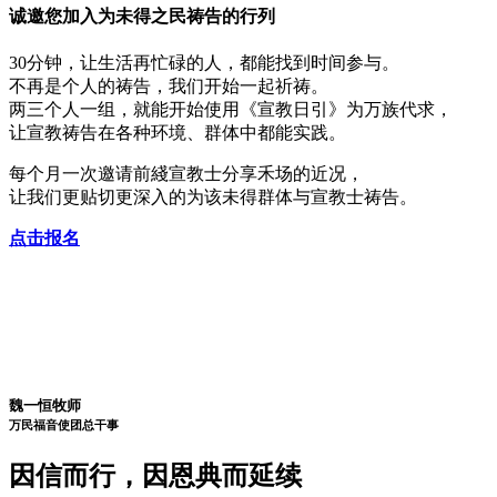
诚邀您加入
为未得之民祷告
的行列
30分钟，让生活再忙碌的人，都能找到时间参与。
不再是个人的祷告，我们开始一起祈祷。
两三个人一组，就能开始使用《宣教日引》为万族代求，
让宣教祷告在各种环境、群体中都能实践。
每个月一次邀请前綫宣教士分享禾场的近况，
让我们更贴切更深入的为该未得群体与宣教士祷告。
点击报名
魏一恒牧师
万民福音使团
总干事
因信而行，因恩典而延续