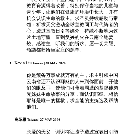
教育资源得着改善，特别保守当地的儿童与
青少年，让他们在健康的环境中长大，并有
机会认识生命的救主。求圣灵持续感动与带
领：祈求天父激动全球宣教同工与代祷者的
心，透过宣教日引等媒介，持续不断地为这
片土地守望，直到复兴的火在云南全地焚
烧。感谢主，听我们的祈求。愿一切荣耀、
颂讚都归给坐宝座的羔羊。
Kevin Liu
Taiwan | 30 MAY 2026
你是预备万事成就万有的主，求主引领中国
云南省还不认识耶稣的人来到你面前，开他
们的眼及耳，使他们可藉着周遭的基督徒弟
兄姊妹生命故事的分享，而认识耶稣、相信
耶稣是唯一的拯救，求全能的主拣选及帮助
他们。
高绍恩
Taiwan | 27 MAY 2026
亲爱的天父，谢谢祢让孩子透过宣教日引能