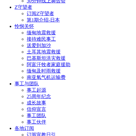
30分钟线上祷告会
Z守望者
订阅Z守望者
第1期介绍-日本
怜悯关怀
缅甸地震救援
接待难民事工
送爱到加沙
土耳其地震救援
巴基斯坦洪灾救援
阿富汗牧者家庭援助
缅甸及时雨救援
南亚氧气机运输费
事工与团队
事工起源
25周年纪念
成长故事
信仰宣言
事工团队
事工伙伴
各地订阅
订阅宣教日引