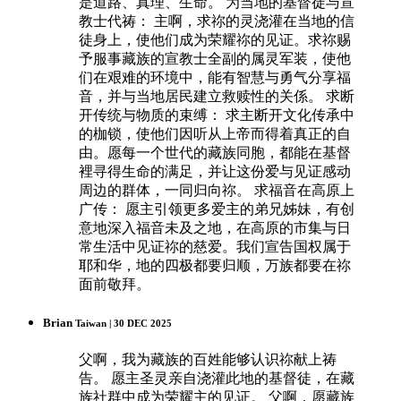
是道路、真理、生命。 为当地的基督徒与宣
教士代祷： 主啊，求祢的灵浇灌在当地的信
徒身上，使他们成为荣耀祢的见证。求祢赐
予服事藏族的宣教士全副的属灵军装，使他
们在艰难的环境中，能有智慧与勇气分享福
音，并与当地居民建立救赎性的关係。 求断
开传统与物质的束缚： 求主断开文化传承中
的枷锁，使他们因听从上帝而得着真正的自
由。愿每一个世代的藏族同胞，都能在基督
裡寻得生命的满足，并让这份爱与见证感动
周边的群体，一同归向祢。 求福音在高原上
广传： 愿主引领更多爱主的弟兄姊妹，有创
意地深入福音未及之地，在高原的市集与日
常生活中见证祢的慈爱。我们宣告国权属于
耶和华，地的四极都要归顺，万族都要在祢
面前敬拜。
Brian
Taiwan | 30 DEC 2025
父啊，我为藏族的百姓能够认识祢献上祷
告。 愿主圣灵亲自浇灌此地的基督徒，在藏
族社群中成为荣耀主的见证。 父啊，愿藏族