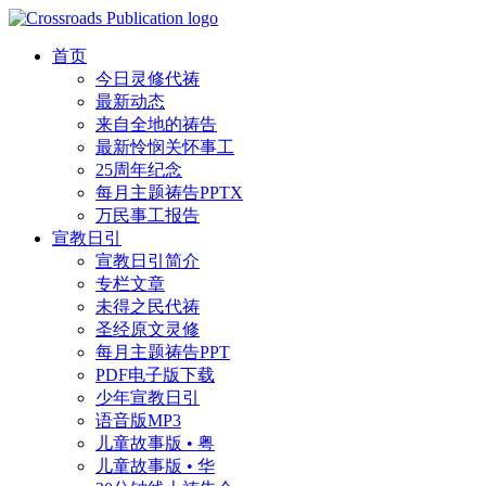
首页
今日灵修代祷
最新动态
来自全地的祷告
最新怜悯关怀事工
25周年纪念
每月主题祷告PPTX
万民事工报告
宣教日引
宣教日引简介
专栏文章
未得之民代祷
圣经原文灵修
每月主题祷告PPT
PDF电子版下载
少年宣教日引
语音版MP3
儿童故事版 • 粤
儿童故事版 • 华