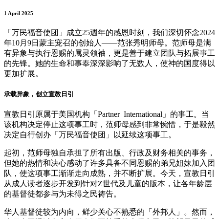
1 April 2025
「万民福音使团」成立25週年的感恩时刻，我们深切怀念2024
年10月9日蒙主宠召的创始人——范张秀明师母。范师母是满
有异象与执行恩赐的属灵领袖，更是善于建立团队与拓展事工
的先锋。她的生命和事奉深深影响了无数人，使神的国度得以
更加扩展。
承载异象，创立宣教日引
宣教日引原属于美国机构「Partner International」的事工。当
该机构决定停止这项事工时，范师母感到非常惋惜，于是毅然
决定自行创办「万民福音使团」以延续这项事工。
起初，范师母独自承担了所有出版、行政及财务相关的事务，
但她的热情和决心感动了许多具备不同恩赐的弟兄姐妹加入团
队，使这项事工渐渐走向成熟，并不断扩展。今天，宣教日引
从成人读者逐步开发到针对Z世代及儿童的版本，让各年龄层
的基督徒都参与为未得之民祷告。
华人基督徒较为内向，鲜少关心不熟悉的「外邦人」。然而，