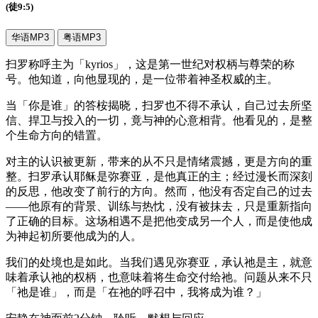
(徒9:5)
华语MP3
粤语MP3
扫罗称呼主为「kyrios」，这是第一世纪对权柄与尊荣的称
号。他知道，向他显现的，是一位带着神圣权威的主。
当「你是谁」的答桉揭晓，扫罗也不得不承认，自己过去所坚
信、捍卫与投入的一切，竟与神的心意相背。他看见的，是整
个生命方向的错置。
对主的认识被更新，带来的从不只是情绪震撼，更是方向的重
整。扫罗承认耶稣是弥赛亚，是他真正的主；经过漫长而深刻
的反思，他改变了前行的方向。然而，他没有否定自己的过去
——他原有的背景、训练与热忱，没有被抹去，只是重新指向
了正确的目标。这场相遇不是把他变成另一个人，而是使他成
为神起初所要他成为的人。
我们的处境也是如此。当我们遇见弥赛亚，承认祂是主，就意
味着承认祂的权柄，也意味着将生命交付给祂。问题从来不只
「祂是谁」，而是「在祂的呼召中，我将成为谁？」