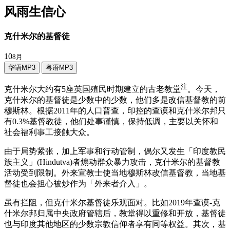
风雨生信心
克什米尔的基督徒
10
8月
华语MP3
粤语MP3
注
克什米尔大约有5座英国殖民时期建立的古老教堂
。今天，
克什米尔的基督徒是少数中的少数，他们多是改信基督教的前
穆斯林。根据2011年的人口普查，印控的查谟和克什米尔邦只
有0.3%基督教徒，他们处事谨慎，保持低调，主要以关怀和
社会福利事工接触大众。
由于局势紧张，加上军事和行动管制，偶尔又发生「印度教民
族主义」(Hindutva)者煽动群众暴力攻击，克什米尔的基督教
活动受到限制。外来宣教士使当地穆斯林改信基督教，当地基
督徒也会担心被炒作为「外来者介入」。
虽有拦阻，但克什米尔基督徒乐观面对。比如2019年查谟-克
什米尔邦归属中央政府管辖后，教堂得以重修和开放，基督徒
也与印度其他地区的少数宗教信仰者享有同等权益。其次，基