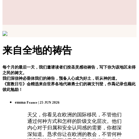
来自全地的祷告
每个月的最后一天，我们邀请读者们按圣灵感动祷告，写下你为该地区未得
之民的祷文。
我们深信神必垂体我们的祷告，预备人心成为好土，听从神的道。
《宣教日引》会精选来自世界各地代祷勇士们的祷文刊登，作爲记录也藉此
彼此勉励！
emma
France | 25 JUN 2026
天父，你看见在欧洲的国际移民，不管他们
通过何种方式和怎样的阶级文化层次。他们
内心对于归属和安全认同感的需要，你都深
深知道。恳求你让在欧洲的教会，不管何种