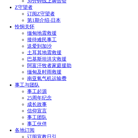
30分钟线上祷告会
Z守望者
订阅Z守望者
第1期介绍-日本
怜悯关怀
缅甸地震救援
接待难民事工
送爱到加沙
土耳其地震救援
巴基斯坦洪灾救援
阿富汗牧者家庭援助
缅甸及时雨救援
南亚氧气机运输费
事工与团队
事工起源
25周年纪念
成长故事
信仰宣言
事工团队
事工伙伴
各地订阅
订阅宣教日引