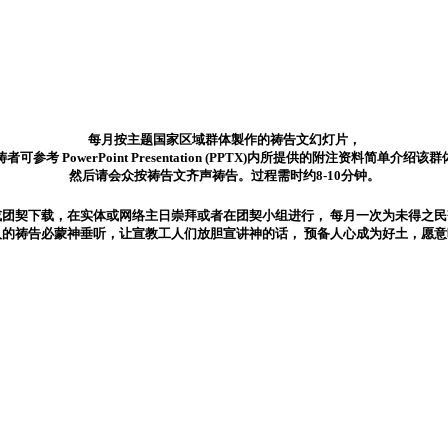
每月按主题国家区域群体製作的祷告文幻灯片，
者可参考 PowerPoint Presentation (PPTX)内所提供的附注资料简单介绍该
然后请会众按祷告文齐声祷告。过程需时约8-10分钟。
或团契下载，在实体或网络主日崇拜或者在团契小组进行， 每月一次为未得之民
人的祷告必蒙神垂听，让宣教工人们放胆宣讲神的话， 预备人心成为好土，愿意