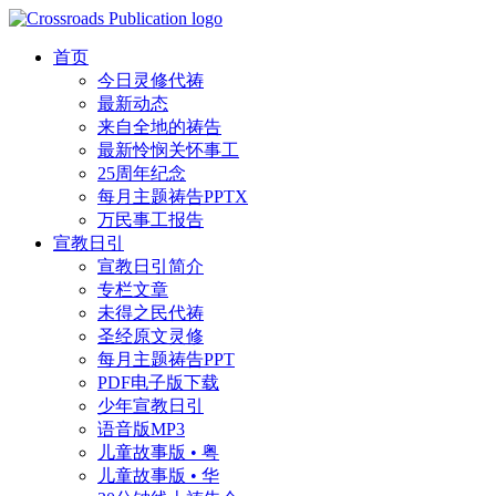
首页
今日灵修代祷
最新动态
来自全地的祷告
最新怜悯关怀事工
25周年纪念
每月主题祷告PPTX
万民事工报告
宣教日引
宣教日引简介
专栏文章
未得之民代祷
圣经原文灵修
每月主题祷告PPT
PDF电子版下载
少年宣教日引
语音版MP3
儿童故事版 • 粤
儿童故事版 • 华