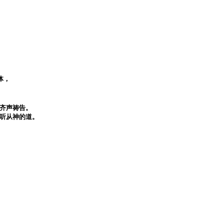
群体，
齐声祷告。
听从神的道。