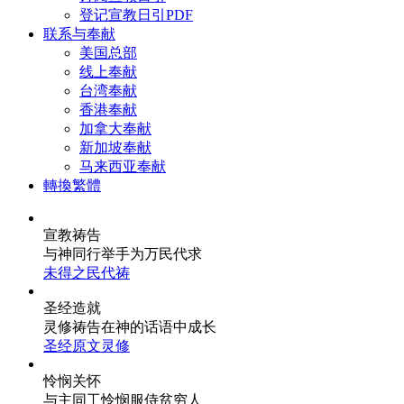
登记宣教日引PDF
联系与奉献
美国总部
线上奉献
台湾奉献
香港奉献
加拿大奉献
新加坡奉献
马来西亚奉献
轉換繁體
宣教祷告
与神同行
举手为万民代求
未得之民代祷
圣经造就
灵修祷告
在神的话语中成长
圣经原文灵修
怜悯关怀
与主同工
怜悯服侍贫穷人