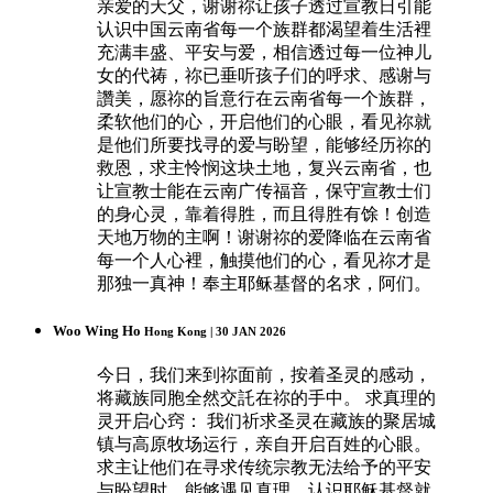
亲爱的天父，谢谢祢让孩子透过宣教日引能
认识中国云南省每一个族群都渴望着生活裡
充满丰盛、平安与爱，相信透过每一位神儿
女的代祷，祢已垂听孩子们的呼求、感谢与
讚美，愿祢的旨意行在云南省每一个族群，
柔软他们的心，开启他们的心眼，看见祢就
是他们所要找寻的爱与盼望，能够经历祢的
救恩，求主怜悯这块土地，复兴云南省，也
让宣教士能在云南广传福音，保守宣教士们
的身心灵，靠着得胜，而且得胜有馀！创造
天地万物的主啊！谢谢祢的爱降临在云南省
每一个人心裡，触摸他们的心，看见祢才是
那独一真神！奉主耶稣基督的名求，阿们。
Woo Wing Ho
Hong Kong | 30 JAN 2026
今日，我们来到祢面前，按着圣灵的感动，
将藏族同胞全然交託在祢的手中。 求真理的
灵开启心窍： 我们祈求圣灵在藏族的聚居城
镇与高原牧场运行，亲自开启百姓的心眼。
求主让他们在寻求传统宗教无法给予的平安
与盼望时，能够遇见真理，认识耶稣基督就