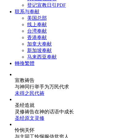
登记宣教日引PDF
联系与奉献
美国总部
线上奉献
台湾奉献
香港奉献
加拿大奉献
新加坡奉献
马来西亚奉献
轉換繁體
宣教祷告
与神同行
举手为万民代求
未得之民代祷
圣经造就
灵修祷告
在神的话语中成长
圣经原文灵修
怜悯关怀
与主同工
怜悯服侍贫穷人