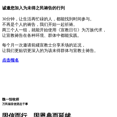
诚邀您加入
为未得之民祷告
的行列
30分钟，让生活再忙碌的人，都能找到时间参与。
不再是个人的祷告，我们开始一起祈祷。
两三个人一组，就能开始使用《宣教日引》为万族代求，
让宣教祷告在各种环境、群体中都能实践。
每个月一次邀请前綫宣教士分享禾场的近况，
让我们更贴切更深入的为该未得群体与宣教士祷告。
点击报名
魏一恒牧师
万民福音使团
总干事
因信而行，因恩典而延续