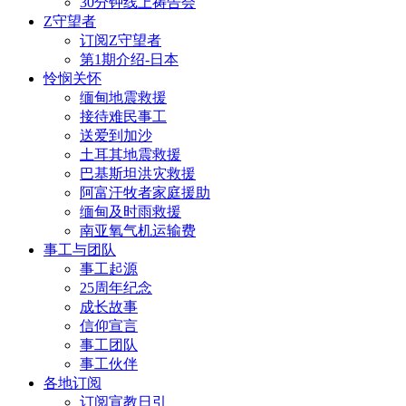
30分钟线上祷告会
Z守望者
订阅Z守望者
第1期介绍-日本
怜悯关怀
缅甸地震救援
接待难民事工
送爱到加沙
土耳其地震救援
巴基斯坦洪灾救援
阿富汗牧者家庭援助
缅甸及时雨救援
南亚氧气机运输费
事工与团队
事工起源
25周年纪念
成长故事
信仰宣言
事工团队
事工伙伴
各地订阅
订阅宣教日引