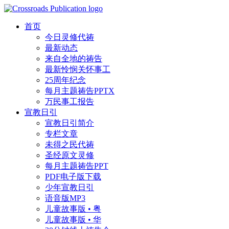
首页
今日灵修代祷
最新动态
来自全地的祷告
最新怜悯关怀事工
25周年纪念
每月主题祷告PPTX
万民事工报告
宣教日引
宣教日引简介
专栏文章
未得之民代祷
圣经原文灵修
每月主题祷告PPT
PDF电子版下载
少年宣教日引
语音版MP3
儿童故事版 • 粤
儿童故事版 • 华