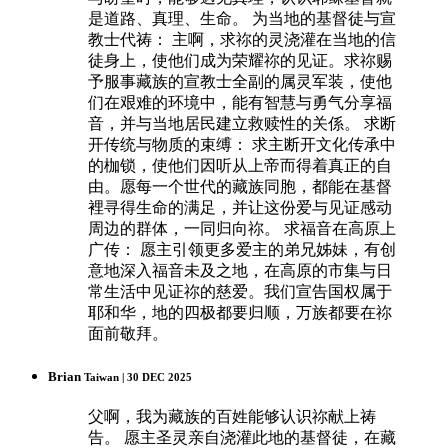
是道路、真理、生命。 为当地的基督徒与宣
教士代祷： 主啊，求祢的灵浇灌在当地的信
徒身上，使他们成为荣耀祢的见证。求祢赐
予服事藏族的宣教士全副的属灵军装，使他
们在艰难的环境中，能有智慧与勇气分享福
音，并与当地居民建立救赎性的关係。 求断
开传统与物质的束缚： 求主断开文化传承中
的枷锁，使他们因听从上帝而得着真正的自
由。愿每一个世代的藏族同胞，都能在基督
裡寻得生命的满足，并让这份爱与见证感动
周边的群体，一同归向祢。 求福音在高原上
广传： 愿主引领更多爱主的弟兄姊妹，有创
意地深入福音未及之地，在高原的市集与日
常生活中见证祢的慈爱。我们宣告国权属于
耶和华，地的四极都要归顺，万族都要在祢
面前敬拜。
Brian
Taiwan | 30 DEC 2025
父啊，我为藏族的百姓能够认识祢献上祷
告。 愿主圣灵亲自浇灌此地的基督徒，在藏