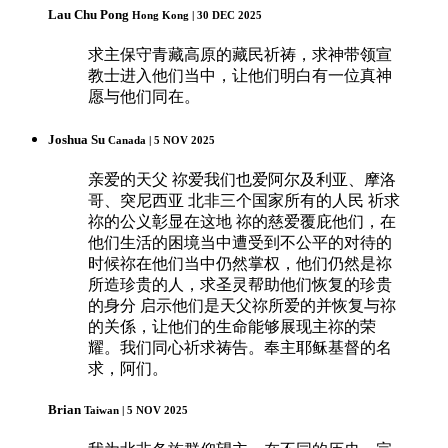
Lau Chu Pong
Hong Kong | 30 DEC 2025
求主保守青藏高原的藏民祈祷，求神带领宣
教士进入他们当中，让他们明白有一位真神
愿与他们同在。
Joshua Su
Canada | 5 NOV 2025
亲爱的天父 祢爱我们也爱阿尔及利亚、摩洛
哥、突尼西亚 北非三个国家所有的人民 祈求
祢的公义彰显在这地 祢的慈爱覆庇他们，在
他们生活的困境当中遭受到不公平的对待的
时候祢在他们当中仍然掌权，他们仍然是祢
所造珍贵的人，求圣灵帮助他们恢复的珍贵
的身分 启示他们是天父祢所爱的并恢复与祢
的关係，让他们的生命能够展现主祢的荣
耀。我们同心祈求祷告。奉主耶稣基督的名
求，阿们。
Brian
Taiwan | 5 NOV 2025