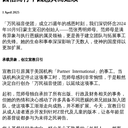
1 April 2025
「万民福音使团」成立25週年的感恩时刻，我们深切怀念2024
年10月9日蒙主宠召的创始人——范张秀明师母。范师母是满
有异象与执行恩赐的属灵领袖，更是善于建立团队与拓展事工
的先锋。她的生命和事奉深深影响了无数人，使神的国度得以
更加扩展。
承载异象，创立宣教日引
宣教日引原属于美国机构「Partner International」的事工。当
该机构决定停止这项事工时，范师母感到非常惋惜，于是毅然
决定自行创办「万民福音使团」以延续这项事工。
起初，范师母独自承担了所有出版、行政及财务相关的事务，
但她的热情和决心感动了许多具备不同恩赐的弟兄姐妹加入团
队，使这项事工渐渐走向成熟，并不断扩展。今天，宣教日引
从成人读者逐步开发到针对Z世代及儿童的版本，让各年龄层
的基督徒都参与为未得之民祷告。