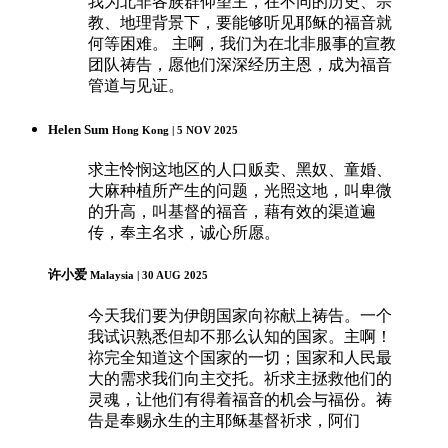
我为北非各族群仰望主，在不同的历史、宗
教、地理背景下，要能够听见耶稣的福音就
何等困难。 主啊，我们为在北非服事的宣教
团队祷告，愿他们深深经历主恩，成为福音
管道与见证。
Helen Sum
Hong Kong | 5 NOV 2025
求主怜悯这地区的人口贩卖、黑奴、童婚、
大麻种植所产生的问题，光照这地，叫卑微
的升高，叫基督的福音，藉有效的渠道遍
传，奉主名求，诚心所愿。
许小爱
Malaysia | 30 AUG 2025
今天我们要为伊朗国家向祢献上祷告。一个
我试识熟悉但却不那么认知的国家。主啊！
祢完全知道这个国家的一切；国家和人民最
大的需求我们向主交托。祈求主拯救他们的
灵魂，让他们有得着福音的机会与福份。祷
告是奉赐永生的主耶稣基督祈求，阿们