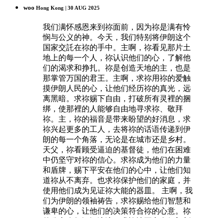
woo
Hong Kong | 30 AUG 2025
我们满怀感恩来到祢面前，因为祢是满有怜
悯与公义的神。今天，我们特别将伊朗这个
国家交託在祢的手中。主啊，祢看见那片土
地上的每一个人，祢认识他们的心，了解他
们的渴求和挣扎。祢是创造天地的主，也是
那掌管万国的君王。主啊，求祢用祢的爱触
摸伊朗人民的心，让他们经历祢的真光，远
离黑暗。求祢赐下自由，打破所有灵裡的捆
绑，使那裡的人能够自由地寻求祢、敬拜
祢。主，祢的福音是带来盼望的好消息，求
祢兴起更多的工人，去将祢的话语传递到伊
朗的每一个角落，无论是在城市还是乡村。
天父，祢看顾受逼迫的基督徒，他们在困难
中仍坚守对祢的信心。求祢成为他们的力量
和盾牌，赐下平安在他们的心中，让他们知
道祢从不离弃。也求祢保护他们的家庭，并
使用他们成为见证祢大能的器皿。 主啊，我
们为伊朗的领袖祷告，求祢赐给他们智慧和
谦卑的心，让他们的决策符合祢的心意。祢