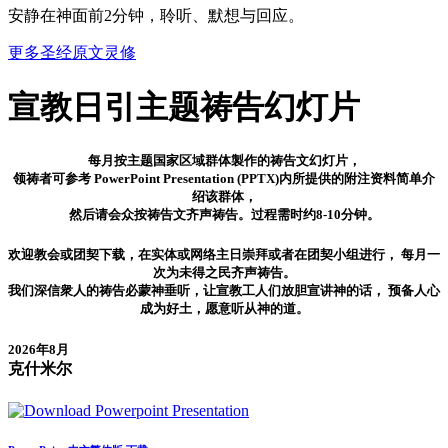
安静在神面前2分钟，聆听、默想与回应。
更多圣经原文灵修
宣教日引
主题祷告幻灯片
每月按主题国家区域群体製作的祷告文幻灯片，
领祷者可参考 PowerPoint Presentation (PPTX)内所提供的附注资料简单介
绍该群体，
然后请会众按祷告文齐声祷告。过程需时约8-10分钟。
欢迎教会或团契下载，在实体或网络主日崇拜或者在团契小组进行， 每月一
次为未得之民齐声祷告。
我们深信衆人的祷告必蒙神垂听，让宣教工人们放胆宣讲神的话， 预备人心
成为好土，愿意听从神的道。
2026年8月
克什米尔