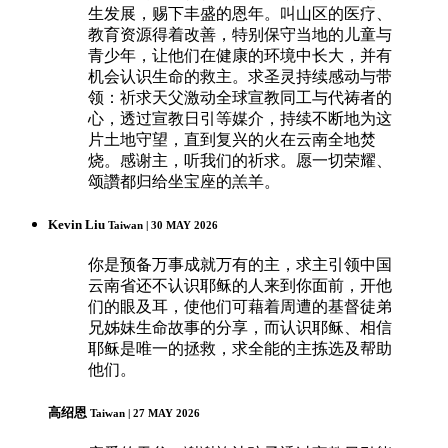
生发展，赐下丰盛的恩年。叫山区的医疗、
教育资源得着改善，特别保守当地的儿童与
青少年，让他们在健康的环境中长大，并有
机会认识生命的救主。求圣灵持续感动与带
领：祈求天父激动全球宣教同工与代祷者的
心，透过宣教日引等媒介，持续不断地为这
片土地守望，直到复兴的火在云南全地焚
烧。感谢主，听我们的祈求。愿一切荣耀、
颂讚都归给坐宝座的羔羊。
Kevin Liu
Taiwan | 30 MAY 2026
你是预备万事成就万有的主，求主引领中国
云南省还不认识耶稣的人来到你面前，开他
们的眼及耳，使他们可藉着周遭的基督徒弟
兄姊妹生命故事的分享，而认识耶稣、相信
耶稣是唯一的拯救，求全能的主拣选及帮助
他们。
高绍恩
Taiwan | 27 MAY 2026