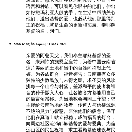
深知道。恳求你让在欧洲的教会，不管何种
语言和种族，可以看见你眼中的他们，伸出
如好撒玛利亚人般的手，在生活中帮助关心
他们，送出基督的爱，也必从他们那里得到
主的祝福，就是生命的更新和拓展。奉耶稣
基督的名，阿们。
woo wing ho
Japan | 31 MAY 2026
亲爱的阿爸天父，我们奉主耶稣基督的圣
名，来到祢的施恩宝座前，为着中国云南省
这片美丽的土地和当中的百姓向祢献上代
祷。为各族群合一福音祷告：云南拥有众多
独特的少数民族与未得之民。求圣灵的风吹
拂每一个山谷与村落，差派和平的使者将福
音的种子撒入人心，让各族各方都能用自己
的语言颂讚祢。为当地教会与同工守望：求
主赐给云南当地的牧者、传道人与信徒源源
不绝的灵力与智慧。医治他们的疲惫，保守
他们在真道上站立得稳，成为福音的灯台，
向周边社区流淌耶稣基督的爱与恩典。为偏
远山区的民生祝福：求主看顾基础建设与民