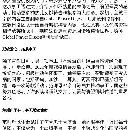
华人基督徒较为内向，鲜少关心不熟悉的「外邦人」。然而，
这项事工透过文字介绍人们不熟悉的未得之民，盼望圣灵的感
动，推动更多神的儿女以祷告积极参与大使命。起初，宣教日
引的内容主要翻译自Global Prayer Digest，后来该刊物停刊，
宣教日引团队开始自行编撰祷告内容，现在又将中文代祷资料
翻译成英语版本，期盼这份属灵资源回馈给英语世界，填补
Global Prayer Digest停刊后的缺口。
延续爱心，拓展事工
除了宣教日引，另一项事工《圣经游踪》经由台湾读经会推
展，广受欢迎。2020年新冠疫情暴发后，范师母再一次展现了
怜悯之心，积极推动关怀事工。她筹募专款，帮助遭受天灾人
祸的国家，包括缅甸、加沙、土耳其、阿富汗和巴基斯坦等
地。每一次筹款活动，范师母都亲自筹画并推动事工，而这些
努力也感动了许多读者踊跃支持，让爱与盼望得以传递到世界
各地。
荣耀归于神，事工延续使命
范师母以生命见证了何为忠于大使命。她的服事使「万民福音
使团」不仅成为一个出版平台，更是一个跨越文化与国界的福