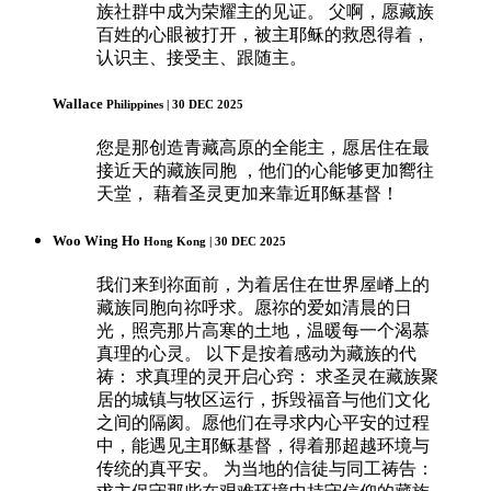
族社群中成为荣耀主的见证。 父啊，愿藏族
百姓的心眼被打开，被主耶稣的救恩得着，
认识主、接受主、跟随主。
Wallace
Philippines | 30 DEC 2025
您是那创造青藏高原的全能主，愿居住在最
接近天的藏族同胞 ，他们的心能够更加嚮往
天堂， 藉着圣灵更加来靠近耶稣基督！
Woo Wing Ho
Hong Kong | 30 DEC 2025
我们来到祢面前，为着居住在世界屋嵴上的
藏族同胞向祢呼求。愿祢的爱如清晨的日
光，照亮那片高寒的土地，温暖每一个渴慕
真理的心灵。 以下是按着感动为藏族的代
祷： 求真理的灵开启心窍： 求圣灵在藏族聚
居的城镇与牧区运行，拆毁福音与他们文化
之间的隔阂。愿他们在寻求内心平安的过程
中，能遇见主耶稣基督，得着那超越环境与
传统的真平安。 为当地的信徒与同工祷告：