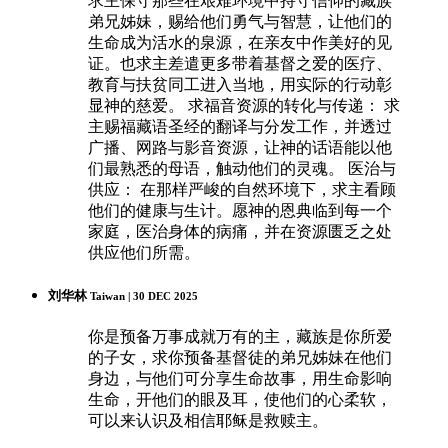
求主保守那些在艰难环境中持守信仰的藏族
弟兄姊妹，赐给他们勇气与智慧，让他们的
生命成为活水的泉源，在亲友中作美好的见
证。也求主差遣更多带着基督之爱的医疗、
教育与扶贫同工进入当地，用实际的行动彰
显神的慈爱。 求福音资源的转化与传递： 求
主赐福藏语圣经的翻译与分发工作，并透过
广播、网路与影音资源，让神的话语能以他
们最熟悉的母语，触动他们的灵魂。 医治与
供应： 在那样严峻的自然环境下，求主看顾
他们的健康与生计。愿神的恩典临到每一个
家庭，医治身体的病痛，并在资源匮乏之处
供应他们所需。
刘华林
Taiwan | 30 DEC 2025
你是预备万事成就万有的主，藏族是你所爱
的子女，求你预备基督徒的弟兄姊妹在他们
身边，与他们可分享生命故事，用生命影响
生命，开他们的眼及耳，使他们的心柔软，
可以来认识及相信耶稣是救赎主。