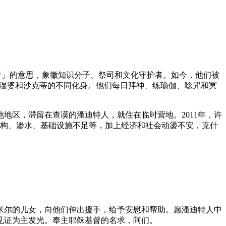
「伟大的学者」的意思，象徵知识分子、祭司和文化守护者。如今，他们被
神和女神，都是湿婆和沙克蒂的不同化身。他们每日拜神、练瑜伽、唸咒和冥
地区，滞留在查谟的潘迪特人，就住在临时营地。2011年，许
劣质房屋结构、渗水、基础设施不足等，加上经济和社会动盪不安，克什
米尔的儿女，向他们伸出援手，给予安慰和帮助。愿潘迪特人中
见证为主发光。奉主耶稣基督的名求，阿们。