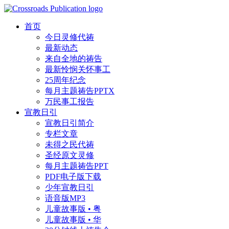
首页
今日灵修代祷
最新动态
来自全地的祷告
最新怜悯关怀事工
25周年纪念
每月主题祷告PPTX
万民事工报告
宣教日引
宣教日引简介
专栏文章
未得之民代祷
圣经原文灵修
每月主题祷告PPT
PDF电子版下载
少年宣教日引
语音版MP3
儿童故事版 • 粤
儿童故事版 • 华