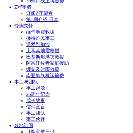
30分钟线上祷告会
Z守望者
订阅Z守望者
第1期介绍-日本
怜悯关怀
缅甸地震救援
接待难民事工
送爱到加沙
土耳其地震救援
巴基斯坦洪灾救援
阿富汗牧者家庭援助
缅甸及时雨救援
南亚氧气机运输费
事工与团队
事工起源
25周年纪念
成长故事
信仰宣言
事工团队
事工伙伴
各地订阅
订阅宣教日引