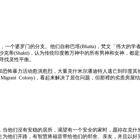
hmins)，一个婆罗门的分支。他们自称巴塔(Bhatta)，梵文
(Shiva)和沙克蒂(Shakti)，认为传统印度教万神中的所有男
中，寻找灵性平衡。
义和恐怖暴力活动愈演愈烈，大量克什米尔潘迪特人逃亡到印度其他
 Migrant Colony)，看起来解决了居住问题，但那裡的
，当他们没有安稳的居所，渴望有一个安全的家时，愿祢在克什
主为他们开路，有智慧将福音带给他们的邻舍、亲友，并且以好