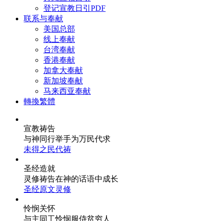
登记宣教日引PDF
联系与奉献
美国总部
线上奉献
台湾奉献
香港奉献
加拿大奉献
新加坡奉献
马来西亚奉献
轉換繁體
宣教祷告
与神同行
举手为万民代求
未得之民代祷
圣经造就
灵修祷告
在神的话语中成长
圣经原文灵修
怜悯关怀
与主同工
怜悯服侍贫穷人