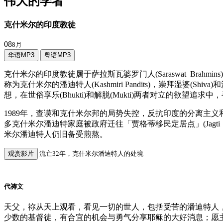
伟大的学者
克什米尔的印度教徒
08
8月
华语MP3
粤语MP3
克什米尔的印度教徒属于萨拉斯瓦婆罗门人(Saraswat Bra
称为克什米尔的潘迪特人(Kashmiri Pandits)，崇拜湿婆
想，在世俗享乐(Bhukti)和解脱(Mukti)两者对立的欲望追求
1989年，查谟和克什米尔邦的局势失控，反抗印度的分离主
多克什米尔潘迪特家庭被政府迁往「贾格蒂移民定居点」(Jagti
米尔潘迪特人仍旧备受煎熬。
观赏影片
流亡32年，克什米尔潘迪特人的处境
代祷文
天父，祢从天上观看，看见一切的世人，包括受苦的潘迪特人
少数的基督徒，有合宜的机会与勇气分享耶稣的大好消息；愿