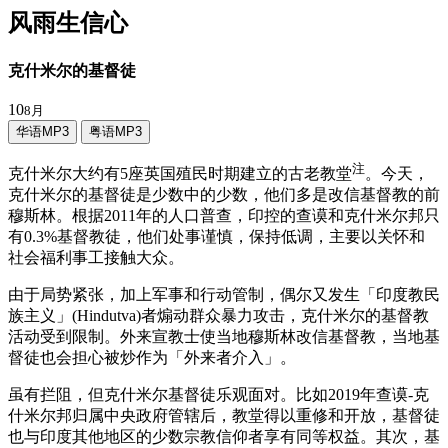
风雨生信心
克什米尔的基督徒
10
8月
华语MP3
粤语MP3
注
克什米尔大约有5座英国殖民时期建立的古老教堂
。今天，
克什米尔的基督徒是少数中的少数，他们多是改信基督教的前
穆斯林。根据2011年的人口普查，印控的查谟和克什米尔邦只
有0.3%基督教徒，他们处事谨慎，保持低调，主要以关怀和
社会福利事工接触大众。
由于局势紧张，加上军事和行动管制，偶尔又发生「印度教民
族主义」(Hindutva)者煽动群众暴力攻击，克什米尔的基督教
活动受到限制。外来宣教士使当地穆斯林改信基督教，当地基
督徒也会担心被炒作为「外来者介入」。
虽有拦阻，但克什米尔基督徒乐观面对。比如2019年查谟-克
什米尔邦归属中央政府管辖后，教堂得以重修和开放，基督徒
也与印度其他地区的少数宗教信仰者享有同等权益。其次，基