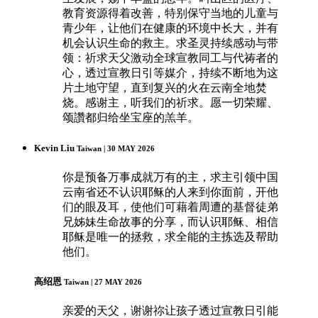
教育资源得着改善，特别保守当地的儿童与
青少年，让他们在健康的环境中长大，并有
机会认识生命的救主。求圣灵持续感动与带
领：祈求天父激动全球宣教同工与代祷者的
心，透过宣教日引等媒介，持续不断地为这
片土地守望，直到复兴的火在云南全地焚
烧。感谢主，听我们的祈求。愿一切荣耀、
颂讚都归给坐宝座的羔羊。
Kevin Liu
Taiwan | 30 MAY 2026
你是预备万事成就万有的主，求主引领中国
云南省还不认识耶稣的人来到你面前，开他
们的眼及耳，使他们可藉着周遭的基督徒弟
兄姊妹生命故事的分享，而认识耶稣、相信
耶稣是唯一的拯救，求全能的主拣选及帮助
他们。
高绍恩
Taiwan | 27 MAY 2026
亲爱的天父，谢谢祢让孩子透过宣教日引能