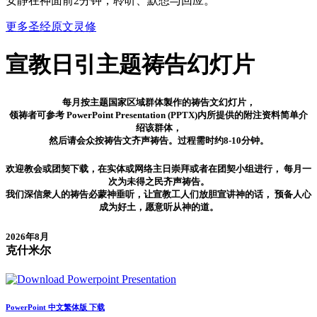
安静在神面前2分钟，聆听、默想与回应。
更多圣经原文灵修
宣教日引
主题祷告幻灯片
每月按主题国家区域群体製作的祷告文幻灯片，
领祷者可参考 PowerPoint Presentation (PPTX)内所提供的附注资料简单介
绍该群体，
然后请会众按祷告文齐声祷告。过程需时约8-10分钟。
欢迎教会或团契下载，在实体或网络主日崇拜或者在团契小组进行， 每月一
次为未得之民齐声祷告。
我们深信衆人的祷告必蒙神垂听，让宣教工人们放胆宣讲神的话， 预备人心
成为好土，愿意听从神的道。
2026年8月
克什米尔
PowerPoint 中文繁体版 下载