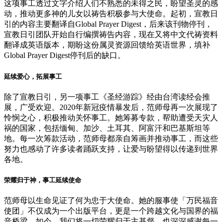
这项事工透过文字介绍人们不熟悉的未得之民，盼望圣灵的感
动，推动更多神的儿女以祷告积极参与大使命。起初，宣教日
引的内容主要翻译自Global Prayer Digest，后来该刊物停刊，
宣教日引团队开始自行编撰祷告内容，现在又将中文代祷资料
翻译成英语版本，期盼这份属灵资源回馈给英语世界，填补
Global Prayer Digest停刊后的缺口。
延续爱心，拓展事工
除了宣教日引，另一项事工《圣经游踪》经由台湾读经会推
展，广受欢迎。2020年新冠疫情暴发后，范师母再一次展现了
怜悯之心，积极推动关怀事工。她筹募专款，帮助遭受天灾人
祸的国家，包括缅甸、加沙、土耳其、阿富汗和巴基斯坦等
地。每一次筹款活动，范师母都亲自筹画并推动事工，而这些
努力也感动了许多读者踊跃支持，让爱与盼望得以传递到世界
各地。
荣耀归于神，事工延续使命
范师母以生命见证了何为忠于大使命。她的服事使「万民福音
使团」不仅成为一个出版平台，更是一个跨越文化与国界的福
音桥梁。如今，我们将一切荣耀归于主基督，也深深感谢每一