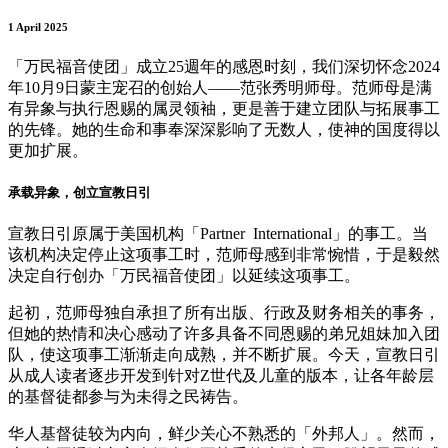
1 April 2025
「万民福音使团」成立25週年的感恩时刻，我们深切怀念2024
年10月9日蒙主宠召的创始人——范张秀明师母。范师母是满
有异象与执行恩赐的属灵领袖，更是善于建立团队与拓展事工
的先锋。她的生命和事奉深深影响了无数人，使神的国度得以
更加扩展。
承载异象，创立宣教日引
宣教日引原属于美国机构「Partner International」的事工。当
该机构决定停止这项事工时，范师母感到非常惋惜，于是毅然
决定自行创办「万民福音使团」以延续这项事工。
起初，范师母独自承担了所有出版、行政及财务相关的事务，
但她的热情和决心感动了许多具备不同恩赐的弟兄姐妹加入团
队，使这项事工渐渐走向成熟，并不断扩展。今天，宣教日引
从成人读者逐步开发到针对Z世代及儿童的版本，让各年龄层
的基督徒都参与为未得之民祷告。
华人基督徒较为内向，鲜少关心不熟悉的「外邦人」。然而，