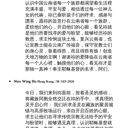
认识中国云南省每一个族群都渴望着生活裡
充满丰盛、平安与爱，相信透过每一位神儿
女的代祷，祢已垂听孩子们的呼求、感谢与
讚美，愿祢的旨意行在云南省每一个族群，
柔软他们的心，开启他们的心眼，看见祢就
是他们所要找寻的爱与盼望，能够经历祢的
救恩，求主怜悯这块土地，复兴云南省，也
让宣教士能在云南广传福音，保守宣教士们
的身心灵，靠着得胜，而且得胜有馀！创造
天地万物的主啊！谢谢祢的爱降临在云南省
每一个人心裡，触摸他们的心，看见祢才是
那独一真神！奉主耶稣基督的名求，阿们。
Woo Wing Ho
Hong Kong | 30 JAN 2026
今日，我们来到祢面前，按着圣灵的感动，
将藏族同胞全然交託在祢的手中。 求真理的
灵开启心窍： 我们祈求圣灵在藏族的聚居城
镇与高原牧场运行，亲自开启百姓的心眼。
求主让他们在寻求传统宗教无法给予的平安
与盼望时，能够遇见真理，认识耶稣基督就