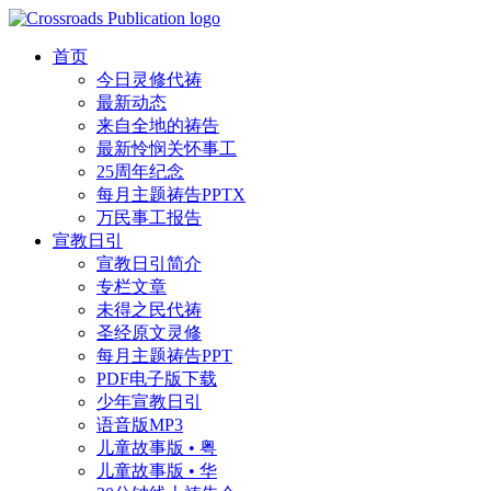
首页
今日灵修代祷
最新动态
来自全地的祷告
最新怜悯关怀事工
25周年纪念
每月主题祷告PPTX
万民事工报告
宣教日引
宣教日引简介
专栏文章
未得之民代祷
圣经原文灵修
每月主题祷告PPT
PDF电子版下载
少年宣教日引
语音版MP3
儿童故事版 • 粤
儿童故事版 • 华