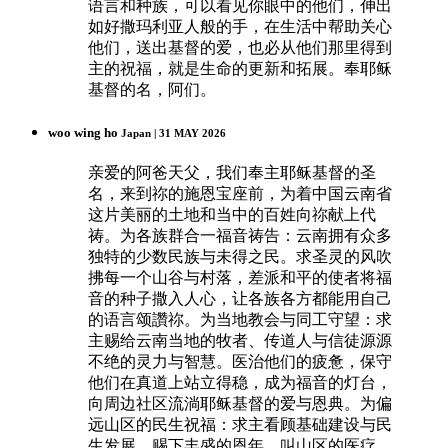
语言和种族，可以看见你眼中的他们，伸出
如好撒玛利亚人般的手，在生活中帮助关心
他们，送出基督的爱，也必从他们那里得到
主的祝福，就是生命的更新和拓展。奉耶稣
基督的名，阿们。
woo wing ho
Japan | 31 MAY 2026
亲爱的阿爸天父，我们奉主耶稣基督的圣
名，来到祢的施恩宝座前，为着中国云南省
这片美丽的土地和当中的百姓向祢献上代
祷。为各族群合一福音祷告：云南拥有众多
独特的少数民族与未得之民。求圣灵的风吹
拂每一个山谷与村落，差派和平的使者将福
音的种子撒入人心，让各族各方都能用自己
的语言颂讚祢。为当地教会与同工守望：求
主赐给云南当地的牧者、传道人与信徒源源
不绝的灵力与智慧。医治他们的疲惫，保守
他们在真道上站立得稳，成为福音的灯台，
向周边社区流淌耶稣基督的爱与恩典。为偏
远山区的民生祝福：求主看顾基础建设与民
生发展，赐下丰盛的恩年。叫山区的医疗、