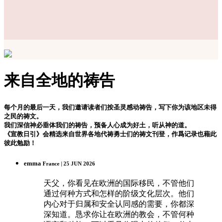
来自全地的祷告
每个月的最后一天，我们邀请读者们按圣灵感动祷告，写下你为该地区未得
之民的祷文。
我们深信神必垂体我们的祷告，预备人心成为好土，听从神的道。
《宣教日引》会精选来自世界各地代祷勇士们的祷文刊登，作爲记录也藉此
彼此勉励！
emma
France | 25 JUN 2026
天父，你看见在欧洲的国际移民，不管他们
通过何种方式和怎样的阶级文化层次。他们
内心对于归属和安全认同感的需要，你都深
深知道。恳求你让在欧洲的教会，不管何种