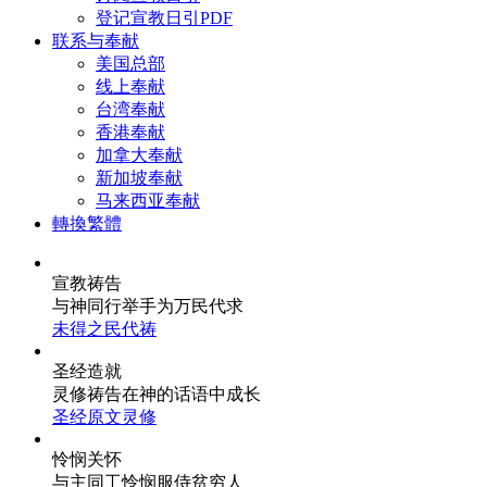
登记宣教日引PDF
联系与奉献
美国总部
线上奉献
台湾奉献
香港奉献
加拿大奉献
新加坡奉献
马来西亚奉献
轉換繁體
宣教祷告
与神同行
举手为万民代求
未得之民代祷
圣经造就
灵修祷告
在神的话语中成长
圣经原文灵修
怜悯关怀
与主同工
怜悯服侍贫穷人