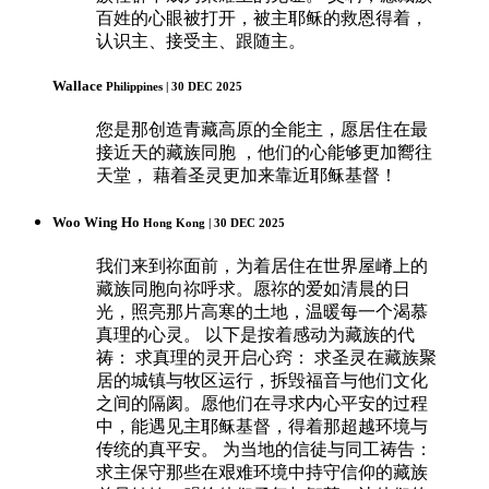
百姓的心眼被打开，被主耶稣的救恩得着，
认识主、接受主、跟随主。
Wallace
Philippines | 30 DEC 2025
您是那创造青藏高原的全能主，愿居住在最
接近天的藏族同胞 ，他们的心能够更加嚮往
天堂， 藉着圣灵更加来靠近耶稣基督！
Woo Wing Ho
Hong Kong | 30 DEC 2025
我们来到祢面前，为着居住在世界屋嵴上的
藏族同胞向祢呼求。愿祢的爱如清晨的日
光，照亮那片高寒的土地，温暖每一个渴慕
真理的心灵。 以下是按着感动为藏族的代
祷： 求真理的灵开启心窍： 求圣灵在藏族聚
居的城镇与牧区运行，拆毁福音与他们文化
之间的隔阂。愿他们在寻求内心平安的过程
中，能遇见主耶稣基督，得着那超越环境与
传统的真平安。 为当地的信徒与同工祷告：
求主保守那些在艰难环境中持守信仰的藏族