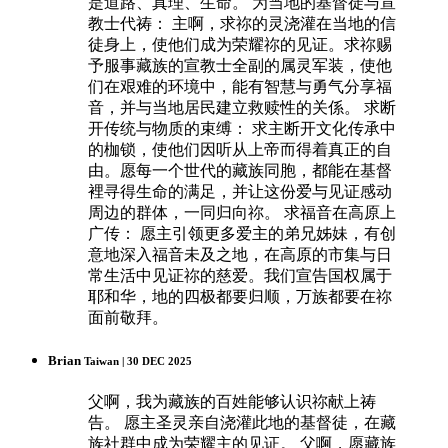
是道路、真理、生命。 为当地的基督徒与宣
教士代祷： 主啊，求祢的灵浇灌在当地的信
徒身上，使他们成为荣耀祢的见证。求祢赐
予服事藏族的宣教士全副的属灵军装，使他
们在艰难的环境中，能有智慧与勇气分享福
音，并与当地居民建立救赎性的关係。 求断
开传统与物质的束缚： 求主断开文化传承中
的枷锁，使他们因听从上帝而得着真正的自
由。愿每一个世代的藏族同胞，都能在基督
裡寻得生命的满足，并让这份爱与见证感动
周边的群体，一同归向祢。 求福音在高原上
广传： 愿主引领更多爱主的弟兄姊妹，有创
意地深入福音未及之地，在高原的市集与日
常生活中见证祢的慈爱。我们宣告国权属于
耶和华，地的四极都要归顺，万族都要在祢
面前敬拜。
Brian
Taiwan | 30 DEC 2025
父啊，我为藏族的百姓能够认识祢献上祷
告。 愿主圣灵亲自浇灌此地的基督徒，在藏
族社群中成为荣耀主的见证。 父啊，愿藏族