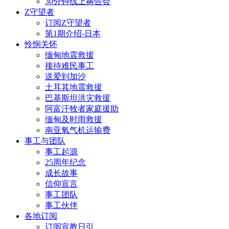
30分钟线上祷告会
Z守望者
订阅Z守望者
第1期介绍-日本
怜悯关怀
缅甸地震救援
接待难民事工
送爱到加沙
土耳其地震救援
巴基斯坦洪灾救援
阿富汗牧者家庭援助
缅甸及时雨救援
南亚氧气机运输费
事工与团队
事工起源
25周年纪念
成长故事
信仰宣言
事工团队
事工伙伴
各地订阅
订阅宣教日引