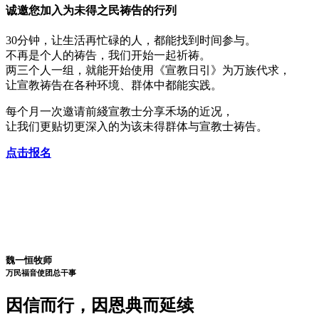
诚邀您加入
为未得之民祷告
的行列
30分钟，让生活再忙碌的人，都能找到时间参与。
不再是个人的祷告，我们开始一起祈祷。
两三个人一组，就能开始使用《宣教日引》为万族代求，
让宣教祷告在各种环境、群体中都能实践。
每个月一次邀请前綫宣教士分享禾场的近况，
让我们更贴切更深入的为该未得群体与宣教士祷告。
点击报名
魏一恒牧师
万民福音使团
总干事
因信而行，因恩典而延续