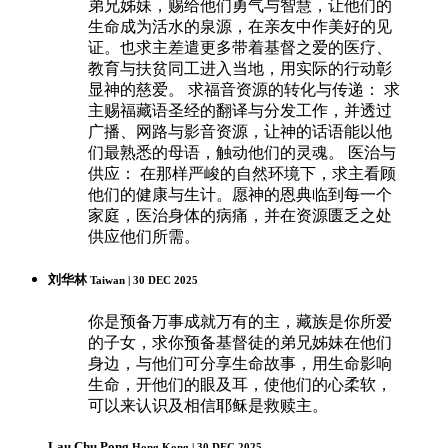
弟兄姊妹，赐给他们勇气与智慧，让他们的
生命成为活水的泉源，在亲友中作美好的见
证。也求主差遣更多带着基督之爱的医疗、
教育与扶贫同工进入当地，用实际的行动彰
显神的慈爱。 求福音资源的转化与传递： 求
主赐福藏语圣经的翻译与分发工作，并透过
广播、网路与影音资源，让神的话语能以他
们最熟悉的母语，触动他们的灵魂。 医治与
供应： 在那样严峻的自然环境下，求主看顾
他们的健康与生计。愿神的恩典临到每一个
家庭，医治身体的病痛，并在资源匮乏之处
供应他们所需。
刘华林
Taiwan | 30 DEC 2025
你是预备万事成就万有的主，藏族是你所爱
的子女，求你预备基督徒的弟兄姊妹在他们
身边，与他们可分享生命故事，用生命影响
生命，开他们的眼及耳，使他们的心柔软，
可以来认识及相信耶稣是救赎主。
Lau Chu Pong
Hong Kong | 30 DEC 2025