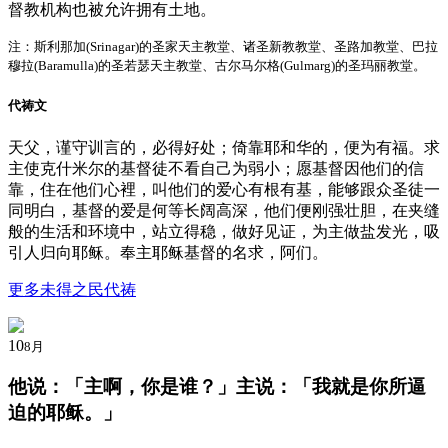
督教机构也被允许拥有土地。
注：斯利那加(Srinagar)的圣家天主教堂、诸圣新教教堂、圣路加教堂、巴拉
穆拉(Baramulla)的圣若瑟天主教堂、古尔马尔格(Gulmarg)的圣玛丽教堂。
代祷文
天父，谨守训言的，必得好处；倚靠耶和华的，便为有福。求
主使克什米尔的基督徒不看自己为弱小；愿基督因他们的信
靠，住在他们心裡，叫他们的爱心有根有基，能够跟众圣徒一
同明白，基督的爱是何等长阔高深，他们便刚强壮胆，在夹缝
般的生活和环境中，站立得稳，做好见证，为主做盐发光，吸
引人归向耶稣。奉主耶稣基督的名求，阿们。
更多未得之民代祷
10
8月
他说：「
主啊，你是谁？
」主说：「我就是你所逼
迫的耶稣。」