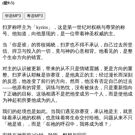
(徒9:5)
华语MP3
粤语MP3
扫罗称呼主为「kyrios」，这是第一世纪对权柄与尊荣的称
号。他知道，向他显现的，是一位带着神圣权威的主。
当「你是谁」的答桉揭晓，扫罗也不得不承认，自己过去所坚
信、捍卫与投入的一切，竟与神的心意相背。他看见的，是整
个生命方向的错置。
对主的认识被更新，带来的从不只是情绪震撼，更是方向的重
整。扫罗承认耶稣是弥赛亚，是他真正的主；经过漫长而深刻
的反思，他改变了前行的方向。然而，他没有否定自己的过去
——他原有的背景、训练与热忱，没有被抹去，只是重新指向
了正确的目标。这场相遇不是把他变成另一个人，而是使他成
为神起初所要他成为的人。
我们的处境也是如此。当我们遇见弥赛亚，承认祂是主，就意
味着承认祂的权柄，也意味着将生命交付给祂。问题从来不只
「祂是谁」，而是「在祂的呼召中，我将成为谁？」