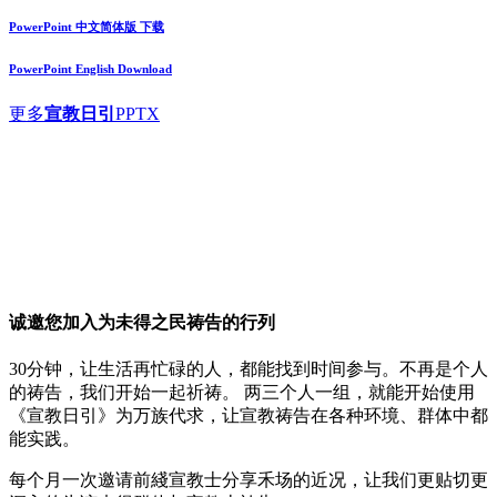
PowerPoint 中文简体版 下载
PowerPoint English Download
更多
宣教日引
PPTX
诚邀您加入
为未得之民祷告
的行列
30分钟，让生活再忙碌的人，都能找到时间参与。不再是个人
的祷告，我们开始一起祈祷。 两三个人一组，就能开始使用
《宣教日引》为万族代求，让宣教祷告在各种环境、群体中都
能实践。
每个月一次邀请前綫宣教士分享禾场的近况，让我们更贴切更