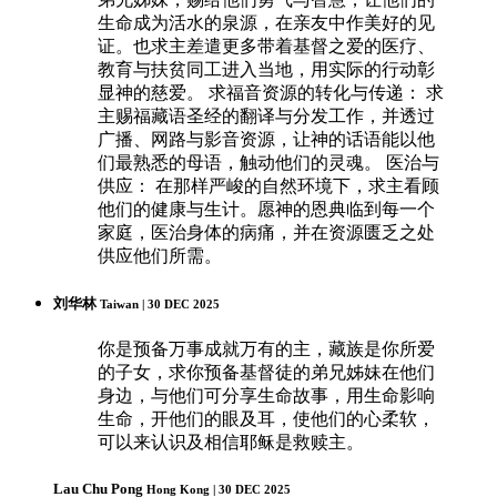
生命成为活水的泉源，在亲友中作美好的见
证。也求主差遣更多带着基督之爱的医疗、
教育与扶贫同工进入当地，用实际的行动彰
显神的慈爱。 求福音资源的转化与传递： 求
主赐福藏语圣经的翻译与分发工作，并透过
广播、网路与影音资源，让神的话语能以他
们最熟悉的母语，触动他们的灵魂。 医治与
供应： 在那样严峻的自然环境下，求主看顾
他们的健康与生计。愿神的恩典临到每一个
家庭，医治身体的病痛，并在资源匮乏之处
供应他们所需。
刘华林
Taiwan | 30 DEC 2025
你是预备万事成就万有的主，藏族是你所爱
的子女，求你预备基督徒的弟兄姊妹在他们
身边，与他们可分享生命故事，用生命影响
生命，开他们的眼及耳，使他们的心柔软，
可以来认识及相信耶稣是救赎主。
Lau Chu Pong
Hong Kong | 30 DEC 2025