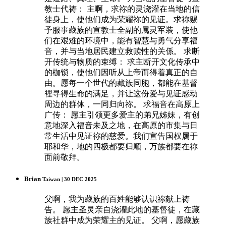
教士代祷： 主啊，求祢的灵浇灌在当地的信
徒身上，使他们成为荣耀祢的见证。求祢赐
予服事藏族的宣教士全副的属灵军装，使他
们在艰难的环境中，能有智慧与勇气分享福
音，并与当地居民建立救赎性的关係。 求断
开传统与物质的束缚： 求主断开文化传承中
的枷锁，使他们因听从上帝而得着真正的自
由。愿每一个世代的藏族同胞，都能在基督
裡寻得生命的满足，并让这份爱与见证感动
周边的群体，一同归向祢。 求福音在高原上
广传： 愿主引领更多爱主的弟兄姊妹，有创
意地深入福音未及之地，在高原的市集与日
常生活中见证祢的慈爱。我们宣告国权属于
耶和华，地的四极都要归顺，万族都要在祢
面前敬拜。
Brian
Taiwan | 30 DEC 2025
父啊，我为藏族的百姓能够认识祢献上祷
告。 愿主圣灵亲自浇灌此地的基督徒，在藏
族社群中成为荣耀主的见证。 父啊，愿藏族