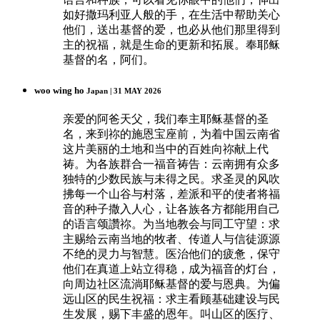
如好撒玛利亚人般的手，在生活中帮助关心
他们，送出基督的爱，也必从他们那里得到
主的祝福，就是生命的更新和拓展。奉耶稣
基督的名，阿们。
woo wing ho
Japan | 31 MAY 2026
亲爱的阿爸天父，我们奉主耶稣基督的圣
名，来到祢的施恩宝座前，为着中国云南省
这片美丽的土地和当中的百姓向祢献上代
祷。为各族群合一福音祷告：云南拥有众多
独特的少数民族与未得之民。求圣灵的风吹
拂每一个山谷与村落，差派和平的使者将福
音的种子撒入人心，让各族各方都能用自己
的语言颂讚祢。为当地教会与同工守望：求
主赐给云南当地的牧者、传道人与信徒源源
不绝的灵力与智慧。医治他们的疲惫，保守
他们在真道上站立得稳，成为福音的灯台，
向周边社区流淌耶稣基督的爱与恩典。为偏
远山区的民生祝福：求主看顾基础建设与民
生发展，赐下丰盛的恩年。叫山区的医疗、