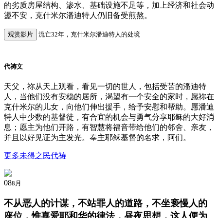
的劣质房屋结构、渗水、基础设施不足等，加上经济和社会动
盪不安，克什米尔潘迪特人仍旧备受煎熬。
观赏影片
流亡32年，克什米尔潘迪特人的处境
代祷文
天父，祢从天上观看，看见一切的世人，包括受苦的潘迪特
人，当他们没有安稳的居所，渴望有一个安全的家时，愿祢在
克什米尔的儿女，向他们伸出援手，给予安慰和帮助。愿潘迪
特人中少数的基督徒，有合宜的机会与勇气分享耶稣的大好消
息；愿主为他们开路，有智慧将福音带给他们的邻舍、亲友，
并且以好见证为主发光。奉主耶稣基督的名求，阿们。
更多未得之民代祷
08
8月
不从恶人的计谋，不站罪人的道路，不坐亵慢人的
座位，惟喜爱耶和华的律法，昼夜思想，这人便为