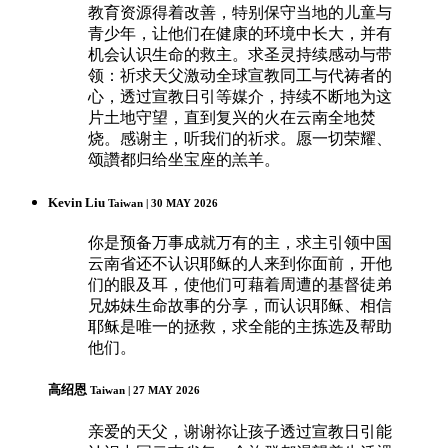
教育资源得着改善，特别保守当地的儿童与
青少年，让他们在健康的环境中长大，并有
机会认识生命的救主。求圣灵持续感动与带
领：祈求天父激动全球宣教同工与代祷者的
心，透过宣教日引等媒介，持续不断地为这
片土地守望，直到复兴的火在云南全地焚
烧。感谢主，听我们的祈求。愿一切荣耀、
颂讚都归给坐宝座的羔羊。
Kevin Liu
Taiwan | 30 MAY 2026
你是预备万事成就万有的主，求主引领中国
云南省还不认识耶稣的人来到你面前，开他
们的眼及耳，使他们可藉着周遭的基督徒弟
兄姊妹生命故事的分享，而认识耶稣、相信
耶稣是唯一的拯救，求全能的主拣选及帮助
他们。
高绍恩
Taiwan | 27 MAY 2026
亲爱的天父，谢谢祢让孩子透过宣教日引能