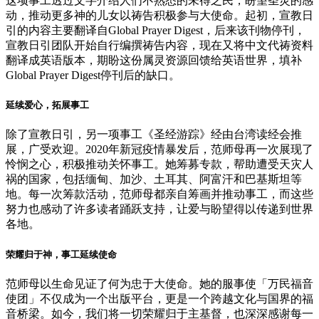
这项事工透过文字介绍人们不熟悉的未得之民，盼望圣灵的感
动，推动更多神的儿女以祷告积极参与大使命。起初，宣教日
引的内容主要翻译自Global Prayer Digest，后来该刊物停刊，
宣教日引团队开始自行编撰祷告内容，现在又将中文代祷资料
翻译成英语版本，期盼这份属灵资源回馈给英语世界，填补
Global Prayer Digest停刊后的缺口。
延续爱心，拓展事工
除了宣教日引，另一项事工《圣经游踪》经由台湾读经会推
展，广受欢迎。2020年新冠疫情暴发后，范师母再一次展现了
怜悯之心，积极推动关怀事工。她筹募专款，帮助遭受天灾人
祸的国家，包括缅甸、加沙、土耳其、阿富汗和巴基斯坦等
地。每一次筹款活动，范师母都亲自筹画并推动事工，而这些
努力也感动了许多读者踊跃支持，让爱与盼望得以传递到世界
各地。
荣耀归于神，事工延续使命
范师母以生命见证了何为忠于大使命。她的服事使「万民福音
使团」不仅成为一个出版平台，更是一个跨越文化与国界的福
音桥梁。如今，我们将一切荣耀归于主基督，也深深感谢每一