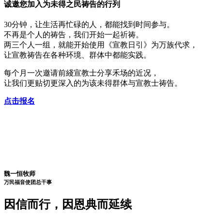
诚邀您加入
为未得之民祷告
的行列
30分钟，让生活再忙碌的人，都能找到时间参与。
不再是个人的祷告，我们开始一起祈祷。
两三个人一组，就能开始使用《宣教日引》为万族代求，
让宣教祷告在各种环境、群体中都能实践。
每个月一次邀请前綫宣教士分享禾场的近况，
让我们更贴切更深入的为该未得群体与宣教士祷告。
点击报名
魏一恒牧师
万民福音使团
总干事
因信而行，因恩典而延续