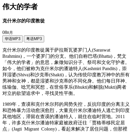
伟大的学者
克什米尔的印度教徒
08
8月
华语MP3
粤语MP3
克什米尔的印度教徒属于萨拉斯瓦婆罗门人(Saraswat
Brahmins)，一个婆罗门的分支。他们自称巴塔(Bhatta)，梵文
「伟大的学者」的意思，象徵知识分子、祭司和文化守护者。
如今，他们被称为克什米尔的潘迪特人(Kashmiri Pandits)，崇
拜湿婆(Shiva)和沙克蒂(Shakti)，认为传统印度教万神中的所有
男神和女神，都是湿婆和沙克蒂的不同化身。他们每日拜神、
练瑜伽、唸咒和冥想，在世俗享乐(Bhukti)和解脱(Mukti)两者
对立的欲望追求中，寻找灵性平衡。
1989年，查谟和克什米尔邦的局势失控，反抗印度的分离主义
和恐怖暴力活动愈演愈烈，大量克什米尔潘迪特人逃亡到印度
其他地区，滞留在查谟的潘迪特人，就住在临时营地。2011
年，许多克什米尔潘迪特家庭被政府迁往「贾格蒂移民定居
点」(Jagti Migrant Colony)，看起来解决了居住问题，但那裡