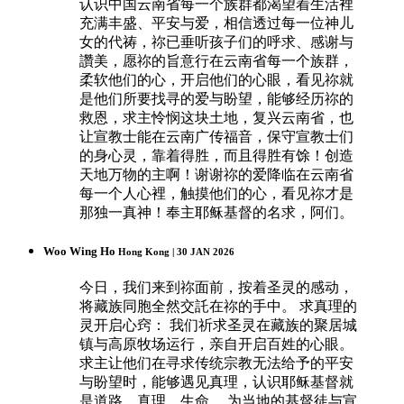
认识中国云南省每一个族群都渴望着生活裡
充满丰盛、平安与爱，相信透过每一位神儿
女的代祷，祢已垂听孩子们的呼求、感谢与
讚美，愿祢的旨意行在云南省每一个族群，
柔软他们的心，开启他们的心眼，看见祢就
是他们所要找寻的爱与盼望，能够经历祢的
救恩，求主怜悯这块土地，复兴云南省，也
让宣教士能在云南广传福音，保守宣教士们
的身心灵，靠着得胜，而且得胜有馀！创造
天地万物的主啊！谢谢祢的爱降临在云南省
每一个人心裡，触摸他们的心，看见祢才是
那独一真神！奉主耶稣基督的名求，阿们。
Woo Wing Ho
Hong Kong | 30 JAN 2026
今日，我们来到祢面前，按着圣灵的感动，
将藏族同胞全然交託在祢的手中。 求真理的
灵开启心窍： 我们祈求圣灵在藏族的聚居城
镇与高原牧场运行，亲自开启百姓的心眼。
求主让他们在寻求传统宗教无法给予的平安
与盼望时，能够遇见真理，认识耶稣基督就
是道路、真理、生命。 为当地的基督徒与宣