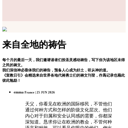
来自全地的祷告
每个月的最后一天，我们邀请读者们按圣灵感动祷告，写下你为该地区未得
之民的祷文。
我们深信神必垂体我们的祷告，预备人心成为好土，听从神的道。
《宣教日引》会精选来自世界各地代祷勇士们的祷文刊登，作爲记录也藉此
彼此勉励！
emma
France | 25 JUN 2026
天父，你看见在欧洲的国际移民，不管他们
通过何种方式和怎样的阶级文化层次。他们
内心对于归属和安全认同感的需要，你都深
深知道。恳求你让在欧洲的教会，不管何种
语言和种族，可以看见你眼中的他们，伸出