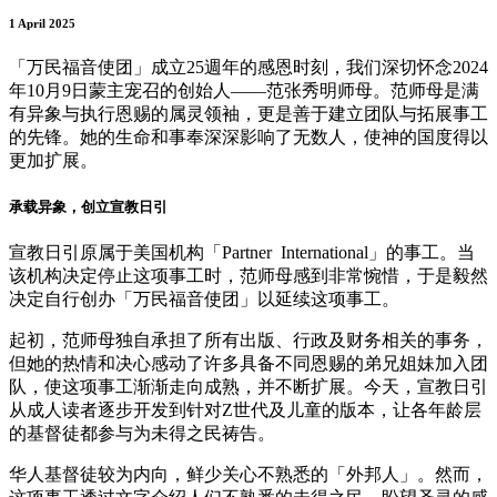
1 April 2025
「万民福音使团」成立25週年的感恩时刻，我们深切怀念2024
年10月9日蒙主宠召的创始人——范张秀明师母。范师母是满
有异象与执行恩赐的属灵领袖，更是善于建立团队与拓展事工
的先锋。她的生命和事奉深深影响了无数人，使神的国度得以
更加扩展。
承载异象，创立宣教日引
宣教日引原属于美国机构「Partner International」的事工。当
该机构决定停止这项事工时，范师母感到非常惋惜，于是毅然
决定自行创办「万民福音使团」以延续这项事工。
起初，范师母独自承担了所有出版、行政及财务相关的事务，
但她的热情和决心感动了许多具备不同恩赐的弟兄姐妹加入团
队，使这项事工渐渐走向成熟，并不断扩展。今天，宣教日引
从成人读者逐步开发到针对Z世代及儿童的版本，让各年龄层
的基督徒都参与为未得之民祷告。
华人基督徒较为内向，鲜少关心不熟悉的「外邦人」。然而，