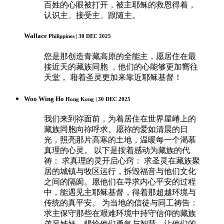
百姓的心眼被打开，被主耶稣的救恩得着，
认识主、接受主、跟随主。
Wallace
Philippines | 30 DEC 2025
您是那创造青藏高原的全能主，愿居住在最
接近天的藏族同胞 ，他们的心能够更加嚮往
天堂， 藉着圣灵更加来靠近耶稣基督！
Woo Wing Ho
Hong Kong | 30 DEC 2025
我们来到祢面前，为着居住在世界屋嵴上的
藏族同胞向祢呼求。愿祢的爱如清晨的日
光，照亮那片高寒的土地，温暖每一个渴慕
真理的心灵。 以下是按着感动为藏族的代
祷： 求真理的灵开启心窍： 求圣灵在藏族聚
居的城镇与牧区运行，拆毁福音与他们文化
之间的隔阂。愿他们在寻求内心平安的过程
中，能遇见主耶稣基督，得着那超越环境与
传统的真平安。 为当地的信徒与同工祷告：
求主保守那些在艰难环境中持守信仰的藏族
弟兄姊妹，赐给他们勇气与智慧，让他们的