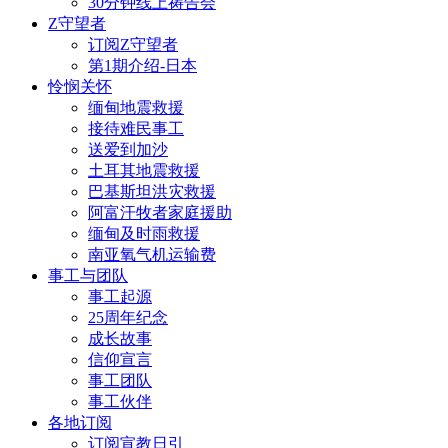
30分钟线上祷告会
Z守望者
订阅Z守望者
第1期介绍-日本
怜悯关怀
缅甸地震救援
接待难民事工
送爱到加沙
土耳其地震救援
巴基斯坦洪灾救援
阿富汗牧者家庭援助
缅甸及时雨救援
南亚氧气机运输费
事工与团队
事工起源
25周年纪念
成长故事
信仰宣言
事工团队
事工伙伴
各地订阅
订阅宣教日引