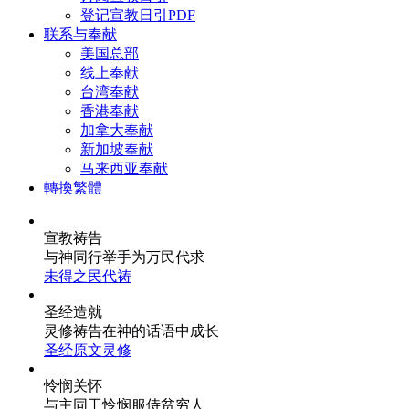
登记宣教日引PDF
联系与奉献
美国总部
线上奉献
台湾奉献
香港奉献
加拿大奉献
新加坡奉献
马来西亚奉献
轉換繁體
宣教祷告
与神同行
举手为万民代求
未得之民代祷
圣经造就
灵修祷告
在神的话语中成长
圣经原文灵修
怜悯关怀
与主同工
怜悯服侍贫穷人