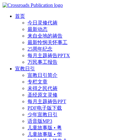
首页
今日灵修代祷
最新动态
来自全地的祷告
最新怜悯关怀事工
25周年纪念
每月主题祷告PPTX
万民事工报告
宣教日引
宣教日引简介
专栏文章
未得之民代祷
圣经原文灵修
每月主题祷告PPT
PDF电子版下载
少年宣教日引
语音版MP3
儿童故事版 • 粤
儿童故事版 • 华