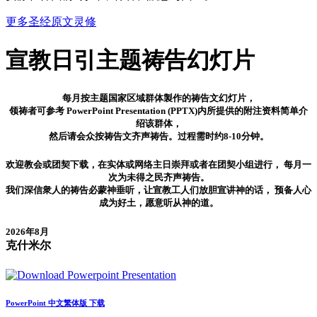
更多圣经原文灵修
宣教日引
主题祷告幻灯片
每月按主题国家区域群体製作的祷告文幻灯片，
领祷者可参考 PowerPoint Presentation (PPTX)内所提供的附注资料简单介
绍该群体，
然后请会众按祷告文齐声祷告。过程需时约8-10分钟。
欢迎教会或团契下载，在实体或网络主日崇拜或者在团契小组进行， 每月一
次为未得之民齐声祷告。
我们深信衆人的祷告必蒙神垂听，让宣教工人们放胆宣讲神的话， 预备人心
成为好土，愿意听从神的道。
2026年8月
克什米尔
PowerPoint 中文繁体版 下载