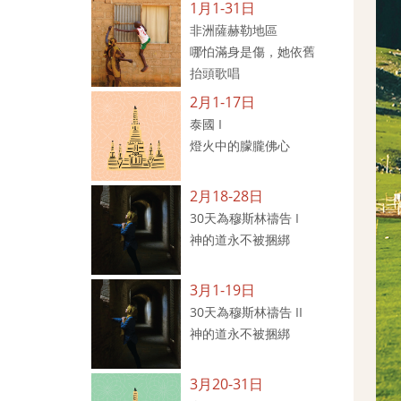
1月1-31日
非洲薩赫勒地區
哪怕滿身是傷，她依舊
抬頭歌唱
2月1-17日
泰國 I
燈火中的朦朧佛心
2月18-28日
30天為穆斯林禱告 I
神的道永不被捆綁
3月1-19日
30天為穆斯林禱告 II
神的道永不被捆綁
3月20-31日