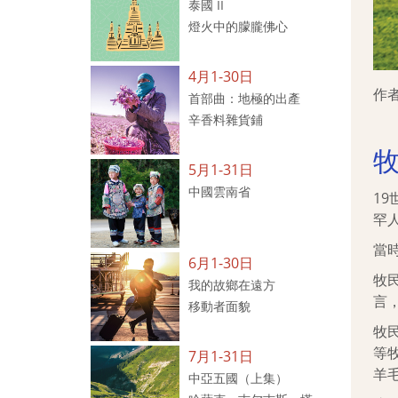
泰國 II
燈火中的朦朧佛心
4月1-30日
作
首部曲：地極的出產
辛香料雜貨鋪
5月1-31日
中國雲南省
1
罕
當
6月1-30日
牧
我的故鄉在遠方
言
移動者面貌
牧
等
7月1-31日
羊
中亞五國（上集）