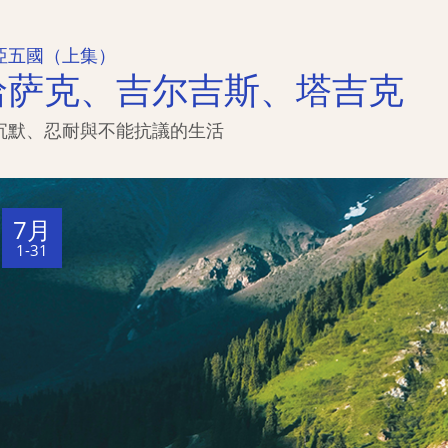
亞五國（上集）
哈萨克、吉尔吉斯、塔吉克
沉默、忍耐與不能抗議的生活
7月
1-31