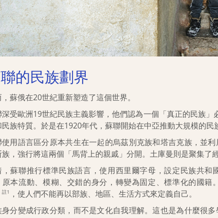
蘇聯的民族劃界
而，蘇俄在20世紀重新塑造了這個世界。
聯深受歐洲19世紀民族主義影響，他們認為一個「真正的民族」
和民族特質。於是在1920年代，蘇聯開始在中亞推動大規模的民
聯使用語言區分原本共生在一起的烏茲別克族和塔吉克族，並利
斯族，強行將這兩個「馬背上的親戚」分開。土庫曼則是聚集了
着，蘇聯推行標準民族語言，使用西里爾字母，設定民族共和
。原本流動、模糊、交錯的身分，轉變為固定、標準化的國籍
」
，使人們不能再以部族、地區、生活方式來定義自己。
註1
族身分變成行政分類，而不是文化自我理解。這也是為什麼很多