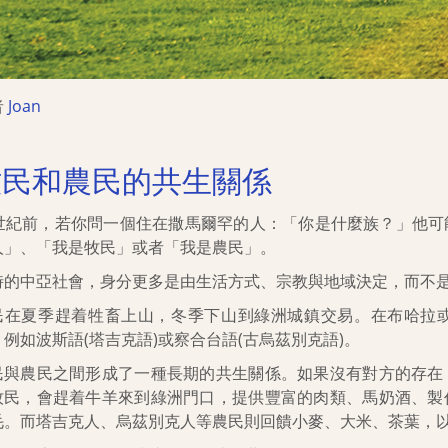
者
Joan
牧民和農民的共生關係
9世紀前，若你問一個住在撒馬爾罕的人：「你是什麼族？」他
人」、「我是牧民」或者「我是農民」。
時的中亞社會，身分更多是由生活方式、宗教與地域決定，而不
民在夏季趕着牲畜上山，冬季下山到綠洲城鎮交易。在布哈拉
，例如波斯語(塔吉克語)或察合台語(古烏茲別克語)。
民與農民之間形成了一種長期的共生關係。如果沒有對方的存在
牧民，會趕着牛羊來到綠洲門口，提供豐富的肉類、馬奶酒、製
毛。而塔吉克人、烏茲別克人等農民則回饋小麥、大米、茶葉，