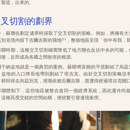
「製造」出來的。
交叉切割的劃界
外，蘇聯在劃定邊界時採取了交叉切割的策略。例如，將擁有大
茲別克境內留下吉爾吉斯的飛地
，整個地區呈現「你中有我，
註2
蘇聯時期，這種交叉切割確實降低了地方聯合反抗中央的可能，
體後，反而成為各國之間衝突的根源。
爾干納盆地就是一個典型的案例。蘇聯將富饒的平原劃給了烏茲
；盆地的入口狹長地帶則劃給了塔吉克。由於交叉切割策略沒
：耕田得去烏茲別克，灌溉依賴吉爾吉斯，貨運得經過塔吉克關
蘇聯體制下，這些地區被整合進同一個經濟系統，因此運作尚能
，這種高度交錯的空間結構，便頻繁引發邊境衝突。