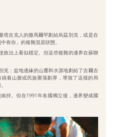
量塔吉克人的撒馬爾罕劃給烏茲別克，或是在
我中有你」的複雜混居狀態。
使政治上看似穩定。但這些複雜的邊界在蘇聯
別克；盆地邊緣的山麓和水源地劃給了吉爾吉
有繞着山脈或民族聚落劃界，導致了這樣的局
口。
維持。但在1991年各國獨立後，邊界變成國