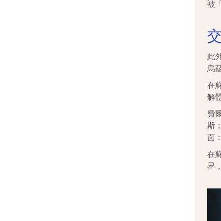
被
此
烏
在
解
費
斯
面
在
界