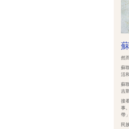
然
蘇
活
蘇
吉
接
事
帶
民