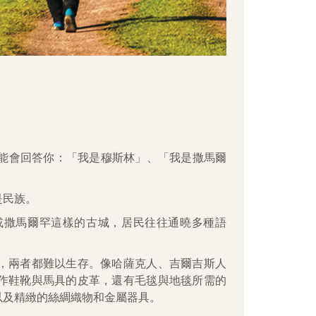
可能會回答你：「我是穆斯林」、「我是撒馬爾
是民族。
或撒馬爾罕這樣的古城，居民往往通曉多種語
，兩者都難以生存。像哈薩克人、吉爾吉斯人
作鞋靴與馬具的皮革，還有毛毯與地毯所需的
以及精緻的絲綢織物和金屬器具。