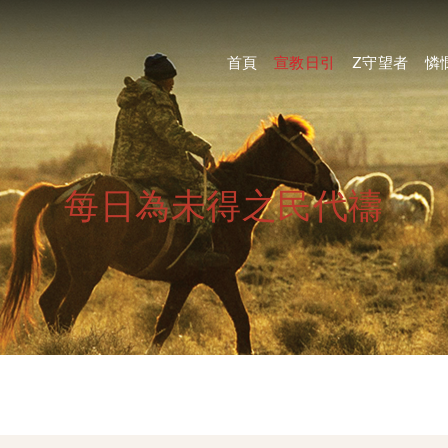
首頁
宣教日引
Z守望者
憐
每日為未得之民代禱