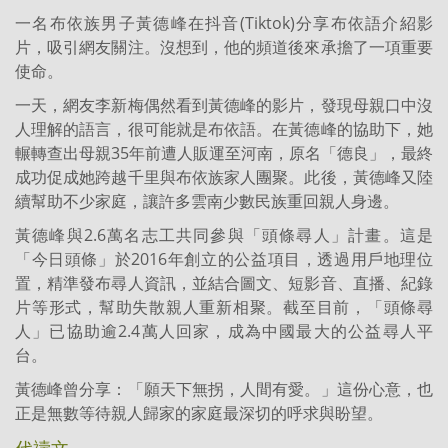
一名布依族男子黃德峰在抖音(Tiktok)分享布依語介紹影
片，吸引網友關注。沒想到，他的頻道後來承擔了一項重要
使命。
一天，網友李新梅偶然看到黃德峰的影片，發現母親口中沒
人理解的語言，很可能就是布依語。在黃德峰的協助下，她
輾轉查出母親35年前遭人販運至河南，原名「德良」，最終
成功促成她跨越千里與布依族家人團聚。此後，黃德峰又陸
續幫助不少家庭，讓許多雲南少數民族重回親人身邊。
黃德峰與2.6萬名志工共同參與「頭條尋人」計畫。這是
「今日頭條」於2016年創立的公益項目，透過用戶地理位
置，精準發布尋人資訊，並結合圖文、短影音、直播、紀錄
片等形式，幫助失散親人重新相聚。截至目前，「頭條尋
人」已協助逾2.4萬人回家，成為中國最大的公益尋人平
台。
黃德峰曾分享：「願天下無拐，人間有愛。」這份心意，也
正是無數等待親人歸家的家庭最深切的呼求與盼望。
代禱文