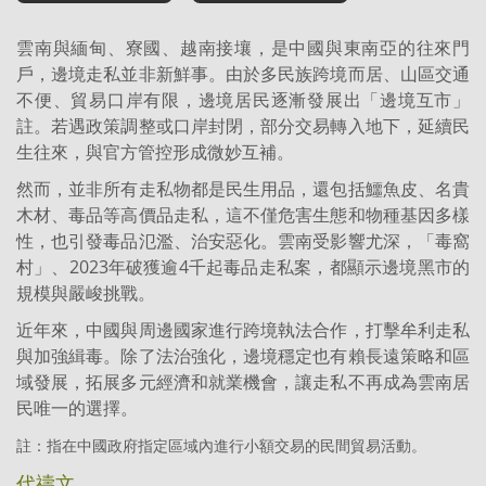
雲南與緬甸、寮國、越南接壤，是中國與東南亞的往來門
戶，邊境走私並非新鮮事。由於多民族跨境而居、山區交通
不便、貿易口岸有限，邊境居民逐漸發展出「邊境互市」
註。若遇政策調整或口岸封閉，部分交易轉入地下，延續民
生往來，與官方管控形成微妙互補。
然而，並非所有走私物都是民生用品，還包括鱷魚皮、名貴
木材、毒品等高價品走私，這不僅危害生態和物種基因多樣
性，也引發毒品氾濫、治安惡化。雲南受影響尤深，「毒窩
村」、2023年破獲逾4千起毒品走私案，都顯示邊境黑市的
規模與嚴峻挑戰。
近年來，中國與周邊國家進行跨境執法合作，打擊牟利走私
與加強緝毒。除了法治強化，邊境穩定也有賴長遠策略和區
域發展，拓展多元經濟和就業機會，讓走私不再成為雲南居
民唯一的選擇。
註：指在中國政府指定區域內進行小額交易的民間貿易活動。
代禱文