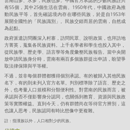
雲南山多、水多，民族也多。中國官方承認的少數民族註共
有55個，其中25個生活在雲南。1950年代，中國政府為推
動民族平等，首先確認境內存在哪些民族，於是自1953年
展開全國性的「民族識別」。民族交錯而居的雲南，自然成
為起點。
政府派遣訪問團深入村寨，訪問民眾、說明政策，也拜訪地
方菁英，蒐集各民族資料。上千名學者和學生也投入其中，
從民族學、歷史學、語言學等角度彙整民族報告。當中央開
放申請民族身分時，雲南有兩百多個族群提出申請，盼望爭
取法律保障與平等權。
不過，並非每個群體都獲得個別承認。有的被歸入其他民族
名下，有的則未列入官方名單。判別標準除了語言、歷史之
外，也考量人口規模和分類便利性。對雲南的民族而言，被
承認與否不僅影響身分認同，也關係到教育、資源與民族政
策等實際權益。直到今天，仍有群體尚在等待官方辨別，這
也讓人思考，民族認同有時比想像中更複雜。
註：指漢族以外，人口相對少的民族。