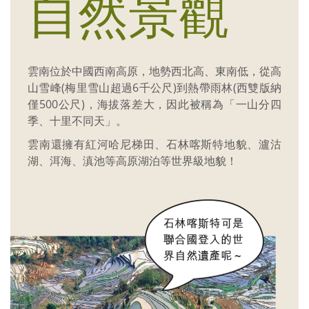
自然景觀
雲南位於中國西南高原，地勢西北高、東南低，從高
山雪峰(梅里雪山超過6千公尺)到熱帶雨林(西雙版納
僅500公尺)，海拔落差大，因此被稱為「一山分四
季、十里不同天」。
雲南還擁有紅河哈尼梯田、石林喀斯特地貌、瀘沽
湖、洱海、滇池等高原湖泊等世界級地貌！