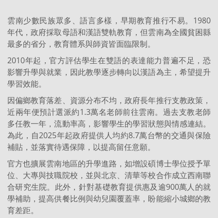
雲南少數民族眾多、語言多樣，早期教育推行不易。1980
年代，政府採取母語和漢語雙軌教育，但雲南為全國貧困縣
最多的省分，教育體系與師資皆面臨限制。
2010年起，官方評估學生在雙語的表達能力普遍不足，恐
影響升學與就業，因此教學逐步轉向以漢語為主，希望提升
學習效能。
因偏鄉教育落差、資源分布不均，政府長年推行支教政策，
近兩年便預計選派約1.3萬名老師前往雲南。過去支教老師
多任教一年，流動率高，影響學生的學習狀態與情感連結。
為此，自2025年起政府提供人均約8.7萬台幣的交通與保險
補貼，並落實待遇保障，以提高留任意願。
官方也擴展雲南地區的升學進路，如增設碩博士學位授予單
位、大專與技職院校，並與北京、清華等校合作成立西南聯
合研究生院。此外，針對基礎教育提供惠及逾900萬人的就
學補助，提高供餐比例與幼兒園覆蓋率，盼能縮小城鄉的教
育差距。