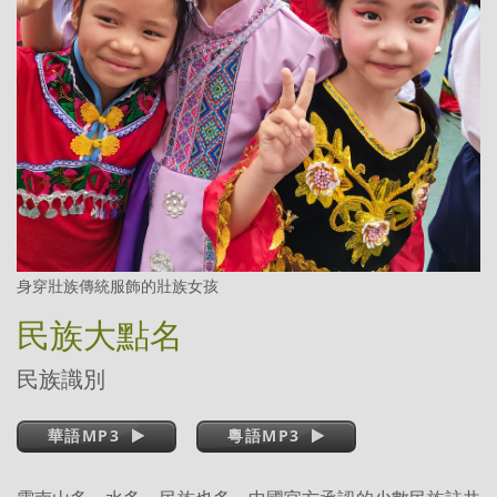
身穿壯族傳統服飾的壯族女孩
民族大點名
民族識別
華語MP3
粵語MP3