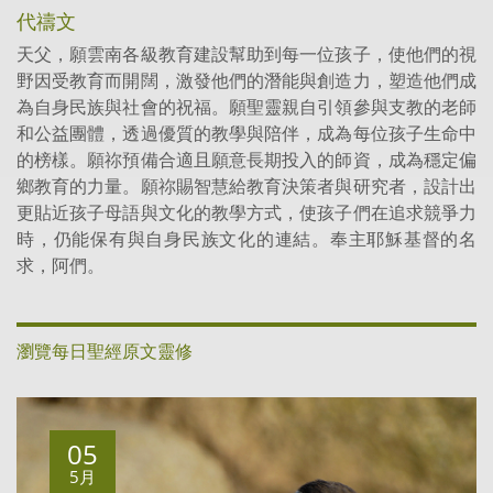
代禱文
天父，願雲南各級教育建設幫助到每一位孩子，使他們的視
野因受教育而開闊，激發他們的潛能與創造力，塑造他們成
為自身民族與社會的祝福。願聖靈親自引領參與支教的老師
和公益團體，透過優質的教學與陪伴，成為每位孩子生命中
的榜樣。願祢預備合適且願意長期投入的師資，成為穩定偏
鄉教育的力量。願祢賜智慧給教育決策者與研究者，設計出
更貼近孩子母語與文化的教學方式，使孩子們在追求競爭力
時，仍能保有與自身民族文化的連結。奉主耶穌基督的名
求，阿們。
瀏覽每日聖經原文靈修
05
5月