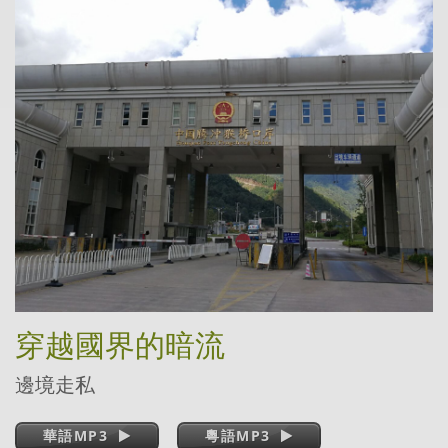
穿越國界的暗流
邊境走私
華語MP3
粵語MP3