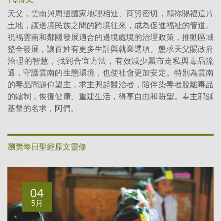
天父，雲南與周邊國家地理相連、商貿密切，願祢賜福這片
土地，讓邊境民族之間的跨境往來，成為促進福祉的管道。
祝福雲南和鄰國發展適合的邊境處境的治理政策，推動區域
整全發展，讓百姓有更多生計與就業選項。懇求天父賜政府
治理的智慧，找到合宜方法，有效減少黑市走私與毒品流
通，守護雲南的生態環境，也使社會更加安定。特別為雲南
的毒品問題仰望主，求主興起醫治者，陪伴染毒者脫離毒品
的轄制，恢復健康、重建生活，得享自由和盼望。奉主耶穌
基督的名求，阿們。
瀏覽每日聖經原文靈修
04
5月