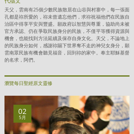
代禱文
天父，雲南有25個少數民族散居在山谷與村寨中，每一張面
孔都是祢所愛的，祢未曾遺忘他們，求祢祝福他們在民族自
治區中得享平安與豐盛。願政府以智慧與尊重，協助尚未被
官方承認、仍在爭取民族身分的民族，不僅平等獲得資源與
機會，也能找到方法延續及保存自身文化。天父，不論地上
的民族身分如何，感謝祢賜下世界奪不走的神兒女身分，願
雲南眾民族有機會聽見福音，回到祢的家中。奉主耶穌基督
的名求，阿們。
瀏覽每日聖經原文靈修
02
5月