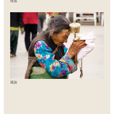
傣族
藏族