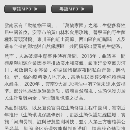
華語MP3
粵語MP3
雲南素有「動植物王國」、「萬物家園」之稱，生態多樣性
居中國首位。安寧市的黃山林和食用玫瑰、晉寧區的野生菌
種和青頭潛鴨、東川區的紅土高原、西山區的紅嘴鷗，以及
遍布全省的濕地與自然保護區，共同構築出豐富的生態系。
然而，人為破壞生態事件時有所聞。2018年，曲靖區一間
礦產與能源企業因長年排放廢水和廢氣，嚴重汙染空氣與河
川，被政府勒令停業，卻被媒體揭露夜間私自營業，將含
鉛、鋅、鎘的廢料滲入地下水，當地居民長達5年仰賴礦泉
水維生。2020年，雲南9大高原湖泊中有7個未達水質標
準。部分地區因旅遊業蓬勃，破壞自然環境，生態保護與居
民生計常難兩全，管理難度也隨之提高。
為面對挑戰，以及避免官員在生態修復工程中圖利，雲南近
年推行《生態環境保護條例》，劃設生態保護紅線區域，實
施「河湖長制」註與智慧監測科技，並引入第三方審核與公
民參與，期盼強化治理效能與制度透明。隨着綠色轉型推