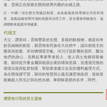
進，雲南正在探索生態與經濟共榮的永續之路。
註：中國一項生態文明建設制度，由各級黨政領導擔任河長和湖
長，負責組織領導河湖的保護與治理工作，旨在通過明確責任、協
調聯動來維護河湖健康。
代禱文
天父，讚美祢，雲南豐富的生態、多樣的動植物，都是祢奇
妙且細緻的創造，願雲南各民族在大自然中，認出創造主的
榮美與慈愛。求祢憐憫受空氣、河川汙染影響的居民，醫治
他們的身心，並興起專家學者投入，使人與土地都得着修
復。願祢提升重金屬與能源企業的環保意識，並透過完善的
環境法規與監督制度，幫助業者建立合宜的廢料處理方式。
為生態保護守望，願祢的智慧與公義充滿雲南政府，使政策
能兼顧人民生計與自然永續。奉耶穌基督的名求，阿們。
瀏覽每日聖經原文靈修