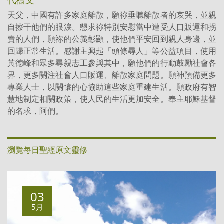
天父，中國有許多家庭離散，願祢垂聽離散者的哀哭，並親
自擦干他們的眼淚。懇求祢特別安慰當中遭受人口販運和拐
賣的人們，願祢的公義彰顯，使他們平安回到親人身邊，並
回歸正常生活。感謝主興起「頭條尋人」等公益項目，使用
黃德峰和眾多尋親志工參與其中，願他們的行動鼓勵社會各
界，更多關注社會人口販運、離散家庭問題。願神預備更多
專業人士，以關懷的心協助這些家庭重建生活。願政府有智
慧地制定相關政策，使人民的生活更加安全。奉主耶穌基督
的名求，阿們。
瀏覽每日聖經原文靈修
03
5月