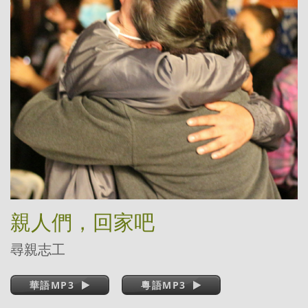
親人們，回家吧
尋親志工
華語MP3
粵語MP3