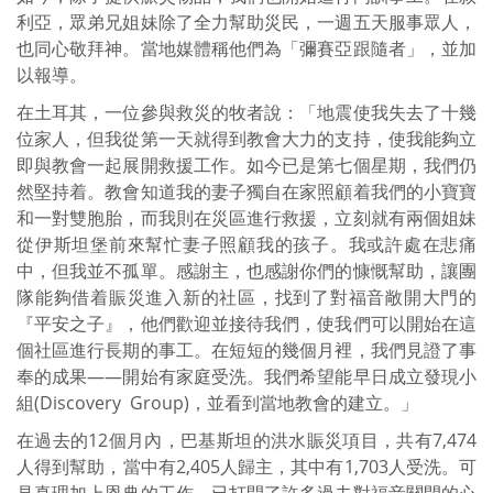
利亞，眾弟兄姐妹除了全力幫助災民，一週五天服事眾人，
也同心敬拜神。當地媒體稱他們為「彌賽亞跟隨者」，並加
以報導。
在土耳其，一位參與救災的牧者說：「地震使我失去了十幾
位家人，但我從第一天就得到教會大力的支持，使我能夠立
即與教會一起展開救援工作。如今已是第七個星期，我們仍
然堅持着。教會知道我的妻子獨自在家照顧着我們的小寶寶
和一對雙胞胎，而我則在災區進行救援，立刻就有兩個姐妹
從伊斯坦堡前來幫忙妻子照顧我的孩子。我或許處在悲痛
中，但我並不孤單。感謝主，也感謝你們的慷慨幫助，讓團
隊能夠借着賑災進入新的社區，找到了對福音敞開大門的
『平安之子』，他們歡迎並接待我們，使我們可以開始在這
個社區進行長期的事工。在短短的幾個月裡，我們見證了事
奉的成果——開始有家庭受洗。我們希望能早日成立發現小
組(Discovery Group)，並看到當地教會的建立。」
在過去的12個月內，巴基斯坦的洪水賑災項目，共有7,474
人得到幫助，當中有2,405人歸主，其中有1,703人受洗。可