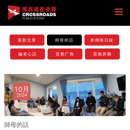
最新文章
師母的話
差傳換日線
編者心語
宣教广角
宣教拼圖
10月
2024
師母的話