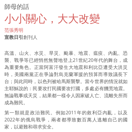
師母的話
小小關心，大大改變
范張秀明
宣教日引
創刊人
高溫、山火、水災、旱災、颱暴、地震、瘟疫、內亂、恐
襲、戰爭等已經悄然無聲地登上21世紀20年代的舞台，成
為重要角色。正當阿富汗發生大地震和利比亞遭受大洪災
時，美國兩黨正在爭論對烏克蘭軍援的預算而導致議長下
台；與此同時，以色列被哈馬斯襲擊。當今世界的情況就如
主耶穌說的：民要攻打民國要攻打國，多處必有饑荒地震。
無論戰事或天災，結果都一樣令人因家破人亡、流離失所而
成為難民。
第一類就是政治難民。例如2011年的敘利亞內亂，以及
2022年的俄烏戰爭，兩者都導致數百萬人逃離自己的國
家，以避難和尋求安全。