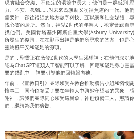
現實融合交織、不確定的環境中長大；他們是一群感到 壓
力、不安、孤獨……對未來既無助又彷徨焦慮的一代。他們
需要神，卻往錯誤的地方數字科技、互聯網和社交媒體，尋
找心靈的居所。然而，神愛Z世代的年輕人，祂定會親自尋
找他們。美國肯塔基州阿斯伯里大學(Asbury University)
所發生的復興，在在顯示出神是他們所尋求的答案，也是心
靈終極平安和滿足的源頭。
是的，聖靈正在激發Z世代的大學生渴望神；在他們深沉地
認為ChatGPT這類人工智能可以了解、回應和滿足身心靈需
要的錯亂中， 神要引導他們回轉歸向祂。
年前，《宣教日引》團隊領受在教會推動禱告小組和憐憫關
懷事工，同時也領受了要在年輕人中興起守望者的異象。感
謝神，讓我們團隊同心領受這異象，神也預備工人。懇請你
們，繼續為我們禱告。