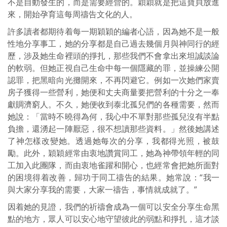
不是自動發生的，而是需要經營的。穎穎就是把這寶貝放進
來，開始孕育這每周禱告文化的人。
許多讀者都期待着每一期穎穎的編者心語，因為她不是一般
性地分享事工，她的分享都是自己過去幾個月與神同行的經
歷，涉及她生命裡頭的掙扎，那些我們不會拿出來坦誠談論
的軟弱。但她正視自己生命中每一個隱藏的罪，並操練公開
認罪，把黑暗向光攤開來，不再閃避它。例如一次她們家賣
房子獲得一些營利，她便和丈夫商量要把營利的十分之一奉
獻賙濟窮人。不久，她便收到泰北孤兒們的各種需要，然而
她說：「當時不曉得為何，我心中不單對那些孤兒沒有半點
負擔，還湧起一陣厭惡，很不想讀那些資料。」然後她講述
了神怎樣改變她。透過她每次的分享，我都得光照，被鼓
勵。此外，穎穎經常由衷地讚賞同工，她為神帶領年輕的同
工加入此團隊，而由衷地雀躍和開心，也經常會把她所面對
的困境得着改善，歸功于同工禱告的結果。她常說：“我一
與大家分享我的需要，大家一禱告，事情就成就了。”
因着她的見證，我們的祈禱會成為一個可以安全分享生命黑
點的地方，眾人可以安心地守望彼此的弱點和掙扎，這才談