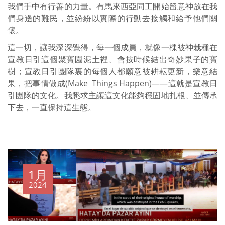
我們手中有行善的力量。有馬來西亞同工開始留意神放在我
們身邊的難民，並紛紛以實際的行動去接觸和給予他們關
懷。
這一切，讓我深深覺得，每一個成員，就像一棵被神栽種在
宣教日引這個聚寶園泥土裡、會按時候結出奇妙果子的寶
樹；宣教日引團隊裏的每個人都願意被耕耘更新，樂意結
果，把事情做成(Make Things Happen)——這就是宣教日
引團隊的文化。我懇求主讓這文化能夠穩固地扎根、並傳承
下去，一直保持這生態。
1月
2024