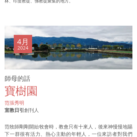
林、印度教徒、佛教徒聚集的地方。
4月
2024
師母的話
寶樹園
范張秀明
宣教日引
創刊人
范牧師剛剛開始牧會時，教會只有十來人，後來神慢慢地賜
下一群很有活力、熱心主動的年輕人，一位來訪者對我們