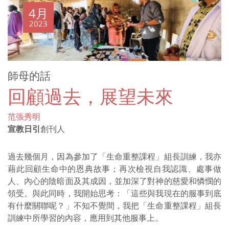
4月
2023
師母的話
回顧過去，展望未來
范張秀明
宣教日引
創刊人
過去幾個月，因為參加了「生命重整課程」組長訓練，我亦
藉此回顧生命中的恩典故事；再次檢視自我認識、處事做
人、內心的陰暗面及其成因，並加深了對神的慈愛和憐憫的
領受。與此同時，我開始思考：「這些與我現在的服事到底
有什麼關聯呢？」不知不覺間，我把「生命重整課程」組長
訓練中所學習的內容，應用到其他服事上。