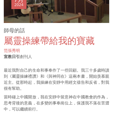
2024
師母的話
屬靈操練帶給我的寶藏
范張秀明
宣教日引
創刊人
最近我對自己的生命和事奉作了一些回顧。我三十多歲時讀
到《屬靈操練禮讚》和《與神同在》這兩本書，開始羡慕親
近主。從那時起，我操練在安靜中用經文禱告和反省，對我
很有幫助。
當時碰上中國開放，我在安靜中留意神在中國教會的作為，
思考背後的意義，在多變的事奉崗位上，保護我不落在苦澀
中，可以繼續前行。