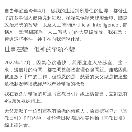
自去年底至今年4月，從我的生活到所居住的世界，都發生
了許多事個人健康亮起紅燈、極端氣候頻繁肆虐全球、國際
政治局勢的改變，以及人工智能(Artificial Intelligence，簡
稱AI，臺灣翻譯為「人工智慧」)的大突破等等。我在想：
透過這些事件，神正在向我們說什麼。
世事在變，但神的帶領不變
2022年12月，因為心跳過快，我兩度進入急診室。接下
來，幾個月的時間，都在調整藥物處理心臟問題。雖然因此
被迫放下手中的工作，但感恩的是，慈愛的天父總是把這些
危機狀況轉換成經歷祂奇妙帶領的機會：
我在教會所帶領的每週《宣教日引》線上禱告會，立刻就有
4位弟兄姐妹補上。
天父差派了一位對宣教有負擔的傳道人，負責撰寫每月《宣
教日引》PPT內容，並預備日後協助在美推動《宣教日引》
線上禱告會。