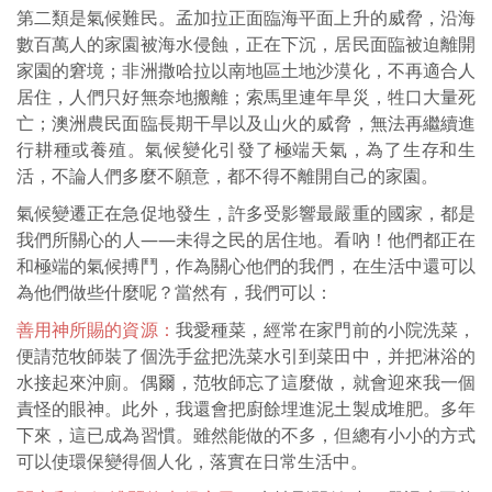
第二類是氣候難民。孟加拉正面臨海平面上升的威脅，沿海
數百萬人的家園被海水侵蝕，正在下沉，居民面臨被迫離開
家園的窘境；非洲撒哈拉以南地區土地沙漠化，不再適合人
居住，人們只好無奈地搬離；索馬里連年旱災，牲口大量死
亡；澳洲農民面臨長期干旱以及山火的威脅，無法再繼續進
行耕種或養殖。氣候變化引發了極端天氣，為了生存和生
活，不論人們多麼不願意，都不得不離開自己的家園。
氣候變遷正在急促地發生，許多受影響最嚴重的國家，都是
我們所關心的人——未得之民的居住地。看吶！他們都正在
和極端的氣候搏鬥，作為關心他們的我們，在生活中還可以
為他們做些什麼呢？當然有，我們可以：
善用神所賜的資源：
我愛種菜，經常在家門前的小院洗菜，
便請范牧師裝了個洗手盆把洗菜水引到菜田中，并把淋浴的
水接起來沖廁。偶爾，范牧師忘了這麼做，就會迎來我一個
責怪的眼神。此外，我還會把廚餘埋進泥土製成堆肥。多年
下來，這已成為習慣。雖然能做的不多，但總有小小的方式
可以使環保變得個人化，落實在日常生活中。