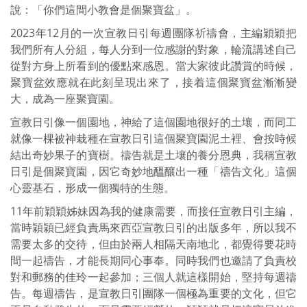
說：「你們這間小教會是個聚寶盆」。
2023年12月的一次宣教日引每週團隊祈禱會，主編穎穎把
我們所有人分組，每人分到一位感謝的對象，輪流講述自己
從對方身上所看到的優點來感恩。當大家彼此讚賞的時候，
聚寶盆效應就在此刻呈現出來了，接着這個聚寶盆漸漸變
大，成為一座聚寶園。
宣教日引像一個園地，神給了這個園地很好的土壤，而同工
就像一棵被神栽種在宣教日引這個聚寶園泥土裡、會按時候
結出奇妙果子的寶樹。禱告就是土壤的養分恩典，我稱宣教
日引是個聚寶園，因它奇妙地醞釀出一種「禱告文化」這個
心靈基石，形成一個獨特的生態。
11年前穎穎姊妹因為我的健康需要，而接任宣教日引主編，
當時穎穎已經負責馬來西亞宣教日引的出版多年，所以我不
需要太多的交待，但由於兩人相隔天南地北，都覺得要花時
間一起禱告，才能長期同心事奉。同時我們也邀請了負責校
對和郵務的佳玲一起參加；三個人就這樣開始，堅持每週禱
告。每週禱告，是宣教日引團隊一個極為重要的文化，但它