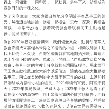
得上一同領受，一同印證，一起動員。多年下來，祈禱成為
宣教日引的一種文化。
除了分享生命，大家也很自然地分享關於事奉及事工的領
受，然後適當地討論，接着一起禱告、思考、探索，再禱告
等候。 非常奇妙地，接着我們就會發現有同工主動地起
步，開展這些事工。
例如2020年新冠疫情期間，我們領受異象，動員每個華人
教會皆能成立雲端為未得之民禱告的小組，梅蘭牧師就主動
找上我們！不久後，台灣的編輯就在當地開始推廣，每週四
晚上半個小時的禱告。馬來西亞的同工也自動成立這樣的祈
禱會，每月一次的宣教士分享就和台灣團隊聯合。馬來西亞
同工也主動推薦加拿大的李以諾傳道，讓他在加拿大推動禱
告事工。兩位從香港到加拿大留學和工作的姊妹，主動和我
們聯絡成為禱告小組的組長。2021年緬甸軍變、阿富汗變
天；2022年俄烏戰爭、巴國大水；2023年土敘大地震；在
這動蕩不安的局勢中，同工帶着沉重的心情持續禱告，同時
展開憐憫關懷事工，籌款回應這段日子各地的需要，並呼籲
基督徒操練固定把1%收入存起來，以便在世界有需要時，