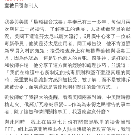
宣教日引
創刊人
我參與美國「晨曦福音戒毒」事奉已有三十多年，每個月兩
次與同工一起禱告、了解事工的進展，以及戒毒學員的狀
況。美國正遭逢芬太尼成癮大流行，6月底中心來了一位戒
毒新學員，他就是芬太尼使用者。同工報告說，他不肯遵照
新學員入村的規矩：接受檢查身上有無攜帶藥物與吸毒工
具，因為他認為，這是對他個人的冒犯。感謝神，還好劉民
和牧師在場，他分享了這方面的經驗和處理技巧，並說道：
「我們在維護中心所制定的戒毒原則和堅守聖經真理的同
時，最重要就是讓對方感到被接受、被了解，而不是被排斥
或被命令，而溝通就是表達原則和關注的最佳方式。」
劉牧師給了我很大的提醒。看着美國兩黨對峙、中美隨時擦
槍走火、俄羅斯瓦格納叛變……作為為未得之民禱告的事奉
者，除了禱告和憐憫關懷事工，我還應留意什麼？
與此同時，我正在編寫七月份有關俄烏戰爭的禱告簡報
PPT。網上烏克蘭所釋出令人熱血沸騰的反攻宣傳片，我請