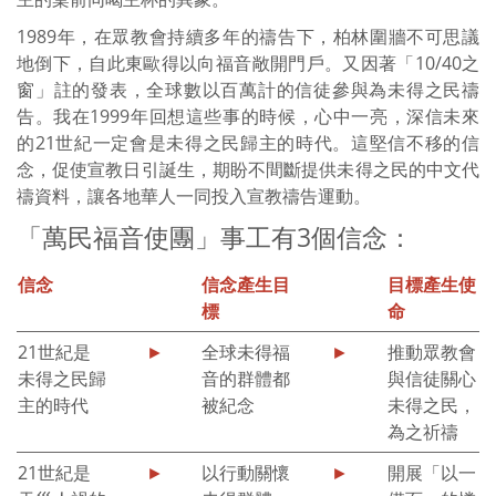
1989年，在眾教會持續多年的禱告下，柏林圍牆不可思議
地倒下，自此東歐得以向福音敞開門戶。又因著「10/40之
窗」註的發表，全球數以百萬計的信徒參與為未得之民禱
告。我在1999年回想這些事的時候，心中一亮，深信未來
的21世紀一定會是未得之民歸主的時代。這堅信不移的信
念，促使宣教日引誕生，期盼不間斷提供未得之民的中文代
禱資料，讓各地華人一同投入宣教禱告運動。
「萬民福音使團」事工有3個信念：
信念
信念產生目
目標產生使
標
命
21世紀是
►
全球未得福
►
推動眾教會
未得之民歸
音的群體都
與信徒關心
主的時代
被紀念
未得之民，
為之祈禱
21世紀是
►
以行動關懷
►
開展「以一