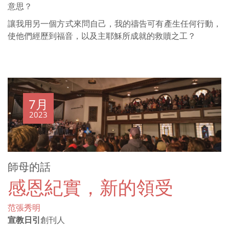
意思？
讓我用另一個方式來問自己，我的禱告可有產生任何行動，
使他們經歷到福音，以及主耶穌所成就的救贖之工？
7月
2023
師母的話
感恩紀實，新的領受
范張秀明
宣教日引
創刊人