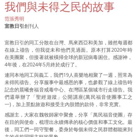
我們與未得之民的故事
范張秀明
宣教日引
創刊人
宣教日引的同工分散在台灣、馬來西亞和美加，雖然每週都
在線上禱告，但我從未和他們見過面。原本打算2020年時
在美團聚，但接著就被橫掃全球的新冠病毒困住。感謝神，
4年後，在2024年5月終於成行了。
連同本地同工與義工，我們19人喜樂地相聚了一週，照常為
未得民禱告、分享服事中最感恩的事，也參觀了線上禱告時
記念的晨曦會福音戒毒中心、在灣區某個城市行走禱告。我
們還舉辦了「聖經遊蹤」公開講座(萬民福音使團事工之
一)，加上景點旅遊和接受主內肢體的款待，非常充實。
感謝主，大家在魏牧師家中聚會，分享「萬民福音使團」存
在目的與使命，梳理出永續傳承的核心價值和事工文化。最
後，同工們一同守聖餐，委身於每個未得之民群體都能來到
主的桌前同喝主杯的異象。