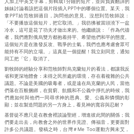
人加上中英文字幕，剪輯成1分鐘的短片，並與負責翻譯的
姊妹討論着該把這個片段插入PPT中的哪個位置。某天，我
拿PPT給范牧師過目，詢問他的意見。沒想到范牧師說：
「不要播放這個短片，把它取消。」我彷彿被當頭澆下一盆
冷水，這可是花了功夫才做出來的。他繼續說：「作為代禱
者，我們應對俄烏雙方都抱着持平、希望他們和平的態度。
這個短片是在激發反攻、戰爭的士氣，我們也應考慮會眾可
能持有不同的立場。」這真是一個提醒！我立刻同意，通知
同工把「它」取消了。
劉牧師的經驗分享和范牧師對烏克蘭短片的看法，都讓我反
省和更深地體會：未得之民所處的環境，存在着複雜的公共
議題。不論是美國的吸毒者，或是遠在烏克蘭的人民，當他
們落在百般捆綁，在貧窮、飢餓和不公義中掙扎的時候，我
們應如何與他們一同尋求神的恩典、愛、公義和憐憫的彰
顯；並在製造問題的另一方身上，看見神的寬容與忍耐？
基督徒不應只是在教會裡談論聖經，增進彼此間的關係；我
們要走出去，向教會之外的世界作見證、傳福音，更要面對
許多公共議題。發稿之時，台灣＃Me Too運動方興未艾，