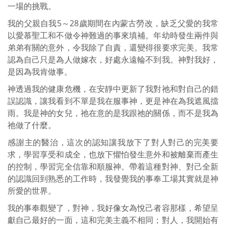
一場的挑戰。
我的父親自我5～28歲期間在內蒙古勞改，缺乏父愛的我常
以愛慕聖工和不做令神難過的事來填補。年幼時發生兩件與
弟弟有關的意外，令我除了自責，還變得很要求完美。我常
認為自己只是為人做嫁衣，好處永遠輪不到我。神對我好，
是因為我肯做事。
神透過我的健康危機，在安靜中更新了我對祂和對自己的錯
誤認識，讓我看到不單是我在服事神，更是神在為我遮風擋
雨。我是神的女兒，祂在意的是我跟祂的關係，而不是我為
祂做了什麼。
感謝主的醫治，這次的認知讓我放下了對人對己的完美要
求，學習享受和成全，也放下懼怕發生意外和被離棄而產生
的控制，學習完全信靠和順服神。帶着這種對神、對己全新
的認識回到熟悉的工作時，我發覺我的事奉工場其實就是神
所愛的世界。
我的事奉觀變了，對神，我好像女為悅己者容那樣，希望呈
獻自己最好的一面，這和完美主義不相同；對人，我開始有