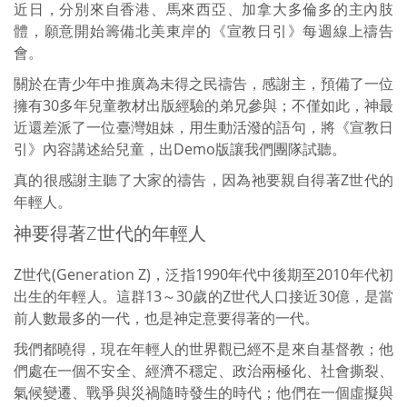
近日，分別來自香港、馬來西亞、加拿大多倫多的主內肢
體，願意開始籌備北美東岸的《宣教日引》每週線上禱告
會。
關於在青少年中推廣為未得之民禱告，感謝主，預備了一位
擁有30多年兒童教材出版經驗的弟兄參與；不僅如此，神最
近還差派了一位臺灣姐妹，用生動活潑的語句，將《宣教日
引》內容講述給兒童，出Demo版讓我們團隊試聽。
真的很感謝主聽了大家的禱告，因為祂要親自得著Z世代的
年輕人。
神要得著Z世代的年輕人
Z世代(Generation Z)，泛指1990年代中後期至2010年代初
出生的年輕人。這群13～30歲的Z世代人口接近30億，是當
前人數最多的一代，也是神定意要得著的一代。
我們都曉得，現在年輕人的世界觀已經不是來自基督教；他
們處在一個不安全、經濟不穩定、政治兩極化、社會撕裂、
氣候變遷、戰爭與災禍隨時發生的時代；他們在一個虛擬與