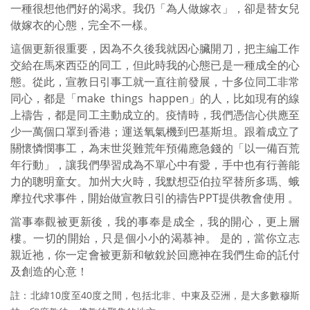
一種很想他們好的渴求。我仍「為人做嫁衣」，卻是替女兒
做嫁衣的心態，完全不一樣。
這個更新很重要，因為不久後我就因心臟開刀，把主編工作
交給在馬來西亞的同工，但此時我的心態已是一種成全的心
態。從此，宣教日引事工就一直往前發展，十多位同工非常
同心，都是「make things happen」的人，比如現有的線
上禱告，都是同工主動成立的。疫情時，我們憑信心供應至
少一萬個口罩到香港；運送氧氣機到巴基斯坦。跟着成立了
關懷憐憫事工，為末世災難荒年預備應急錢的「以一備百荒
年行動」，讓我們學習成為不單心中有愛，手中也有行善能
力的聰明童女。加州大火時，我默想亞伯拉罕替所多瑪、蛾
摩拉代求事件，開始做宣教日引的禱告PPT提供教會使用 。
當事奉觀被更新後，我的事奉是成全，我的開心，更上層
樓。一切的開始，只是個小小的渴慕神。 是的，當你立志
親近祂，你一定會被更新和敏銳於回應神在我們生命的託付
及創造的心意！
註：北緯10度至40度之間，包括北非、中東及亞洲，是大多數穆斯