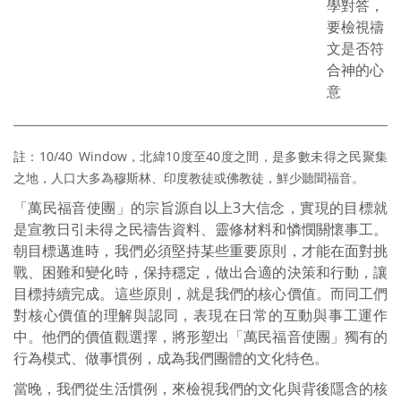
學對答，
要檢視禱
文是否符
合神的心
意
註：10/40 Window，北緯10度至40度之間，是多數未得之民聚集
之地，人口大多為穆斯林、印度教徒或佛教徒，鮮少聽聞福音。
「萬民福音使團」的宗旨源自以上3大信念，實現的目標就
是宣教日引未得之民禱告資料、靈修材料和憐憫關懷事工。
朝目標邁進時，我們必須堅持某些重要原則，才能在面對挑
戰、困難和變化時，保持穩定，做出合適的決策和行動，讓
目標持續完成。這些原則，就是我們的核心價值。而同工們
對核心價值的理解與認同，表現在日常的互動與事工運作
中。他們的價值觀選擇，將形塑出「萬民福音使團」獨有的
行為模式、做事慣例，成為我們團體的文化特色。
當晚，我們從生活慣例，來檢視我們的文化與背後隱含的核