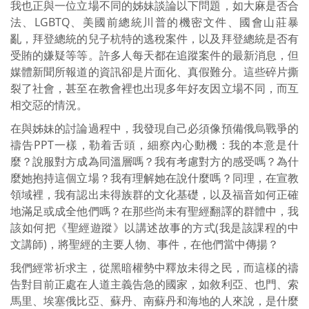
我也正與一位立場不同的姊妹談論以下問題，如大麻是否合
法、LGBTQ、美國前總統川普的機密文件、國會山莊暴
亂，拜登總統的兒子杭特的逃稅案件，以及拜登總統是否有
受賄的嫌疑等等。許多人每天都在追蹤案件的最新消息，但
媒體新聞所報道的資訊卻是片面化、真假難分。這些碎片撕
裂了社會，甚至在教會裡也出現多年好友因立場不同，而互
相交惡的情況。
在與姊妹的討論過程中，我發現自己必須像預備俄烏戰爭的
禱告PPT一樣，勒着舌頭，細察內心動機：我的本意是什
麼？說服對方成為同溫層嗎？我有考慮對方的感受嗎？為什
麼她抱持這個立場？我有理解她在說什麼嗎？同理，在宣教
領域裡，我有認出未得族群的文化基礎，以及福音如何正確
地滿足或成全他們嗎？在那些尚未有聖經翻譯的群體中，我
該如何把《聖經遊蹤》以講述故事的方式(我是該課程的中
文講師)，將聖經的主要人物、事件，在他們當中傳揚？
我們經常祈求主，從黑暗權勢中釋放未得之民，而這樣的禱
告對目前正處在人道主義告急的國家，如敘利亞、也門、索
馬里、埃塞俄比亞、蘇丹、南蘇丹和海地的人來說，是什麼