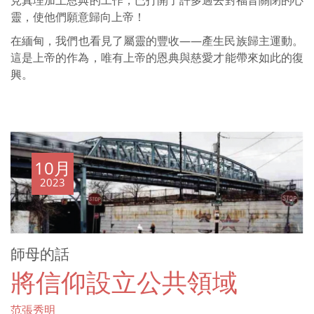
見真理加上恩典的工作，已打開了許多過去對福音關閉的心
靈，使他們願意歸向上帝！
在緬甸，我們也看見了屬靈的豐收——產生民族歸主運動。
這是上帝的作為，唯有上帝的恩典與慈愛才能帶來如此的復
興。
10月
2023
師母的話
將信仰設立公共領域
范張秀明