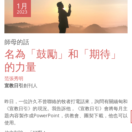
1月
2023
師母的話
名為「鼓勵」和「期待」
的力量
范張秀明
宣教日引
創刊人
昨日，一位許久不曾聯絡的牧者打電話來，詢問有關緬甸和
《宣教日引》的現況。我告訴他，《宣教日引》會將每月主
題內容製作成PowerPoint，供教會、團契下載，他也可以
使用。