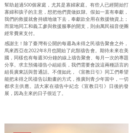
幫助超過500個家庭，尤其是寡婦家庭。有些人已經開始打
寡婦和孩子的主意，想把他們賣做奴隸。假如一直有奉獻，
我們的救援就會持續地做下去，奉獻款全用在救援物資上；
而當地同工和義工參與救援服事的開支，則由萬民福音使團
經常費來支付。
感謝主！除了臺灣有公開的每週為未得之民禱告聚會之外，
馬來西亞在2022年8月也開始了此類禱告會。期待未來在美
國，同樣也有每週30分鐘的線上禱告聚會、每月一次的專題
分享。求主預備禱告小組組長，我們需要會說這兩種語言的
組長廣東話與普通話。不僅如此，《宣教日引》同工們希望
能把未得之民禱告以動畫的方式，推廣到青少年當中，一切
都求主供應。請大家在禱告中紀念《宣教日引》日後的發
展，因為主來的日子很近了。