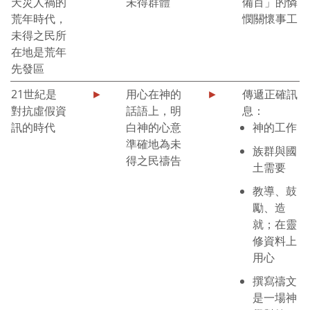
天災人禍的
未得群體
備百」的憐
荒年時代，
憫關懷事工
未得之民所
在地是荒年
先發區
21世紀是
►
用心在神的
►
傳遞正確訊
對抗虛假資
話語上，明
息：
訊的時代
白神的心意
神的工作
準確地為未
族群與國
得之民禱告
土需要
教導、鼓
勵、造
就；在靈
修資料上
用心
撰寫禱文
是一場神