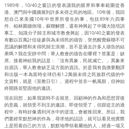
1989年，10/40之窗註的發表讓我的眼界和事奉範圍從香
港、澳門與中國擴展到許多未得之民的地區。10年後，我回
想自己來美國10年中世界所發生的事，包括89年六四事
件、柏林圍牆倒塌，蘇聯解體，還有神興起了中國大陸培訓
事工、知識分子歸主和城市教會興起，因10/40之窗的發表
有數以百萬計信徒參與為未得民的禱告，突然醒覺蘇聯不可
思議的解體和未得民歸主浪潮，豈不是過去許多人禱告的結
果嗎？我在安靜中問：華人教會的禱告在哪裡？答案是：缺
席。接着神給我的話是：「沒有異象，民就滅亡。」異象來
自資訊，華人教會缺乏這方面的資訊。於是我有負擔要翻譯
和出版一本為當時全球仍有1.2萬個未得之民族群代禱的中
文資料，就是《宣教日引》。過程中並非一帆風順，但神始
終開路並堅固他的邀請。
現在回想，如果我當時不去留意、回顧神的作為和思想背後
的意義，就領受不到主的邀請。即使領受了，但跟從主的過
程中，有時好像遇到河水中的逆流，會被推回來。所以，我
們要經常默想神的作為，尋求他的話語，就可以看見他實際
上是照着自己的方法，默默地帶領着屬他的人，經過一場又