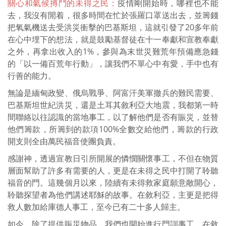
關心和氣候搏鬥的未得之民：
疫情剛開始時，哪裡也不能
去，我沒有閒着，很多時間在忙於張羅口罩送出去，並籌錢
把氧氣機送去受洪災衝擊的巴基斯坦，這就引發了20多年前
在心中埋下的想法，就是鼓勵基督徒在十一奉獻和宣教奉獻
之外，再拿出收入的1%，參與為末世災難荒年預備應急錢
的「以一備百荒年行動」，讓我們不單心中有愛，手中也有
行善的能力。
無論是緬甸政變、俄烏戰爭、阿富汗美軍撤兵的難民需要、
巴基斯坦世紀洪災，還是土耳其敘利亞大地震，我都第一時
間聯絡以往認識的當地事工，以了解他們是否有賑災，並替
他們籌款，所籌到的款項100%全數交給他們，籌款的行政
開支則全由萬民福音使團負責。
感謝神，透過宣教日引所開展的憐憫關懷事工，不但在物質
層面幫助了許多有需要的人，更是在未得之民中打開了聆聽
福音的門。這幾個月以來，陸續有未得救家庭願意敞開心，
聆聽探望者為他們講述耶穌的故事。在敘利亞，主更是把得
救人數加給庫德人事工，至今已有二十多人歸主。
如今，除了提供賑災物品，我們也開始進行門訓事工。在敘