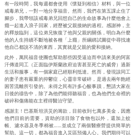
有一段時間，我每週都會使用《懷疑到相信》材料，與一位
戒毒弟兄，一對一地分享福音。然而，我們在第五課止住了
腳步，我帶領該戒毒弟兄回想自己的生命故事為什麼他會上
癮一起進入浪子回家，經歷被父親接納的過程。感謝神，主
的釋放臨到，這位弟兄恢復了他與父親的關係，明白為什麼
他的人生持續不斷地被各種「上癮」所綑綁試圖從中尋找連
他自己都說不清的東西，其實就是父親的愛和接納。
此外，萬民福音使團也幫助那些因受逼迫而申請來美的阿富
汗傳道同工（正面臨伊斯蘭政府迫害甚至死亡的威脅）過新
生活和服事，有一個家庭已經順利抵達。然而，發現該同工
的妻子患有嚴重的抑鬱症，心靈非常破碎，是過去兩年飽經
困苦流離所引發的。未得之民有許多心酸事蹟，懇請大家在
日後的禱告中，除了為他們能得聽福音，也為他們生命裡的
破碎和傷痛能在主裡得醫治守望。
感謝主！巴基斯坦洪災的籌款，目前收到七萬多美金，因應
他們目前的需要，資助的項目除了食物包以外，還加上蚊
帳、濾水器及冬季棉被……並成立了兩個醫療營提供簡單的
幫助。這一切，都為福音進入災區預備人心。我們期待可以