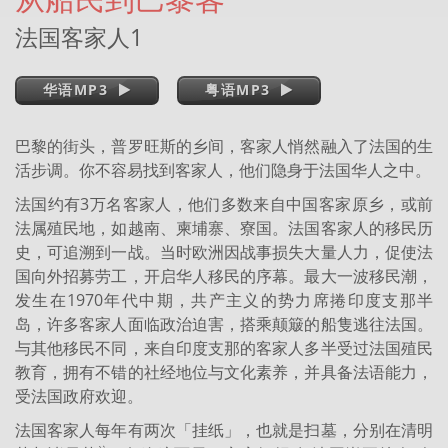
法国客家人1
华语MP3
粤语MP3
巴黎的街头，普罗旺斯的乡间，客家人悄然融入了法国的生
活步调。你不容易找到客家人，他们隐身于法国华人之中。
法国约有3万名客家人，他们多数来自中国客家原乡，或前
法属殖民地，如越南、柬埔寨、寮国。法国客家人的移民历
史，可追溯到一战。当时欧洲因战事损失大量人力，促使法
国向外招募劳工，开启华人移民的序幕。最大一波移民潮，
发生在1970年代中期，共产主义的势力席捲印度支那半
岛，许多客家人面临政治迫害，搭乘颠簸的船隻逃往法国。
与其他移民不同，来自印度支那的客家人多半受过法国殖民
教育，拥有不错的社经地位与文化素养，并具备法语能力，
受法国政府欢迎。
法国客家人每年有两次「挂纸」，也就是扫墓，分别在清明