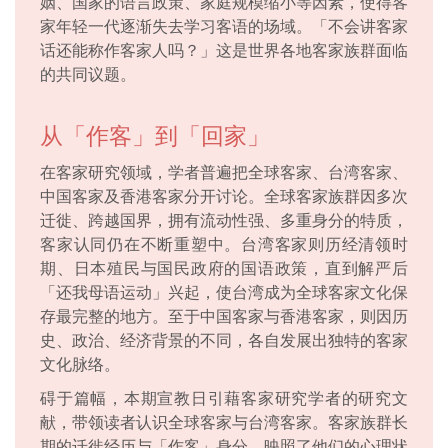
姻、国家的语言政策、家庭规模缩小等因素，使得客
家年轻一代逐渐失去学习客语的场域。「不会讲客家
话还能称作客家人吗？」这是世界各地客家族群面临
的共同议题。
从「作客」到「回家」
在客家研究领域，学者普遍把全球客家、台湾客家、
中国客家及香港客家分开讨论。全球客家族群因多次
迁徙、跨越国界，拥有流动性强、多重身分的特质，
客家认同仍在不断重塑中。台湾客家则历经清领时
期、日本殖民与国民政府的国语政策，直到解严后
「还我母语运动」兴起，使台湾成为全球客家文化保
存最完整的地方。至于中国客家与香港客家，则因历
史、政治、经济背景的不同，各自发展出独特的客家
文化脉络。
碍于篇幅，本期宣教日引藉客家研究学者的研究文
献，带领读者认识全球客家与台湾客家。客家族群长
期的迁徙经历与「作客」身分，映照了他们的心理状