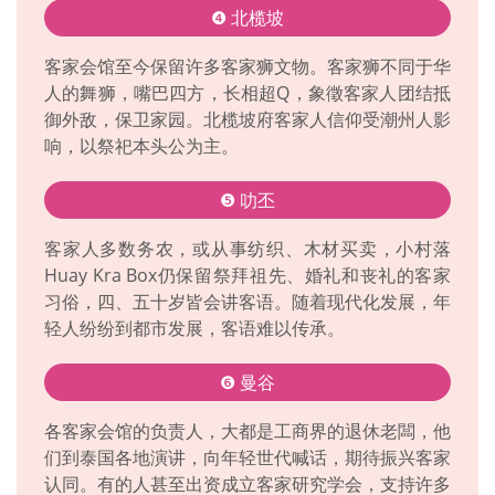
❹ 北榄坡
客家会馆至今保留许多客家狮文物。客家狮不同于华
人的舞狮，嘴巴四方，长相超Q，象徵客家人团结抵
御外敌，保卫家园。北榄坡府客家人信仰受潮州人影
响，以祭祀本头公为主。
❺ 叻丕
客家人多数务农，或从事纺织、木材买卖，小村落
Huay Kra Box仍保留祭拜祖先、婚礼和丧礼的客家
习俗，四、五十岁皆会讲客语。随着现代化发展，年
轻人纷纷到都市发展，客语难以传承。
❻ 曼谷
各客家会馆的负责人，大都是工商界的退休老闆，他
们到泰国各地演讲，向年轻世代喊话，期待振兴客家
认同。有的人甚至出资成立客家研究学会，支持许多