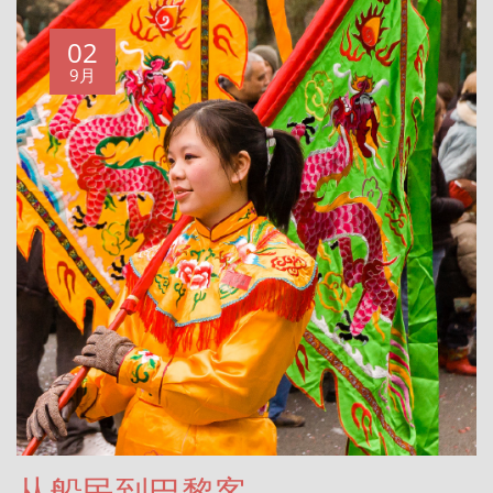
02
9月
从船民到巴黎客