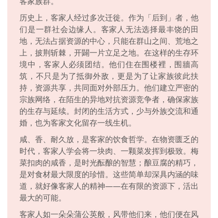
客家族群。
历史上，客家人经过多次迁徙。作为「后到」者，他
们是一群社会边缘人。客家人无法选择最丰饶的田
地，无法占据资源的中心，只能在群山之间、荒地之
上，披荆斩棘，开闢一片立足之地。在这样的生存环
境中，客家人必须团结。他们住在围楼裡，围牆高
筑，不只是为了抵御外敌，更是为了让家族彼此扶
持，资源共享，共同面对外部压力。他们建立严密的
宗族网络，在陌生的异地对抗资源竞争者，确保家族
的生存与延续。封闭的生活方式，少与外族交流和通
婚，也为客家文化留存一线生机。
咸、香、耐久放，是客家的饮食哲学。在物资匮乏的
时代，客家人学会将一块肉、一颗菜发挥到极致。梅
菜扣肉的咸香，是时光酝酿的智慧；酿豆腐的精巧，
是对食材最大限度的珍惜。这些简单却深具内涵的味
道，就好像客家人的精神——在有限的资源下，活出
最大的可能。
客家人如一朵朵蒲公英般，风带他们来，他们便在风