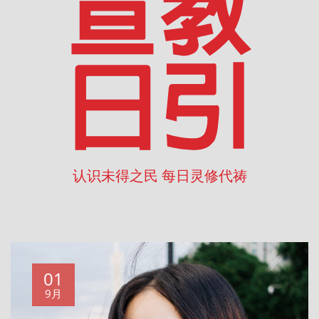
认识未得之民 每日灵修代祷
01
9月