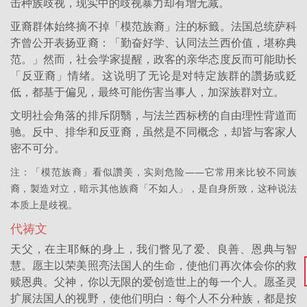
击种族歧视，现实中的歧视暴力却有增无减。
亚裔群体始终摘不掉「模范族裔」注的标籤。法国总统萨科
齐曾公开表扬亚裔：「勤奋好学、认同法兰西价值，堪称典
范。」然而，社会学家提醒，政客的亲华态度反而可能助长
「反亚裔」情绪。这说明了无论是对特定族群的讚扬或贬
低，都基于偏见，最终可能伤害当事人，加深族群对立。
文明社会角落的排斥阴翳，与法兰西标榜的自由理性背道而
驰。反中、排华和反亚裔，虽然是不同概念，却皆与客家人
密不可分。
注：「模范族裔」看似讚美，实则危险——它常用来比较不同族
裔，製造对立，暗示其他族裔「不如人」，是自身所致，这种说法
本质上是歧视。
代祷文
天父，在主耶稣的身上，我们瞥见了爱、良善、恩典与智
慧。愿主以荣美照亮法国人的生命，使他们再次体会你的救
赎恩典。父神，你以无限的爱创造世上的每一个人。愿圣灵
扩展法国人的视野，使他们明白：每个人不分种族，都是按