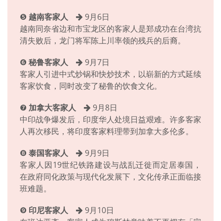
❺
越南客家人
9月6日
越南同奈省边和市宝龙区的客家人是郑成功在台湾抗
清失败后，龙门将军陈上川率领的残兵的后裔。
❻
秘鲁客家人
9月7日
客家人引进中式炒锅和快炒技术，以崭新的方式延续
客家饮食，同时改变了秘鲁的饮食文化。
❼
加拿大客家人
9月8日
中印战争爆发后，印度华人处境日益艰难。许多客家
人再次移民，将印度客家料理带到加拿大多伦多。
❽
泰国客家人
9月9日
客家人因19世纪铁路建设与战乱迁徙而定居泰国，
在政府同化政策与现代化发展下，文化传承正面临接
班难题。
❾
印尼客家人
9月10日