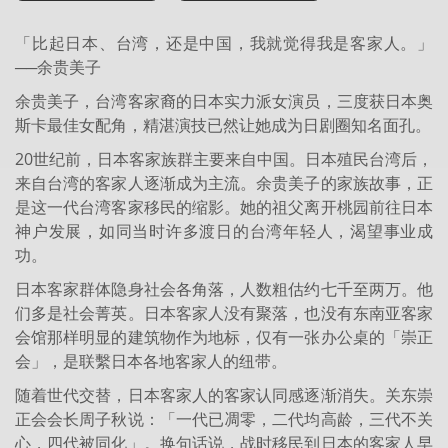
「比起日本、台湾，还是中国，我就觉得我是客家人。」
──余贵美子
余贵美子，台湾客家裔的日本实力派女演员，三度获日本奥
斯卡最佳女配角，精湛演技已然让她成为日剧圈知名面孔。
20世纪前，日本客家族群主要来自中国。日本殖民台湾后，
来自台湾的客家人逐渐成为主流。余贵美子的家族故事，正
是这一代台湾客家移民的缩影。她的祖父离开桃园前往日本
神户发展，如同当时许多渡日的台湾年轻人，渴望事业成
功。
日本客家群体隐身社会各角落，人数粗估约七千至两万。他
们多是社会菁英。日本客家人没有聚落，也没有东南亚客家
会馆那样明显的建筑物作为地标，仅有一张办公桌的「崇正
会」，是联繫日本各地客家人的纽带。
随着世代交替，日本客家人的客家认同感逐渐消失。关东崇
正会会长周子秋说：「一代已凋零，二代均高龄，三代不关
心，四代被同化」。换句话说，战时移民到日本的客家人早