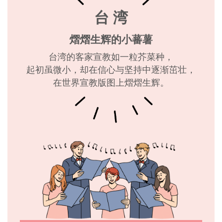
台 湾
熠熠生辉的小蕃薯
台湾的客家宣教如一粒芥菜种，
起初虽微小，却在信心与坚持中逐渐茁壮，
在世界宣教版图上熠熠生辉。