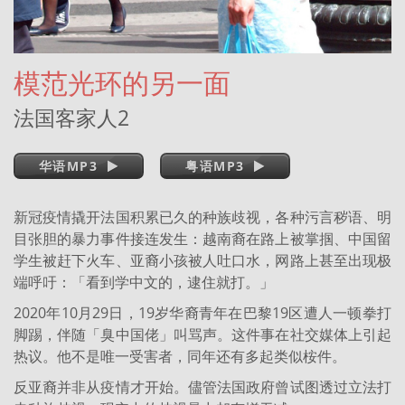
模范光环的另一面
法国客家人2
华语MP3
粤语MP3
新冠疫情撬开法国积累已久的种族歧视，各种污言秽语、明
目张胆的暴力事件接连发生：越南裔在路上被掌掴、中国留
学生被赶下火车、亚裔小孩被人吐口水，网路上甚至出现极
端呼吁：「看到学中文的，逮住就打。」
2020年10月29日，19岁华裔青年在巴黎19区遭人一顿拳打
脚踢，伴随「臭中国佬」叫骂声。这件事在社交媒体上引起
热议。他不是唯一受害者，同年还有多起类似桉件。
反亚裔并非从疫情才开始。儘管法国政府曾试图透过立法打