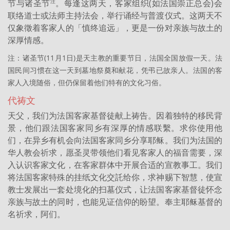
节与诸圣节
。每逢这两天，客家组织(如法国崇正总会)会
注
联络道士或法师主持法会，举行诵经与普渡仪式。这两天不
仅象徵着客家人的「慎终追远」，更是一份对亲族与故土的
深厚情感。
注：诸圣节(11月1日)是天主教的重要节日，法国全国放假一天。法
国民间习惯在这一天到墓地祭奠和献花，凭弔已故亲人。法国的客
家人入境随俗，但仍保留着他们特有的文化习俗。
代祷文
天父，我们为法国客家基督徒献上祷告。因着独特的移民背
景，他们跟法国客家同乡有深厚的情感联繫。求你使用他
们，在异乡有机会向法国客家同乡分享耶稣。我们为法国的
华人教会祈求，愿圣灵带领他们看见客家人的福音需要，深
入认识客家文化，在客家群体中开展合适的宣教事工。我们
将法国客家特殊的挂纸文化交託给你，求神赐下智慧，使宣
教士发展出一套处境化的扫墓仪式，让法国客家基督徒怀念
亲族与故土的同时，也能见证信仰的盼望。奉主耶稣基督的
名祈求，阿们。