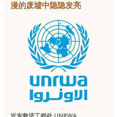
漫的废墟中隐隐发亮
近东救济工程处 UNRWA