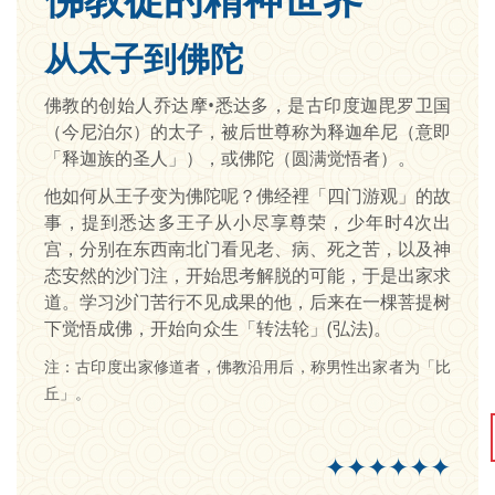
从太子到佛陀
佛教的创始人乔达摩•悉达多，是古印度迦毘罗卫国
（今尼泊尔）的太子，被后世尊称为释迦牟尼（意即
「释迦族的圣人」），或佛陀（圆满觉悟者）。
他如何从王子变为佛陀呢？佛经裡「四门游观」的故
事，提到悉达多王子从小尽享尊荣，少年时4次出
宫，分别在东西南北门看见老、病、死之苦，以及神
态安然的沙门注，开始思考解脱的可能，于是出家求
道。学习沙门苦行不见成果的他，后来在一棵菩提树
下觉悟成佛，开始向众生「转法轮」(弘法)。
注：古印度出家修道者，佛教沿用后，称男性出家者为「比
丘」。
✦✦✦✦✦✦