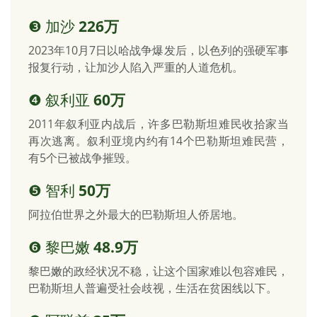
❸ 加沙
226万
2023年10月7日以哈战争爆发后，以色列的强硬军事
报复行动，让加沙人陷入严重的人道危机。
❹ 叙利亚
60万
2011年叙利亚内战后，许多巴勒斯坦难民收拾家当
再次逃离。叙利亚境内约有14个巴勒斯坦难民营，
有5个已被战争摧毁。
❺ 智利
50万
阿拉伯世界之外最大的巴勒斯坦人侨居地。
❻ 黎巴嫩
48.9万
黎巴嫩的政经状况不稳，让这个国家难以包容难民，
巴勒斯坦人普遍受社会歧视，生活在贫困线以下。