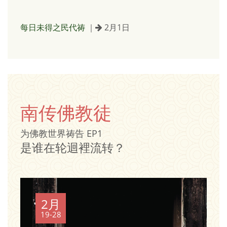
每日未得之民代祷
｜
2月1日
南传佛教徒
为佛教世界祷告 EP1
是谁在轮迴裡流转？
2月
19-28