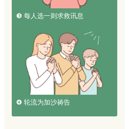
❸ 每人选一则求救讯息
❹ 轮流为加沙祷告