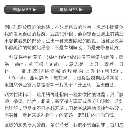
華語MP3
粵語MP3
創世記關於墮落的敘述，不只是遠古的故事，也是不斷催促
我們看見自己的提醒。亞當犯罪後，他察覺自己身上有某些
不願被看見的部分，生出一種想要隱藏的衝動。這種反應與
那條詭詐的蛇彼此呼應：不是立刻悔改，而是先學會遮掩。
「無花果樹的葉子」(aleh te’enah)是個不尋常的表達，因
為「aleh」的詞根「‘alah」，意思是「上升、攀登、升
起」，常用來描述燔祭的煙氣向上升起(利1:9)，
「te’enah」雖可譯為「無花果」，但從語感與結構來看，
很難想像亞當只是隨着等一片果子「升上來」遮蓋自己。
猶太拉比指出，這用語可能指向一種象徵性的遮蓋，與「腰
帶、榮耀、地位」相關，甚至帶有軍事或身分的隱喻。若如
此理解，亞當並不只是想遮羞，而是嘗試用驕傲掩飾破碎，
用某種「看起來還站得住」的姿態，來對抗內心的羞愧。
這樣的洞見令人警醒。多少時候，我們不想面對罪，就用成