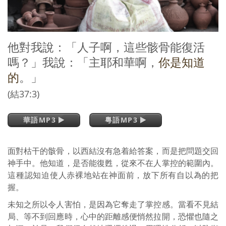
他對我說：「人子啊，這些骸骨能復活
嗎？」我說：「主耶和華啊，
你是知道
的
。」
(結37:3)
華語MP3
粵語MP3
面對枯干的骸骨，以西結沒有急着給答案，而是把問題交回
神手中。他知道，是否能復甦，從來不在人掌控的範圍內。
這種認知迫使人赤裸地站在神面前，放下所有自以為的把
握。
未知之所以令人害怕，是因為它奪走了掌控感。當看不見結
局、等不到回應時，心中的距離感便悄然拉開，恐懼也隨之