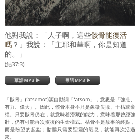
他對我說：「人子啊，這些
骸骨能復活
嗎
？」我說：「主耶和華啊，你是知道
的。」
(結37:3)
華語MP3
粵語MP3
「骸骨」(‘atsemot)源自動詞「‘atsom」，意思是「強壯、
有力、偉大」。因此，骸骨本身不只是象徵失敗、干枯或棄
絕。只要骸骨仍在，就意味着潛藏的能力，意味着那曾經強
壯，仍有可能再次恢復的生命樣式。枯骨不是故事的終點，
而是盼望的起點；骷髏只需要聖靈的氣息，就能再次活過
來。