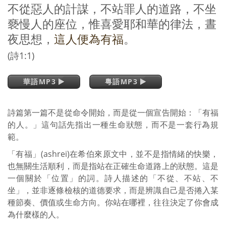
不從惡人的計謀，不站罪人的道路，不坐
褻慢人的座位，惟喜愛耶和華的律法，晝
夜思想，
這人便為有福
。
(詩1:1)
華語MP3
粵語MP3
詩篇第一篇不是從命令開始，而是從一個宣告開始：「有福
的人。」這句話先指出一種生命狀態，而不是一套行為規
範。
「有福」(ashrei)在希伯來原文中，並不是指情緒的快樂，
也無關生活順利，而是指站在正確生命道路上的狀態。這是
一個關於「位置」的詞。詩人描述的「不從、不站、不
坐」，並非逐條檢核的道德要求，而是辨識自己是否捲入某
種節奏、價值或生命方向。你站在哪裡，往往決定了你會成
為什麼樣的人。