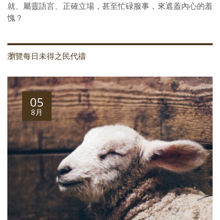
就、屬靈語言、正確立場，甚至忙碌服事，來遮蓋內心的羞
愧？
瀏覽每日未得之民代禱
05
8月