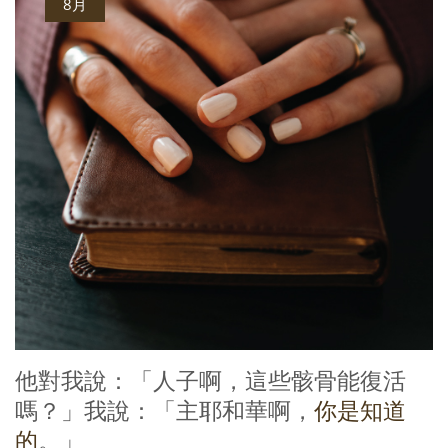
8月
他對我說：「人子啊，這些骸骨能復活
嗎？」我說：「主耶和華啊，
你是知道
的
。」