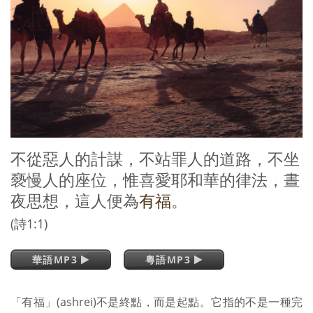
不從惡人的計謀，不站罪人的道路，不坐
褻慢人的座位，惟喜愛耶和華的律法，晝
夜思想，這人便為
有福
。
(詩1:1)
華語MP3
粵語MP3
「有福」(ashrei)不是終點，而是起點。它指的不是一種完