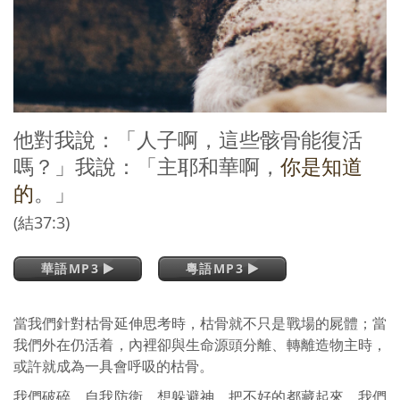
他對我說：「人子啊，這些骸骨能復活
嗎？」我說：「主耶和華啊，
你是知道
的
。」
(結37:3)
華語MP3
粵語MP3
當我們針對枯骨延伸思考時，枯骨就不只是戰場的屍體；當
我們外在仍活着，內裡卻與生命源頭分離、轉離造物主時，
或許就成為一具會呼吸的枯骨。
我們破碎、自我防衛、想躲避神、把不好的都藏起來。我們