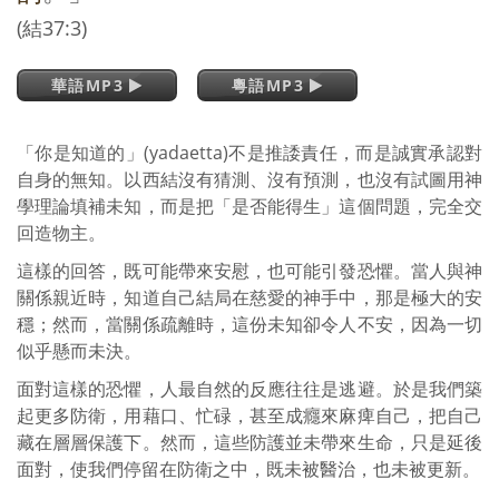
(結37:3)
華語MP3
粵語MP3
「你是知道的」(yadaetta)不是推諉責任，而是誠實承認對
自身的無知。以西結沒有猜測、沒有預測，也沒有試圖用神
學理論填補未知，而是把「是否能得生」這個問題，完全交
回造物主。
這樣的回答，既可能帶來安慰，也可能引發恐懼。當人與神
關係親近時，知道自己結局在慈愛的神手中，那是極大的安
穩；然而，當關係疏離時，這份未知卻令人不安，因為一切
似乎懸而未決。
面對這樣的恐懼，人最自然的反應往往是逃避。於是我們築
起更多防衛，用藉口、忙碌，甚至成癮來麻痺自己，把自己
藏在層層保護下。然而，這些防護並未帶來生命，只是延後
面對，使我們停留在防衛之中，既未被醫治，也未被更新。