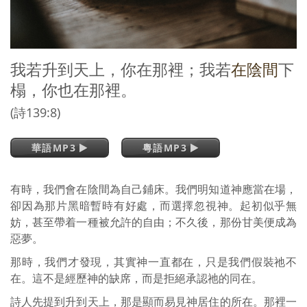
我若升到天上，你在那裡；我若
在陰間
下
榻，你也在那裡。
(詩139:8)
華語MP3
粵語MP3
有時，我們會在陰間為自己鋪床。我們明知道神應當在場，
卻因為那片黑暗暫時有好處，而選擇忽視神。起初似乎無
妨，甚至帶着一種被允許的自由；不久後，那份甘美便成為
惡夢。
那時，我們才發現，其實神一直都在，只是我們假裝祂不
在。這不是經歷神的缺席，而是拒絕承認祂的同在。
詩人先提到升到天上，那是顯而易見神居住的所在。那裡一