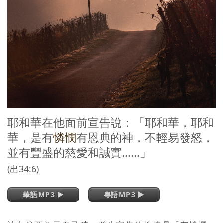
耶和華在他面前宣告說：「耶和華，耶和
華，是有
憐憫
有恩典的神，不輕易發怒，
並有豐盛的慈愛和誠實……」
(出34:6)
華語MP3
粵語MP3