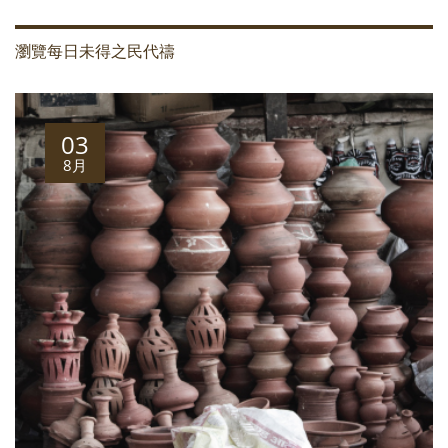
瀏覽每日未得之民代禱
03
8月