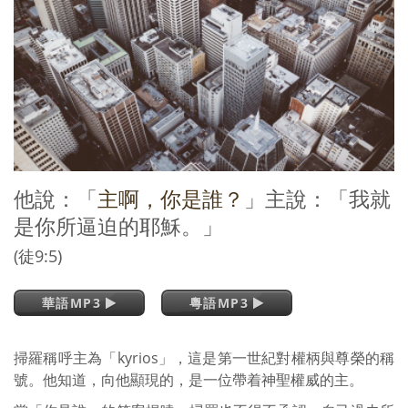
他說：「
主啊，你是誰？
」主說：「我就
是你所逼迫的耶穌。」
(徒9:5)
華語MP3
粵語MP3
掃羅稱呼主為「kyrios」，這是第一世紀對權柄與尊榮的稱
號。他知道，向他顯現的，是一位帶着神聖權威的主。