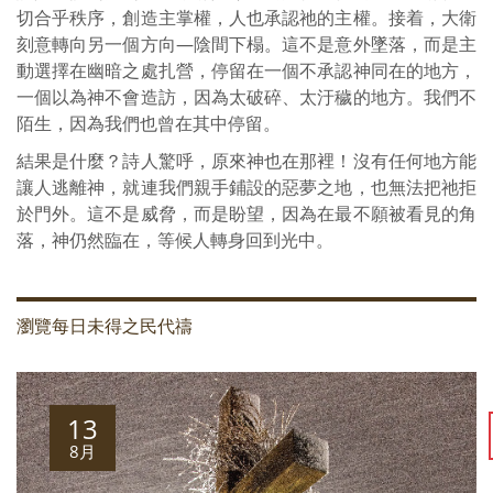
切合乎秩序，創造主掌權，人也承認祂的主權。接着，大衛
刻意轉向另一個方向—陰間下榻。這不是意外墜落，而是主
動選擇在幽暗之處扎營，停留在一個不承認神同在的地方，
一個以為神不會造訪，因為太破碎、太汙穢的地方。我們不
陌生，因為我們也曾在其中停留。
結果是什麼？詩人驚呼，原來神也在那裡！沒有任何地方能
讓人逃離神，就連我們親手鋪設的惡夢之地，也無法把祂拒
於門外。這不是威脅，而是盼望，因為在最不願被看見的角
落，神仍然臨在，等候人轉身回到光中。
瀏覽每日未得之民代禱
13
8月