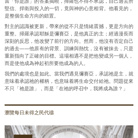
當「你是誰」的答案揭曉，掃羅也不得不承認，自己過去所
堅信、捍衛與投入的一切，竟與神的心意相背。他看見的，
是整個生命方向的錯置。
對主的認識被更新，帶來的從不只是情緒震撼，更是方向的
重整。掃羅承認耶穌是彌賽亞，是他真正的主；經過漫長而
深刻的反思，他改變了前行的方向。然而，他沒有否定自己
的過去——他原有的背景、訓練與熱忱，沒有被抹去，只是
重新指向了正確的目標。這場相遇不是把他變成另一個人，
而是使他成為神起初所要他成為的人。
我們的處境也是如此。當我們遇見彌賽亞，承認祂是主，就
意味着承認祂的權柄，也意味着將生命交付給祂。問題從來
不只「祂是誰」，而是「在祂的呼召中，我將成為誰？」
瀏覽每日未得之民代禱