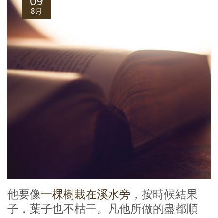
09
8月
他要像
一棵樹栽在溪水旁
，按時候結果
子，葉子也不枯干。凡他所做的盡都順