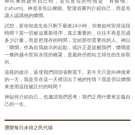
神向摩西啟示自己時，首先宣告的性情是「有憐憫」
(raḥum)。神並非先以權能、聖潔或審判介紹自己，而是先
讓人認識祂的憐憫。
試想，若你知道生命只剩下最後24小時，你會如何安排這段
時間？當一切被迫重新排序，真正重要的，往往不再是完成
多少計畫，而是把僅存的時間，交給那些需要你的人。神以
「憐憫」作為自我啟示的起點，或許正是提醒我們，憐憫是
一條跨越今世與永恆的橋粱，是最終仍然站立得住的生命取
向。
這樣的啟示，逼使我們回頭省察當下。若今天只是向神借來
的一天，我是否在這一天裡活出了祂的性情？我是否以憐憫
來使用這段被託付的時間？
神如何介紹自己，也邀請我們思考：我們正用什麼來定義自
己的一生。
瀏覽每日未得之民代禱